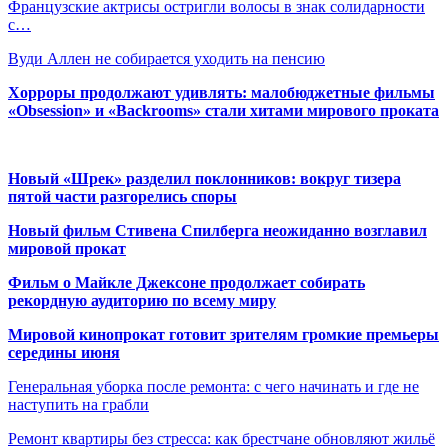
Французские актрисы остригли волосы в знак солидарности
с…
Вуди Аллен не собирается уходить на пенсию
Хорроры продолжают удивлять: малобюджетные фильмы
«Obsession» и «Backrooms» стали хитами мирового проката
Новый «Шрек» разделил поклонников: вокруг тизера
пятой части разгорелись споры
Новый фильм Стивена Спилберга неожиданно возглавил
мировой прокат
Фильм о Майкле Джексоне продолжает собирать
рекордную аудиторию по всему миру
Мировой кинопрокат готовит зрителям громкие премьеры
середины июня
Генеральная уборка после ремонта: с чего начинать и где не
наступить на грабли
Ремонт квартиры без стресса: как брестчане обновляют жильё