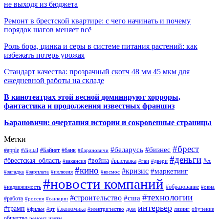
не выходя из бюджета
Ремонт в брестской квартире: с чего начинать и почему
порядок шагов меняет всё
Роль бора, цинка и серы в системе питания растений: как
избежать потерь урожая
Стандарт качества: прозрачный скотч 48 мм 45 мкм для
ежедневной работы на складе
В кинотеатрах этой весной доминируют хорроры,
фантастика и продолжения известных франшиз
Барановичи: очертания истории и сокровенные страницы
Метки
#брест
#беларусь
#бизнес
#apple
#Байнет
#банк
#digital
#барановичи
#деньги
#брестская_область
#война
#выставка
#ес
#вакансия
#гаи
#двери
#кино
#кризис
#маркетинг
#загадка
#зарплата
#иллюзия
#космос
#новости компаний
#образование
#недвижимость
#окна
#технологии
#строительство
#сша
#работа
#россия
#санкции
интерьер
#трамп
#экономика
дом
#фильм
#цт
#электричество
лизинг
обучение
общество
ремонт
цветы