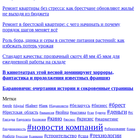
Ремонт квартиры без стресса: как брестчане обновляют жильё
не выходя из бюджета
Ремонт в брестской квартире: с чего начинать и почему
порядок шагов меняет всё
Роль бора, цинка и серы в системе питания растений: как
избежать потерь урожая
Стандарт качества: прозрачный скотч 48 мм 45 мкм для
ежедневной работы на складе
В кинотеатрах этой весной доминируют хорроры,
фантастика и продолжения известных франшиз
Барановичи: очертания истории и сокровенные страницы
Метки
#брест
#беларусь
#бизнес
#apple
#Байнет
#банк
#digital
#барановичи
#деньги
#брестская_область
#война
#выставка
#ес
#вакансия
#гаи
#двери
#кино
#кризис
#маркетинг
#загадка
#зарплата
#иллюзия
#космос
#новости компаний
#образование
#недвижимость
#окна
#технологии
#строительство
#сша
#работа
#россия
#санкции