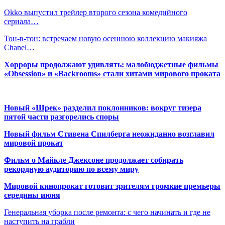
Okko выпустил трейлер второго сезона комедийного
сериала…
Тон-в-тон: встречаем новую осеннюю коллекцию макияжа
Chanel…
Хорроры продолжают удивлять: малобюджетные фильмы
«Obsession» и «Backrooms» стали хитами мирового проката
Новый «Шрек» разделил поклонников: вокруг тизера
пятой части разгорелись споры
Новый фильм Стивена Спилберга неожиданно возглавил
мировой прокат
Фильм о Майкле Джексоне продолжает собирать
рекордную аудиторию по всему миру
Мировой кинопрокат готовит зрителям громкие премьеры
середины июня
Генеральная уборка после ремонта: с чего начинать и где не
наступить на грабли