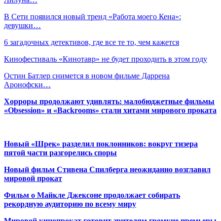
В Сети появился новый тренд «Работа моего Кена»:
девушки…
6 загадочных детективов, где все те то, чем кажется
Кинофестиваль «Кинотавр» не будет проходить в этом году
Остин Батлер снимется в новом фильме Даррена
Аронофски…
Хорроры продолжают удивлять: малобюджетные фильмы
«Obsession» и «Backrooms» стали хитами мирового проката
Новый «Шрек» разделил поклонников: вокруг тизера
пятой части разгорелись споры
Новый фильм Стивена Спилберга неожиданно возглавил
мировой прокат
Фильм о Майкле Джексоне продолжает собирать
рекордную аудиторию по всему миру
Мировой кинопрокат готовит зрителям громкие премьеры