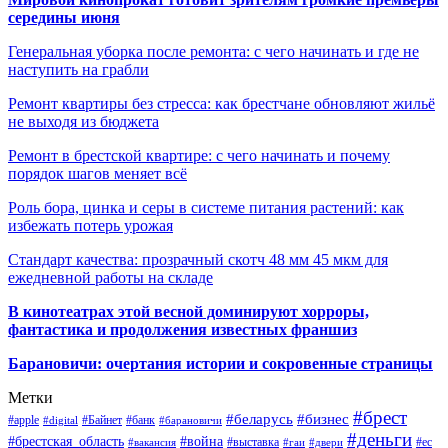
середины июня
Генеральная уборка после ремонта: с чего начинать и где не
наступить на грабли
Ремонт квартиры без стресса: как брестчане обновляют жильё
не выходя из бюджета
Ремонт в брестской квартире: с чего начинать и почему
порядок шагов меняет всё
Роль бора, цинка и серы в системе питания растений: как
избежать потерь урожая
Стандарт качества: прозрачный скотч 48 мм 45 мкм для
ежедневной работы на складе
В кинотеатрах этой весной доминируют хорроры,
фантастика и продолжения известных франшиз
Барановичи: очертания истории и сокровенные страницы
Метки
#брест
#беларусь
#бизнес
#apple
#Байнет
#банк
#digital
#барановичи
#деньги
#брестская_область
#война
#выставка
#ес
#вакансия
#гаи
#двери