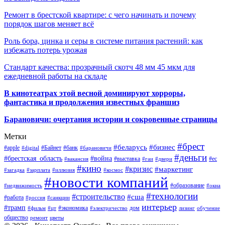
Ремонт в брестской квартире: с чего начинать и почему
порядок шагов меняет всё
Роль бора, цинка и серы в системе питания растений: как
избежать потерь урожая
Стандарт качества: прозрачный скотч 48 мм 45 мкм для
ежедневной работы на складе
В кинотеатрах этой весной доминируют хорроры,
фантастика и продолжения известных франшиз
Барановичи: очертания истории и сокровенные страницы
Метки
#брест
#беларусь
#бизнес
#apple
#Байнет
#банк
#digital
#барановичи
#деньги
#брестская_область
#война
#выставка
#ес
#вакансия
#гаи
#двери
#кино
#кризис
#маркетинг
#загадка
#зарплата
#иллюзия
#космос
#новости компаний
#образование
#недвижимость
#окна
#технологии
#строительство
#сша
#работа
#россия
#санкции
интерьер
#трамп
#экономика
дом
#фильм
#цт
#электричество
лизинг
обучение
общество
ремонт
цветы