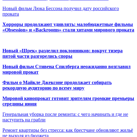
Новый фильм Люка Бессона получил дату российского
проката
Хорроры продолжают удивлять: малобюджетные фильмы
«Obsession» и «Backrooms» стали хитами мирового проката
Новый «Шрек» разделил поклонников: вокруг тизера
пятой части разгорелись споры
Новый фильм Стивена Спилберга неожиданно возглавил
мировой прокат
Фильм о Майкле Джексоне продолжает собирать
рекордную аудиторию по всему миру
Мировой кинопрокат готовит зрителям громкие премьеры
середины июня
Генеральная уборка после ремонта: с чего начинать и где не
наступить на грабли
Ремонт квартиры без стресса: как брестчане обновляют жильё
не выходя из бюджета