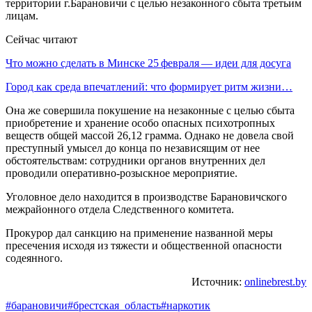
территории г.Барановичи с целью незаконного сбыта третьим
лицам.
Сейчас читают
Что можно сделать в Минске 25 февраля — идеи для досуга
Город как среда впечатлений: что формирует ритм жизни…
Она же совершила покушение на незаконные с целью сбыта
приобретение и хранение особо опасных психотропных
веществ общей массой 26,12 грамма. Однако не довела свой
преступный умысел до конца по независящим от нее
обстоятельствам: сотрудники органов внутренних дел
проводили оперативно-розыскное мероприятие.
Уголовное дело находится в производстве Барановичского
межрайонного отдела Следственного комитета.
Прокурор дал санкцию на применение названной меры
пресечения исходя из тяжести и общественной опасности
содеянного.
Источник:
onlinebrest.by
#барановичи
#брестская_область
#наркотик