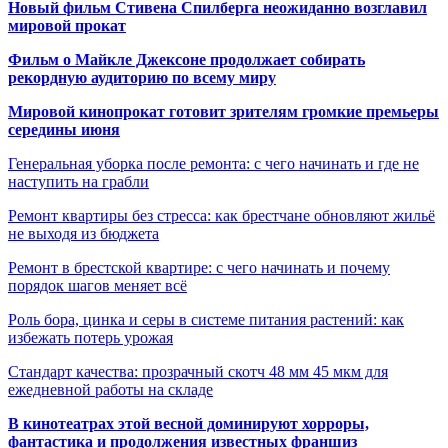
Новый фильм Стивена Спилберга неожиданно возглавил
мировой прокат
Фильм о Майкле Джексоне продолжает собирать
рекордную аудиторию по всему миру
Мировой кинопрокат готовит зрителям громкие премьеры
середины июня
Генеральная уборка после ремонта: с чего начинать и где не
наступить на грабли
Ремонт квартиры без стресса: как брестчане обновляют жильё
не выходя из бюджета
Ремонт в брестской квартире: с чего начинать и почему
порядок шагов меняет всё
Роль бора, цинка и серы в системе питания растений: как
избежать потерь урожая
Стандарт качества: прозрачный скотч 48 мм 45 мкм для
ежедневной работы на складе
В кинотеатрах этой весной доминируют хорроры,
фантастика и продолжения известных франшиз