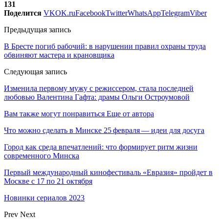
131
Поделится
VK
OK.ru
Facebook
Twitter
WhatsApp
Telegram
Viber
Предыдущая запись
В Бресте погиб рабочий: в нарушении правил охраны труда
обвиняют мастера и крановщика
Следующая запись
Изменила первому мужу с режиссером, стала последней
любовью Валентина Гафта: драмы Ольги Остроумовой
Вам также могут понравиться
Еще от автора
Что можно сделать в Минске 25 февраля — идеи для досуга
Город как среда впечатлений: что формирует ритм жизни
современного Минска
Первый международный кинофестиваль «Евразия» пройдет в
Москве с 17 по 21 октября
Новинки сериалов 2023
Prev
Next