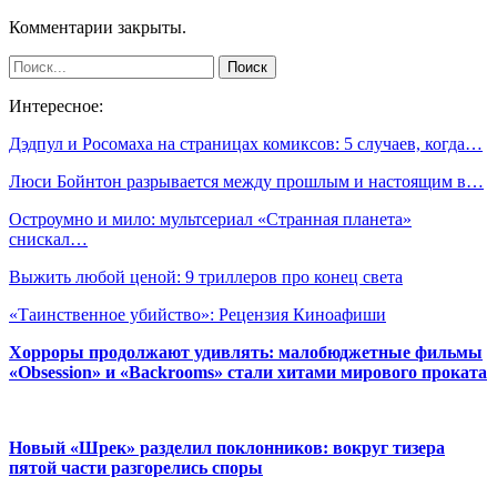
Комментарии закрыты.
Интересное:
Дэдпул и Росомаха на страницах комиксов: 5 случаев, когда…
Люси Бойнтон разрывается между прошлым и настоящим в…
Остроумно и мило: мультсериал «Странная планета»
снискал…
Выжить любой ценой: 9 триллеров про конец света
«Таинственное убийство»: Рецензия Киноафиши
Хорроры продолжают удивлять: малобюджетные фильмы
«Obsession» и «Backrooms» стали хитами мирового проката
Новый «Шрек» разделил поклонников: вокруг тизера
пятой части разгорелись споры