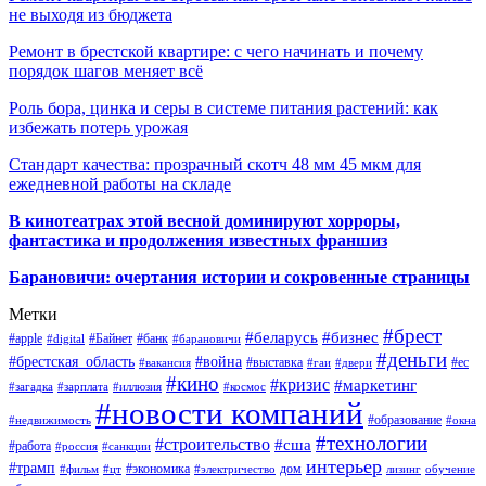
не выходя из бюджета
Ремонт в брестской квартире: с чего начинать и почему
порядок шагов меняет всё
Роль бора, цинка и серы в системе питания растений: как
избежать потерь урожая
Стандарт качества: прозрачный скотч 48 мм 45 мкм для
ежедневной работы на складе
В кинотеатрах этой весной доминируют хорроры,
фантастика и продолжения известных франшиз
Барановичи: очертания истории и сокровенные страницы
Метки
#брест
#беларусь
#бизнес
#apple
#Байнет
#банк
#digital
#барановичи
#деньги
#брестская_область
#война
#выставка
#ес
#вакансия
#гаи
#двери
#кино
#кризис
#маркетинг
#загадка
#зарплата
#иллюзия
#космос
#новости компаний
#образование
#недвижимость
#окна
#технологии
#строительство
#сша
#работа
#россия
#санкции
интерьер
#трамп
#экономика
дом
#фильм
#цт
#электричество
лизинг
обучение