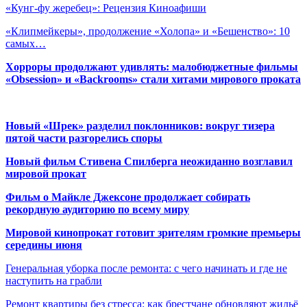
«Кунг-фу жеребец»: Рецензия Киноафиши
«Клипмейкеры», продолжение «Холопа» и «Бешенство»: 10
самых…
Хорроры продолжают удивлять: малобюджетные фильмы
«Obsession» и «Backrooms» стали хитами мирового проката
Новый «Шрек» разделил поклонников: вокруг тизера
пятой части разгорелись споры
Новый фильм Стивена Спилберга неожиданно возглавил
мировой прокат
Фильм о Майкле Джексоне продолжает собирать
рекордную аудиторию по всему миру
Мировой кинопрокат готовит зрителям громкие премьеры
середины июня
Генеральная уборка после ремонта: с чего начинать и где не
наступить на грабли
Ремонт квартиры без стресса: как брестчане обновляют жильё