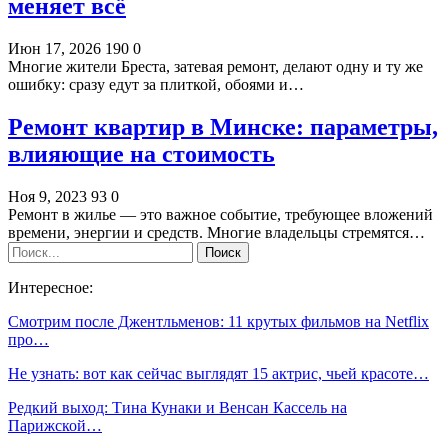
меняет всё
Июн 17, 2026
190
0
Многие жители Бреста, затевая ремонт, делают одну и ту же
ошибку: сразу едут за плиткой, обоями и…
Ремонт квартир в Минске: параметры,
влияющие на стоимость
Ноя 9, 2023
93
0
Ремонт в жилье — это важное событие, требующее вложений
времени, энергии и средств. Многие владельцы стремятся…
Интересное:
Смотрим после Джентльменов: 11 крутых фильмов на Netflix
про…
Не узнать: вот как сейчас выглядят 15 актрис, чьей красоте…
Редкий выход: Тина Кунаки и Венсан Кассель на
Парижской…