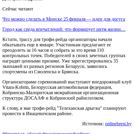
Сейчас читают
Что можно сделать в Минске 25 февраля — идеи для досуга
Город как среда впечатлений: что формирует ритм жизни…
Кстати, трассу для трофи-рейда организаторы начали
обкатывать еще в январе. Участникам предлагают ее
преодолеть за 16 часов и собрать за это время 110
контрольных точек. Победителей в своих зачетных группах
наградят ценными призами. Уже зарегистрировались 35
экипажей из разных регионов Беларуси, заявились
спортсмены из Смоленска и Брянска.
Организаторами соревнований выступают внедорожный клуб
Vitara-Kobrin, Белорусская автомобильная федерация,
Кобринско-Малоритская межрайонная организационная
структура ДОСААФ и Кобринский райисполком.
К слову, в мае трофи-рейд "Телеханская дрыгва" планируют
провести в Ивацевичском районе.
Источник:
onlinebrest.by
#брестская_область
#внедорожник
#кобрин