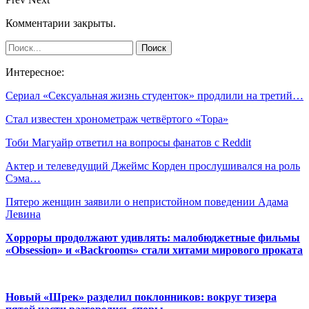
Комментарии закрыты.
Интересное:
Сериал «Сексуальная жизнь студенток» продлили на третий…
Стал известен хронометраж четвёртого «Тора»
Тоби Магуайр ответил на вопросы фанатов с Reddit
Актер и телеведущий Джеймс Корден прослушивался на роль
Сэма…
Пятеро женщин заявили о непристойном поведении Адама
Левина
Хорроры продолжают удивлять: малобюджетные фильмы
«Obsession» и «Backrooms» стали хитами мирового проката
Новый «Шрек» разделил поклонников: вокруг тизера