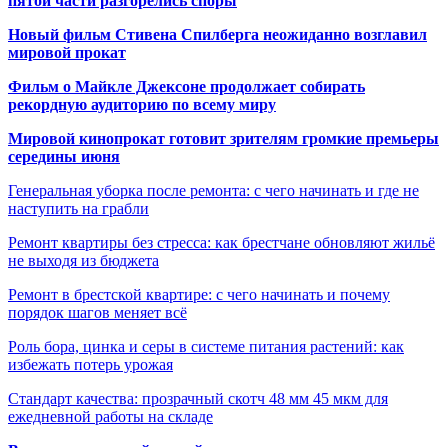
пятой части разгорелись споры
Новый фильм Стивена Спилберга неожиданно возглавил
мировой прокат
Фильм о Майкле Джексоне продолжает собирать
рекордную аудиторию по всему миру
Мировой кинопрокат готовит зрителям громкие премьеры
середины июня
Генеральная уборка после ремонта: с чего начинать и где не
наступить на грабли
Ремонт квартиры без стресса: как брестчане обновляют жильё
не выходя из бюджета
Ремонт в брестской квартире: с чего начинать и почему
порядок шагов меняет всё
Роль бора, цинка и серы в системе питания растений: как
избежать потерь урожая
Стандарт качества: прозрачный скотч 48 мм 45 мкм для
ежедневной работы на складе