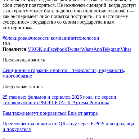
сбои станут повторяться. Не исключён сценарий, когда доступ
к интернету может быть надолго или полностью отключён —
как эксперимент либо попытка построить «по-настоящему
суверенное» государство со своим государственным
«интернетом».
#блокировка
#новости компаний
#технологии
155
Поделится
VK
OK.ru
Facebook
Twitter
WhatsApp
Telegram
Viber
Предыдущая запись
Секционные гаражные ворота – технология, надежность,
многообразие
Следующая запись
25 главных фильмов и сериалов 2025 года, по версии
киноколумниста PEOPLETALK Артема Ремизова
Вам также могут понравиться
Еще от автора
Преимущества оплаты по QR-коду через E-POS для продавца
и покупателя