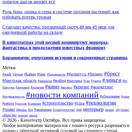
порядок шагов меняет всё
Роль бора, цинка и серы в системе питания растений: как
избежать потерь урожая
Стандарт качества: прозрачный скотч 48 мм 45 мкм для
ежедневной работы на складе
В кинотеатрах этой весной доминируют хорроры,
фантастика и продолжения известных франшиз
Барановичи: очертания истории и сокровенные страницы
Метки
#брест
#беларусь
#бизнес
#apple
#Байнет
#банк
#digital
#барановичи
#деньги
#брестская_область
#война
#выставка
#ес
#вакансия
#гаи
#двери
#кино
#кризис
#маркетинг
#загадка
#зарплата
#иллюзия
#космос
#новости компаний
#образование
#недвижимость
#окна
#технологии
#строительство
#сша
#работа
#россия
#санкции
интерьер
#трамп
#экономика
дом
#фильм
#цт
#электричество
лизинг
обучение
общество
ремонт
цветы
© 2026 - Кинотеатр Октябрь. Все права защищены.
Любое копирование материалов с нашего ресурса разрешается
только с обратной активной ссылкой на страницу статьи.