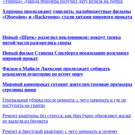
«Убийца» Дэвида Финчера получил дату релиза на Netflix
Хорроры продолжают удивлять: малобюджетные фильмы
«Obsession» и «Backrooms» стали хитами мирового проката
Новый «Шрек» разделил поклонников: вокруг тизера
пятой части разгорелись споры
Новый фильм Стивена Спилберга неожиданно возглавил
мировой прокат
Фильм о Майкле Джексоне продолжает собирать
рекордную аудиторию по всему миру
Мировой кинопрокат готовит зрителям громкие премьеры
середины июня
Генеральная уборка после ремонта: с чего начинать и где не
наступить на грабли
Ремонт квартиры без стресса: как брестчане обновляют жильё
не выходя из бюджета
Ремонт в брестской квартире: с чего начинать и почему