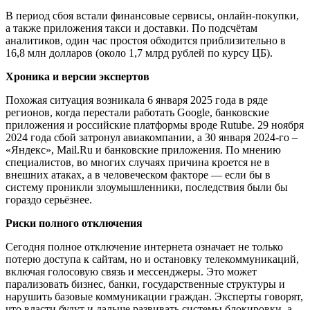
В период сбоя встали финансовые сервисы, онлайн-покупки,
а также приложения такси и доставки. По подсчётам
аналитиков, один час простоя обходится приблизительно в
16,8 млн долларов (около 1,7 млрд рублей по курсу ЦБ).
Хроника и версии экспертов
Похожая ситуация возникала 6 января 2025 года в ряде
регионов, когда перестали работать Google, банковские
приложения и российские платформы вроде Rutube. 29 ноября
2024 года сбой затронул авиакомпании, а 30 января 2024-го –
«Яндекс», Mail.Ru и банковские приложения. По мнению
специалистов, во многих случаях причина кроется не в
внешних атаках, а в человеческом факторе — если бы в
систему проникли злоумышленники, последствия были бы
гораздо серьёзнее.
Риски полного отключения
Сегодня полное отключение интернета означает не только
потерю доступа к сайтам, но и остановку телекоммуникаций,
включая голосовую связь и мессенджеры. Это может
парализовать бизнес, банки, государственные структуры и
нарушить базовые коммуникации граждан. Эксперты говорят,
что власти будут и дальше развивать системы блокировки, а