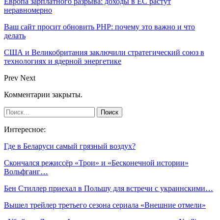
Европа зарплатного разрыва: доходы в ЕС растут
неравномерно
Ваш сайт просит обновить PHP: почему это важно и что
делать
США и Великобритания заключили стратегический союз в
технологиях и ядерной энергетике
Prev
Next
Комментарии закрыты.
Интересное:
Где в Беларуси самый грязный воздух?
Скончался режиссёр «Трои» и «Бесконечной истории»
Вольфганг…
Бен Стиллер приехал в Польшу для встречи с украинскими…
Вышел трейлер третьего сезона сериала «Внешние отмели»