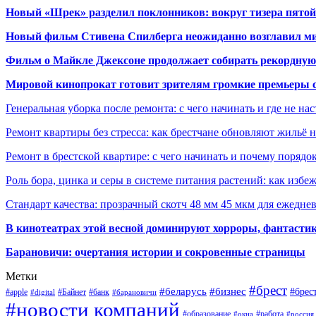
Новый «Шрек» разделил поклонников: вокруг тизера пятой
Новый фильм Стивена Спилберга неожиданно возглавил м
Фильм о Майкле Джексоне продолжает собирать рекордную
Мировой кинопрокат готовит зрителям громкие премьеры 
Генеральная уборка после ремонта: с чего начинать и где не на
Ремонт квартиры без стресса: как брестчане обновляют жильё 
Ремонт в брестской квартире: с чего начинать и почему порядо
Роль бора, цинка и серы в системе питания растений: как избе
Стандарт качества: прозрачный скотч 48 мм 45 мкм для ежедне
В кинотеатрах этой весной доминируют хорроры, фантасти
Барановичи: очертания истории и сокровенные страницы
Метки
#брест
#беларусь
#бизнес
#брес
#apple
#Байнет
#банк
#digital
#барановичи
#новости компаний
#образование
#работа
#окна
#россия