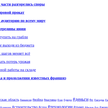
 части разгорелись споры
ировой прокат
 аудиторию по всему миру
середины июня
ступить на грабли
не выходя из бюджета
к шагов меняет всё
жать потерь урожая
вной работы на складе
ка и продолжения известных франшиз
#деньги
тская_область
#война
#выставка
#ес
#вакансия
#гаи
#двери
#загадка
#з
#технологии
#строительство
#сша
#трамп
#экон
#санкции
#фильм
#цт