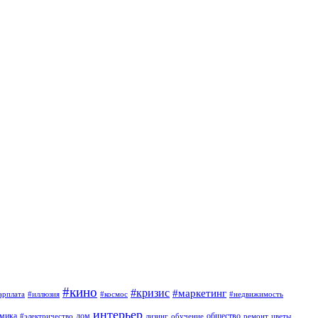
#кино
#кризис
#маркетинг
арплата
#иллюзия
#космос
#недвижимость
интерьер
омика
дом
общество
#электричество
лизинг
обучение
ремонт
цветы