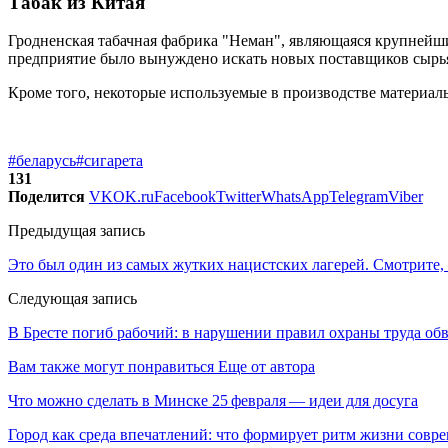
Табак из Китая
Гродненская табачная фабрика "Неман", являющаяся крупнейши
предприятие было вынуждено искать новых поставщиков сырья 
Кроме того, некоторые используемые в производстве материалы
#беларусь
#сигарета
131
Поделится
VK
OK.ru
Facebook
Twitter
WhatsApp
Telegram
Viber
Предыдущая запись
Это был один из самых жутких нацистских лагерей. Смотрите,
Следующая запись
В Бресте погиб рабочий: в нарушении правил охраны труда об
Вам также могут понравиться
Еще от автора
Что можно сделать в Минске 25 февраля — идеи для досуга
Город как среда впечатлений: что формирует ритм жизни сов