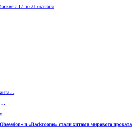
скве с 17 по 21 октября
Найта…
ой…
вм
session» и «Backrooms» стали хитами мирового проката