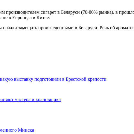
м производителем сигарет в Беларуси (70-80% рынка), в прошло
не в Европе, а в Китае.
 начали замещать произведенными в Беларуси. Речь об ароматиза
 какую выставку подготовили в Брестской крепости
виняют мастера и крановщика
ременного Минска