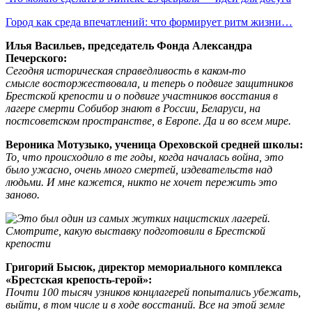
Город как среда впечатлений: что формирует ритм жизни…
Илья Васильев,
п
редседатель Фонда Александра
Печерского:
С
егодня историческая справедливость
в каком-то
смысле
восторжествовала,
и теперь о
подвиге защитников
Брестской крепости и о подвиге участников восстания в
лагере смерти Собибор знают в России, Беларуси, на
постсоветском пространстве, в Европе. Да и во всем мире.
Вероника Мотузыко,
у
ченица Ореховской
с
редней
ш
колы:
То, что происходило в те годы, когда началась война,
э
то
было ужасно,
очень
много смертей, издевательств над
людьми.
И
мне
кажется,
никто не хочет пережить это
заново.
Григорий Бысюк,
д
иректор
м
емориального
к
омплекса
«Брестская
к
репость-
г
ерой»:
Почти 100 тысяч узников концлагерей попытались убежать,
выйти, в том числе и в ходе восстаний. Все на этой земле