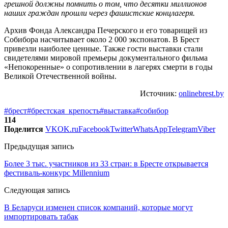
грешной должны помнить о том, что десятки миллионов
наших граждан прошли через фашистские концлагеря.
Архив Фонда Александра Печерского и его товарищей из
Собибора насчитывает около 2 000 экспонатов. В Брест
привезли наиболее ценные. Также гости выставки стали
свидетелями мировой премьеры документального фильма
«Непокоренные» о сопротивлении в лагерях смерти в годы
Великой Отечественной войны.
Источник:
onlinebrest.by
#брест
#брестская_крепость
#выставка
#собибор
114
Поделится
VK
OK.ru
Facebook
Twitter
WhatsApp
Telegram
Viber
Предыдущая запись
Более 3 тыс. участников из 33 стран: в Бресте открывается
фестиваль-конкурс Millennium
Следующая запись
В Беларуси изменен список компаний, которые могут
импортировать табак