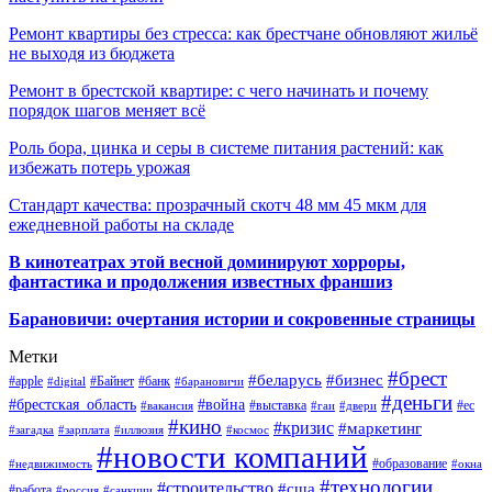
Ремонт квартиры без стресса: как брестчане обновляют жильё
не выходя из бюджета
Ремонт в брестской квартире: с чего начинать и почему
порядок шагов меняет всё
Роль бора, цинка и серы в системе питания растений: как
избежать потерь урожая
Стандарт качества: прозрачный скотч 48 мм 45 мкм для
ежедневной работы на складе
В кинотеатрах этой весной доминируют хорроры,
фантастика и продолжения известных франшиз
Барановичи: очертания истории и сокровенные страницы
Метки
#брест
#беларусь
#бизнес
#apple
#Байнет
#банк
#digital
#барановичи
#деньги
#брестская_область
#война
#выставка
#ес
#вакансия
#гаи
#двери
#кино
#кризис
#маркетинг
#загадка
#зарплата
#иллюзия
#космос
#новости компаний
#образование
#недвижимость
#окна
#технологии
#строительство
#сша
#работа
#россия
#санкции