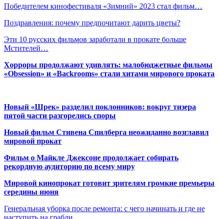
Победителем кинофестиваля «Зимний» 2023 стал фильм…
Поздравления: почему предпочитают дарить цветы?
Эти 10 русских фильмов заработали в прокате больше
Мстителей…
Хорроры продолжают удивлять: малобюджетные фильмы
«Obsession» и «Backrooms» стали хитами мирового проката
Новый «Шрек» разделил поклонников: вокруг тизера
пятой части разгорелись споры
Новый фильм Стивена Спилберга неожиданно возглавил
мировой прокат
Фильм о Майкле Джексоне продолжает собирать
рекордную аудиторию по всему миру
Мировой кинопрокат готовит зрителям громкие премьеры
середины июня
Генеральная уборка после ремонта: с чего начинать и где не
наступить на грабли