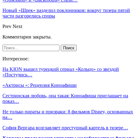
Новый «Шрек» разделил поклонников: вокруг тизера пятой
части разгорелись споры
Prev
Next
Комментарии закрыты.
Интересное:
На KION вышел турецкий сериал «Кольцо» со звездой
«Постучись…
«Актрисы »: Рецензия Киноафиши
Сестринская любовь, она такая: Киноафиша приглашает на
показ…
Не только пираты и призраки: 8 фильмов Disney, основанных
на…
София Вергара возглавляет преступный картель в тизере…