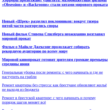
Хорроры продолжают удивлять: малобюджетные фильмы
«Obsession» и «Backrooms» стали хитами мирового проката
Новый «Шрек» разделил поклонников: вокруг тизера
пятой части разгорелись споры
Новый фильм Стивена Спилберга неожиданно возглавил
мировой прокат
Фильм о Майкле Джексоне продолжает собирать
рекордную аудиторию по всему миру
Мировой кинопрокат готовит зрителям громкие премьеры
середины июня
Генеральная уборка после ремонта: с чего начинать и где не
наступить на грабли
Ремонт квартиры без стресса: как брестчане обновляют жильё
не выходя из бюджета
Ремонт в брестской квартире: с чего начинать и почему
порядок шагов меняет всё