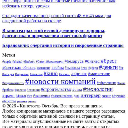
Роль бора, цинка и серы в системе питания растений: как
избежать потерь урожая
Стандарт качества: прозрачный скотч 48 мм 45 мкм для
ежедневной работы на складе
В кинотеатрах этой весной доминируют хорроры,
фантастика и продолжения известных франшиз
Барановичи: очертания истории и сокровенные страницы
Метки
#брест
#беларусь
#бизнес
#apple
#Байнет
#банк
#digital
#барановичи
#деньги
#брестская_область
#война
#выставка
#ес
#вакансия
#гаи
#двери
#кино
#кризис
#маркетинг
#загадка
#зарплата
#иллюзия
#космос
#новости компаний
#образование
#недвижимость
#окна
#технологии
#строительство
#сша
#работа
#россия
#санкции
интерьер
#трамп
#экономика
дом
#фильм
#цт
#электричество
лизинг
обучение
общество
ремонт
цветы
© 2026 - Кинотеатр Октябрь. Все права защищены.
Любое копирование материалов с нашего ресурса разрешается
только с обратной активной ссылкой на страницу статьи.
Все материалы опубликованные на сайте взяты с открытых
источников и других порталов интернета, все права на