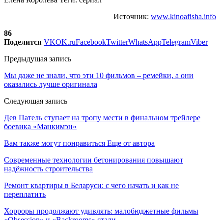
Источник:
www.kinoafisha.info
86
Поделится
VK
OK.ru
Facebook
Twitter
WhatsApp
Telegram
Viber
Предыдущая запись
Мы даже не знали, что эти 10 фильмов – ремейки, а они
оказались лучше оригинала
Следующая запись
Дев Патель ступает на тропу мести в финальном трейлере
боевика «Манкимэн»
Вам также могут понравиться
Еще от автора
Современные технологии бетонирования повышают
надёжность строительства
Ремонт квартиры в Беларуси: с чего начать и как не
переплатить
Хорроры продолжают удивлять: малобюджетные фильмы
«Obsession» и «Backrooms» стали…