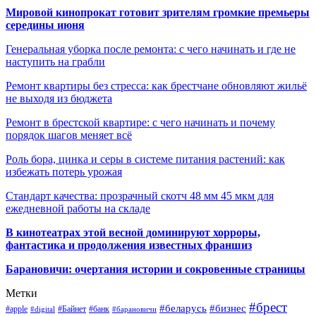
Мировой кинопрокат готовит зрителям громкие премьеры
середины июня
Генеральная уборка после ремонта: с чего начинать и где не
наступить на грабли
Ремонт квартиры без стресса: как брестчане обновляют жильё
не выходя из бюджета
Ремонт в брестской квартире: с чего начинать и почему
порядок шагов меняет всё
Роль бора, цинка и серы в системе питания растений: как
избежать потерь урожая
Стандарт качества: прозрачный скотч 48 мм 45 мкм для
ежедневной работы на складе
В кинотеатрах этой весной доминируют хорроры,
фантастика и продолжения известных франшиз
Барановичи: очертания истории и сокровенные страницы
Метки
#брест
#беларусь
#бизнес
#apple
#Байнет
#банк
#digital
#барановичи