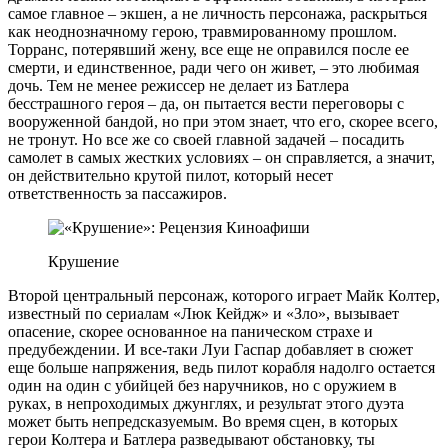
самое главное – экшен, а не личность персонажа, раскрыться
как неоднозначному герою, травмированному прошлом.
Торранс, потерявший жену, все еще не оправился после ее
смерти, и единственное, ради чего он живет, – это любимая
дочь. Тем не менее режиссер не делает из Батлера
бесстрашного героя – да, он пытается вести переговоры с
вооруженной бандой, но при этом знает, что его, скорее всего,
не тронут. Но все же со своей главной задачей – посадить
самолет в самых жестких условиях – он справляется, а значит,
он действительно крутой пилот, который несет
ответственность за пассажиров.
Крушение
Второй центральный персонаж, которого играет Майк Колтер,
известный по сериалам «Люк Кейдж» и «Зло», вызывает
опасение, скорее основанное на паническом страхе и
предубеждении. И все-таки Луи Гаспар добавляет в сюжет
еще больше напряжения, ведь пилот корабля надолго остается
один на один с убийцей без наручников, но с оружием в
руках, в непроходимых джунглях, и результат этого дуэта
может быть непредсказуемым. Во время сцен, в которых
герои Колтера и Батлера разведывают обстановку, ты