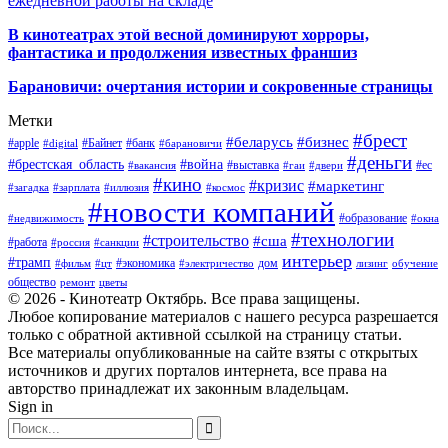
ежедневной работы на складе
В кинотеатрах этой весной доминируют хорроры,
фантастика и продолжения известных франшиз
Барановичи: очертания истории и сокровенные страницы
Метки
#брест
#беларусь
#бизнес
#apple
#Байнет
#банк
#digital
#барановичи
#деньги
#брестская_область
#война
#выставка
#ес
#вакансия
#гаи
#двери
#кино
#кризис
#маркетинг
#загадка
#зарплата
#иллюзия
#космос
#новости компаний
#образование
#недвижимость
#окна
#технологии
#строительство
#сша
#работа
#россия
#санкции
интерьер
#трамп
#экономика
дом
#фильм
#цт
#электричество
лизинг
обучение
общество
ремонт
цветы
© 2026 - Кинотеатр Октябрь. Все права защищены.
Любое копирование материалов с нашего ресурса разрешается
только с обратной активной ссылкой на страницу статьи.
Все материалы опубликованные на сайте взяты с открытых
источников и других порталов интернета, все права на
авторство принадлежат их законным владельцам.
Sign in