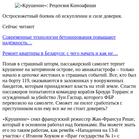
Остросюжетный боевик об искуплении и силе доверия.
Сейчас читают
Современные технологии бетонирования повышают
надёжность…
Ремонт квартиры в Беларуси: с чего начать и как не…
Попав в страшный шторм, пассажирский самолет терпит
крушение на затерянном острове, но авиакатастрофа – только
начало в цепочке жестоких и страшных событий. Все, кто был
на борту 119, оказываются в заложниках у вооруженных
бандитов, которым принадлежит власть на этой земле. Спасти
пассажиров попытаются командир корабля Броуди Торранс и
осужденный за убийство Луи Гаспар, которого ФБР
перевозило на самолете. Сможет ли пилот сработаться с
преступником или ему все же не стоит доверять?
«Крушение» снял французский режиссер Жан-Франсуа Рише,
который в основном работал над боевиками. Вы можете знать
его по таким работам, как ремейк «Нападения на 13-й
участок» с Итаном Хоуком и «Враг государства № 1» с