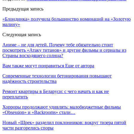
Предыдущая запись
«Блондинка» получила большинство номинаций на «Золотую
малину»
Следующая запись
Аниме – не для детей. Почему тебе обязательно стоит
посмотреть «Атаку титанов» и другие фильмы и сериалы из
Страны восходящего солнца?
Вам также могут понравиться
Еще от автора
Современные технологии бетонирования повышают
надёжность строительства
Ремонт квартиры в Беларуси: с чего начать и как не
переплатить
Хорроры продолжают удивлять: малобюджетные фильмы
«Obsession» и «Backrooms» стали…
Новый «Шрек» разделил поклонников: вокруг тизера пятой
части разгорелись споры