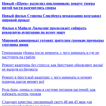
Новый «Шрек» разделил поклонников: вокруг тизера
пятой части разгорелись споры
Новый фильм Стивена Спилберга неожиданно возглавил
мировой прокат
Фильм о Майкле Джексоне продолжает собирать
рекордную аудиторию по всему миру
Мировой кинопрокат готовит зрителям громкие премьеры
середины июня
Генеральная уборка после ремонта: с чего начинать и где не
наступить на грабли
Ремонт квартиры без стресса: как брестчане обновляют жильё
не выходя из бюджета
Ремонт в брестской квартире: с чего начинать и почему
порядок шагов меняет всё
Роль бора, цинка и серы в системе питания растений: как
избежать потерь урожая
Стандарт качества: прозрачный скотч 48 мм 45 мкм для