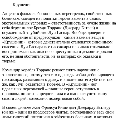
Крушение
Акцент в фильме с бесконечных перестрелок, свойственных
боевикам, смещен на попытки героев выжить в самых
экстремальных условиях – ответственность за чужие жизни на
себя берут пилот Броуди Торранс (Джерард Батлер) и
осужденный за убийство Луи Гаспар. Вообще, доверие и
освобождение от предрассудков – самые важные вещи в
«Крушении», которые действительно становятся синонимом
спасения. Луи Гаспара все пассажиры и экипаж изначально
воспринимали как опасного преступника и демонизировали
его, не зная обстоятельств, из-за которых он оказался в
тюрьме.
Командир корабля Торранс решает снять наручники с
заключенного, потому что сам однажды избил дебоширящего
пассажира, развязавшего драку, и вполне мог его убить и так
же, как Луи, оказаться в тюрьме. В «Крушении» нет
идеальных персонажей – главные герои оступались в
прошлом, но жизнь предоставила им шанс искупить вину –
спасти людей, возможно, пожертвовав собой.
В своем фильме Жан-Франсуа Рише дает Джерарду Батлеру
(он же – один из продюсеров ленты), растерявшему весь свой
драматический потенциал в эффектных боевиках, в которых