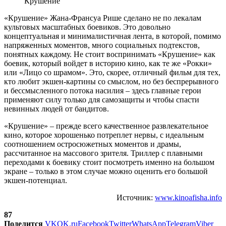
Крушение
«Крушение» Жана-Франсуа Рише сделано не по лекалам
культовых масштабных боевиков. Это довольно
концептуальная и минималистичная лента, в которой, помимо
напряженных моментов, много социальных подтекстов,
понятных каждому. Не стоит воспринимать «Крушение» как
боевик, который войдет в историю кино, как те же «Рокки»
или «Лицо со шрамом». Это, скорее, отличный фильм для тех,
кто любит экшен-картины со смыслом, но без беспрерывного
и бессмысленного потока насилия – здесь главные герои
применяют силу только для самозащиты и чтобы спасти
невинных людей от бандитов.
«Крушение» – прежде всего качественное развлекательное
кино, которое хорошенько потреплет нервы, с идеальным
соотношением остросюжетных моментов и драмы,
рассчитанное на массового зрителя. Триллер с плавными
переходами к боевику стоит посмотреть именно на большом
экране – только в этом случае можно оценить его большой
экшен-потенциал.
Источник:
www.kinoafisha.info
87
Поделится
VK
OK.ru
Facebook
Twitter
WhatsApp
Telegram
Viber