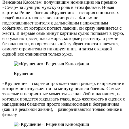
Венсаном Касселем, получившим номинацию на премию
«Сезар» за лучшую мужскую роль в этом фильме. Новая
картина Рише – боевик «Крушение» – история о попытках
людей выжить после авиакатастрофы. Фильм не
подготавливает зрителя к дальнейшим напряженным
событиям, от которых потеют ладони, он сразу начинается с
жести. В первые семь минут картины судно попадает в бурю,
его ужасно трясет, пассажиры, которые расстегнули ремни
безопасности, во время сильной турбулентности калечатся,
самолет стремительно пикирует вниз, и затем с каждой
сценой все становится только хуже.
Крушение
«Крушение» – скорее остросюжетный триллер, напряжение в
котором не отпускает ни на минуту, нежели боевик. Самые
тяжелые и неприятные моменты – с пальбой и насилием, на
которых придется закрывать глаза, ведь жестокость в сценах с
нападением бандитов просто невыносимая и безграничная
(как и в реальной жизни), – разворачиваются только ближе к
финалу.