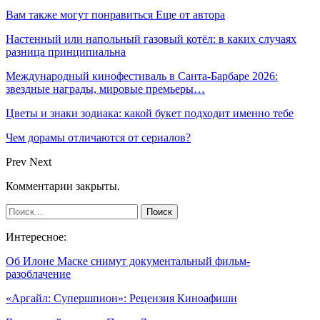
Вам также могут понравиться
Еще от автора
Настенный или напольный газовый котёл: в каких случаях
разница принципиальна
Международный кинофестиваль в Санта-Барбаре 2026:
звездные награды, мировые премьеры…
Цветы и знаки зодиака: какой букет подходит именно тебе
Чем дорамы отличаются от сериалов?
Prev
Next
Комментарии закрыты.
Интересное:
Об Илоне Маске снимут документальный фильм-
разоблачение
«Аргайл: Супершпион»: Рецензия Киноафиши