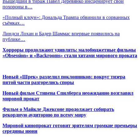
Вышедший в тираж Павел Деревянко инсценирует свои
похороны в…
«Полный клоун»: Дональда Трампа обвинили в сорванных
съёмках…
Линдси Лохан и Бадер Шаммас впервые появились на
публике…
Хорроры продолжают удивлять: малобюджетные фильмы
«Obsession» и «Backrooms» стали хитами мирового проката
Новый «Шрек» разделил поклонников: вокруг тизера
пятой части разгорелись споры
Новый фильм Стивена Спилберга неожиданно возглавил
мировой прокат
Фильм о Майкле Джексоне продолжает собирать
рекордную аудиторию по всему миру
Мировой кинопрокат готовит зрителям громкие премьеры
середины июня