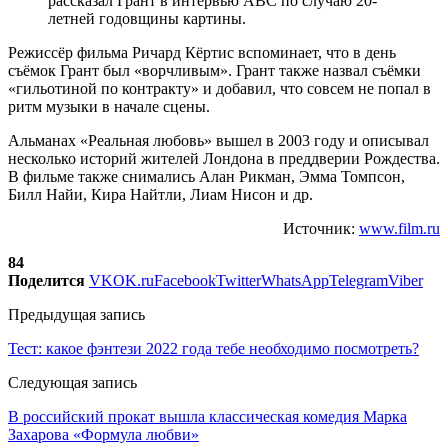
рассказал Грант в интервью ABC по случаю 20-
летней годовщины картины.
Режиссёр фильма Ричард Кёртис вспоминает, что в день
съёмок Грант был «ворчливым». Грант также назвал съёмки
«гильотиной по контракту» и добавил, что совсем не попал в
ритм музыки в начале сцены.
Альманах «Реальная любовь» вышел в 2003 году и описывал
несколько историй жителей Лондона в преддверии Рождества.
В фильме также снимались Алан Рикман, Эмма Томпсон,
Билл Найи, Кира Найтли, Лиам Нисон и др.
Источник:
www.film.ru
84
Поделится
VK
OK.ru
Facebook
Twitter
WhatsApp
Telegram
Viber
Предыдущая запись
Тест: какое фэнтези 2022 года тебе необходимо посмотреть?
Следующая запись
В российский прокат вышла классическая комедия Марка
Захарова «Формула любви»