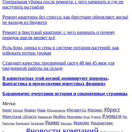
Генеральная уборка после ремонта: с чего начинать и где не
наступить на грабли
Ремонт квартиры без стресса: как брестчане обновляют жильё
не выходя из бюджета
Ремонт в брестской квартире: с чего начинать и почему
порядок шагов меняет всё
Роль бора, цинка и серы в системе питания растений: как
избежать потерь урожая
Стандарт качества: прозрачный скотч 48 мм 45 мкм для
ежедневной работы на складе
В кинотеатрах этой весной доминируют хорроры,
фантастика и продолжения известных франшиз
Барановичи: очертания истории и сокровенные страницы
Метки
#брест
#беларусь
#бизнес
#apple
#Байнет
#банк
#digital
#барановичи
#деньги
#брестская_область
#война
#выставка
#ес
#вакансия
#гаи
#двери
#кино
#кризис
#маркетинг
#загадка
#зарплата
#иллюзия
#космос
#новости компаний