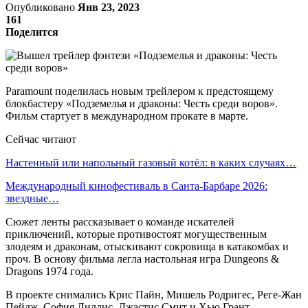
Опубликовано
Янв 23, 2023
161
Поделится
Paramount поделилась новым трейлером к предстоящему
блокбастеру «Подземелья и драконы: Честь среди воров».
Фильм стартует в международном прокате в марте.
Сейчас читают
Настенный или напольный газовый котёл: в каких случаях…
Международный кинофестиваль в Санта-Барбаре 2026:
звездные…
Сюжет ленты рассказывает о команде искателей
приключений, которые противостоят могущественным
злодеям и драконам, отыскивают сокровища в катакомбах и
проч. В основу фильма легла настольная игра Dungeons &
Dragons 1974 года.
В проекте снимались Крис Пайн, Мишель Родригес, Реге-Жан
Пейдж, София Лиллис, Джастис Смит и Хью Грант.