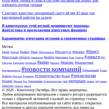
Роль бора, цинка и серы в системе питания растений: как
избежать потерь урожая
Стандарт качества: прозрачный скотч 48 мм 45 мкм для
ежедневной работы на складе
В кинотеатрах этой весной доминируют хорроры,
фантастика и продолжения известных франшиз
Барановичи: очертания истории и сокровенные страницы
Метки
#брест
#беларусь
#бизнес
#apple
#Байнет
#банк
#digital
#барановичи
#деньги
#брестская_область
#война
#выставка
#ес
#вакансия
#гаи
#двери
#кино
#кризис
#маркетинг
#загадка
#зарплата
#иллюзия
#космос
#новости компаний
#образование
#недвижимость
#окна
#технологии
#строительство
#сша
#работа
#россия
#санкции
интерьер
#трамп
#экономика
дом
#фильм
#цт
#электричество
лизинг
обучение
общество
ремонт
цветы
© 2026 - Кинотеатр Октябрь. Все права защищены.
Любое копирование материалов с нашего ресурса разрешается
только с обратной активной ссылкой на страницу статьи.
Все материалы опубликованные на сайте взяты с открытых
источников и других порталов интернета, все права на