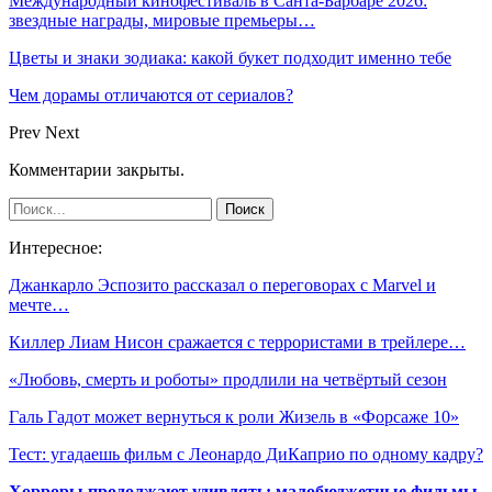
Международный кинофестиваль в Санта-Барбаре 2026:
звездные награды, мировые премьеры…
Цветы и знаки зодиака: какой букет подходит именно тебе
Чем дорамы отличаются от сериалов?
Prev
Next
Комментарии закрыты.
Интересное:
Джанкарло Эспозито рассказал о переговорах с Marvel и
мечте…
Киллер Лиам Нисон сражается с террористами в трейлере…
«Любовь, смерть и роботы» продлили на четвёртый сезон
Галь Гадот может вернуться к роли Жизель в «Форсаже 10»
Тест: угадаешь фильм с Леонардо ДиКаприо по одному кадру?
Хорроры продолжают удивлять: малобюджетные фильмы