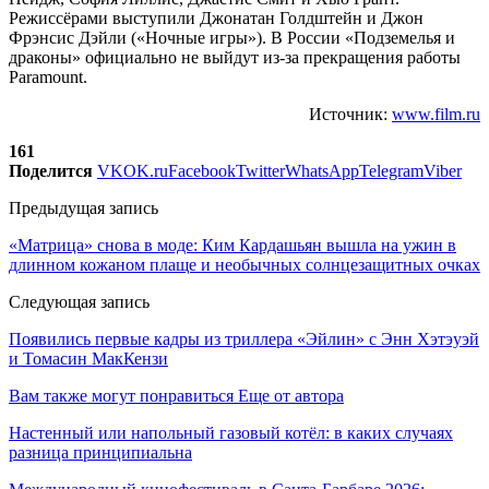
Режиссёрами выступили Джонатан Голдштейн и Джон
Фрэнсис Дэйли («Ночные игры»). В России «Подземелья и
драконы» официально не выйдут из-за прекращения работы
Paramount.
Источник:
www.film.ru
161
Поделится
VK
OK.ru
Facebook
Twitter
WhatsApp
Telegram
Viber
Предыдущая запись
«Матрица» снова в моде: Ким Кардашьян вышла на ужин в
длинном кожаном плаще и необычных солнцезащитных очках
Следующая запись
Появились первые кадры из триллера «Эйлин» с Энн Хэтэуэй
и Томасин МакКензи
Вам также могут понравиться
Еще от автора
Настенный или напольный газовый котёл: в каких случаях
разница принципиальна