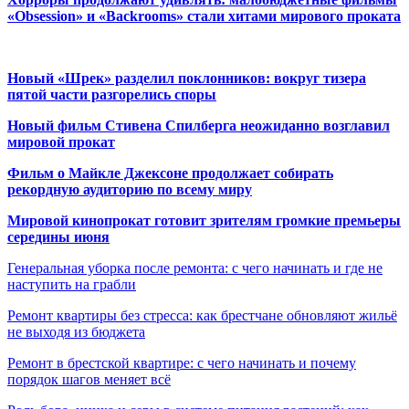
«Obsession» и «Backrooms» стали хитами мирового проката
Новый «Шрек» разделил поклонников: вокруг тизера
пятой части разгорелись споры
Новый фильм Стивена Спилберга неожиданно возглавил
мировой прокат
Фильм о Майкле Джексоне продолжает собирать
рекордную аудиторию по всему миру
Мировой кинопрокат готовит зрителям громкие премьеры
середины июня
Генеральная уборка после ремонта: с чего начинать и где не
наступить на грабли
Ремонт квартиры без стресса: как брестчане обновляют жильё
не выходя из бюджета
Ремонт в брестской квартире: с чего начинать и почему
порядок шагов меняет всё