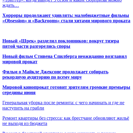
ждать…
Хорроры продолжают удивлять: малобюджетные фильмы
«Obsession» и «Backrooms» стали хитами мирового проката
Новый «Шрек» разделил поклонников: вокруг тизера
пятой части разгорелись споры
Новый фильм Стивена Спилберга неожиданно возглавил
мировой прокат
Фильм о Майкле Джексоне продолжает собирать
рекордную аудиторию по всему миру
Мировой кинопрокат готовит зрителям громкие премьеры
середины июня
Генеральная уборка после ремонта: с чего начинать и где не
наступить на грабли
Ремонт квартиры без стресса: как брестчане обновляют жильё
не выходя из бюджета