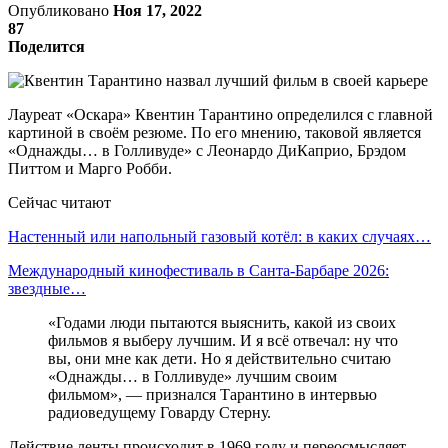
Опубликовано
Ноя 17, 2022
87
Поделится
Лауреат «Оскара» Квентин Тарантино определился с главной
картиной в своём резюме. По его мнению, таковой является
«Однажды… в Голливуде» с Леонардо ДиКаприо, Брэдом
Питтом и Марго Робби.
Сейчас читают
Настенный или напольный газовый котёл: в каких случаях…
Международный кинофестиваль в Санта-Барбаре 2026:
звездные…
«Годами люди пытаются выяснить, какой из своих
фильмов я выберу лучшим. И я всё отвечал: ну что
вы, они мне как дети. Но я действительно считаю
«Однажды… в Голливуде» лучшим своим
фильмом», — признался Тарантино в интервью
радиоведущему Говарду Стерну.
Действие ленты происходит в 1969 году и переосмысляет