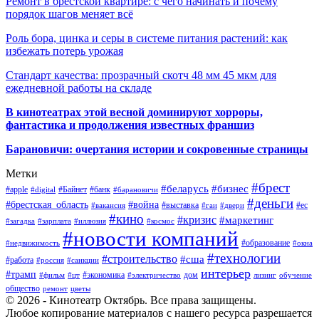
Ремонт в брестской квартире: с чего начинать и почему
порядок шагов меняет всё
Роль бора, цинка и серы в системе питания растений: как
избежать потерь урожая
Стандарт качества: прозрачный скотч 48 мм 45 мкм для
ежедневной работы на складе
В кинотеатрах этой весной доминируют хорроры,
фантастика и продолжения известных франшиз
Барановичи: очертания истории и сокровенные страницы
Метки
#брест
#беларусь
#бизнес
#apple
#Байнет
#банк
#digital
#барановичи
#деньги
#брестская_область
#война
#выставка
#ес
#вакансия
#гаи
#двери
#кино
#кризис
#маркетинг
#загадка
#зарплата
#иллюзия
#космос
#новости компаний
#образование
#недвижимость
#окна
#технологии
#строительство
#сша
#работа
#россия
#санкции
интерьер
#трамп
#экономика
дом
#фильм
#цт
#электричество
лизинг
обучение
общество
ремонт
цветы
© 2026 - Кинотеатр Октябрь. Все права защищены.
Любое копирование материалов с нашего ресурса разрешается