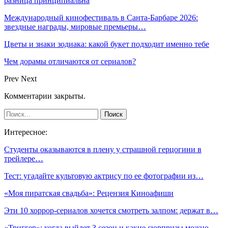
разница принципиальна
Международный кинофестиваль в Санта-Барбаре 2026:
звездные награды, мировые премьеры…
Цветы и знаки зодиака: какой букет подходит именно тебе
Чем дорамы отличаются от сериалов?
Prev
Next
Комментарии закрыты.
Интересное:
Студенты оказываются в плену у страшной герцогини в
трейлере…
Тест: угадайте культовую актрису по ее фотографии из…
«Моя пиратская свадьба»: Рецензия Киноафиши
Эти 10 хоррор-сериалов хочется смотреть залпом: держат в…
«Триггер»: когда выйдет 3 сезон и какие сюрпризы можно