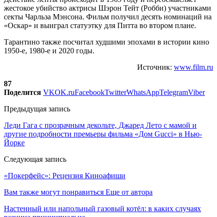
жестокое убийство актрисы Шэрон Тейт (Робби) участниками
секты Чарльза Мэнсона. Фильм получил десять номинаций на
«Оскар» и выиграл статуэтку для Питта во втором плане.
Тарантино также посчитал худшими эпохами в истории кино
1950-е, 1980-е и 2020 годы.
Источник:
www.film.ru
87
Поделится
VK
OK.ru
Facebook
Twitter
WhatsApp
Telegram
Viber
Предыдущая запись
Леди Гага с прозрачным декольте, Джаред Лето с мамой и
другие подробности премьеры фильма «Дом Gucci» в Нью-
Йорке
Следующая запись
«Покерфейс»: Рецензия Киноафиши
Вам также могут понравиться
Еще от автора
Настенный или напольный газовый котёл: в каких случаях