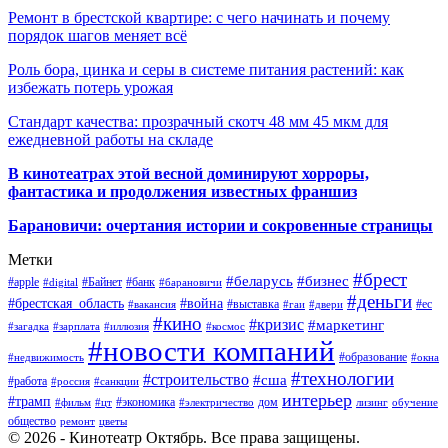
Ремонт в брестской квартире: с чего начинать и почему
порядок шагов меняет всё
Роль бора, цинка и серы в системе питания растений: как
избежать потерь урожая
Стандарт качества: прозрачный скотч 48 мм 45 мкм для
ежедневной работы на складе
В кинотеатрах этой весной доминируют хорроры,
фантастика и продолжения известных франшиз
Барановичи: очертания истории и сокровенные страницы
Метки
#брест
#беларусь
#бизнес
#apple
#Байнет
#банк
#digital
#барановичи
#деньги
#брестская_область
#война
#выставка
#ес
#вакансия
#гаи
#двери
#кино
#кризис
#маркетинг
#загадка
#зарплата
#иллюзия
#космос
#новости компаний
#образование
#недвижимость
#окна
#технологии
#строительство
#сша
#работа
#россия
#санкции
интерьер
#трамп
#экономика
дом
#фильм
#цт
#электричество
лизинг
обучение
общество
ремонт
цветы
© 2026 - Кинотеатр Октябрь. Все права защищены.