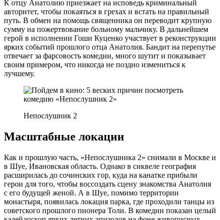
К отцу Анатолию приезжает на исповедь криминальный
авторитет, чтобы покаяться в грехах и встать на правильный
путь. В обмен на помощь священника он переводит крупную
сумму на пожертвование больному мальчику. В дальнейшем
герой в исполнении Гоши Куценко участвует в реконструкции
ярких событий прошлого отца Анатолия. Бандит на перепутье
отвечает за фарсовость комедии, много шутит и показывает
своим примером, что никогда не поздно измениться к
лучшему.
Непослушник 2
Масштабные локации
Как и прошлую часть, «Непослушника 2» снимали в Москве и
в Шуе, Ивановская область. Однако в сиквеле география
расширилась до сочинских гор, куда на канатке прибыли
герои для того, чтобы воссоздать сцену знакомства Анатолия
с его будущей женой. А в Шуе, помимо территории
монастыря, появилась локация парка, где проходили танцы из
советского прошлого пионера Толи. В комедии показан целый
калейдоскоп ярких летних эпизодов на фоне живописных