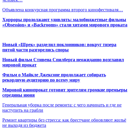
Объявлена конкурсная программа второго кинофестиваля…
Хорроры продолжают удивлять: малобюджетные фильмы
«Obsession» и «Backrooms» стали хитами мирового проката
Новый «Шрек» разделил поклонников: вокруг тизера
пятой части разгорелись споры
Новый фильм Стивена Спилберга неожиданно возглавил
мировой прокат
Фильм о Майкле Джексоне продолжает собирать
рекордную аудиторию по всему миру
Мировой кинопрокат готовит зрителям громкие премьеры
середины июня
Генеральная уборка после ремонта: с чего начинать и где не
наступить на грабли
Ремонт квартиры без стресса: как брестчане обновляют жильё
не выходя из бюджета