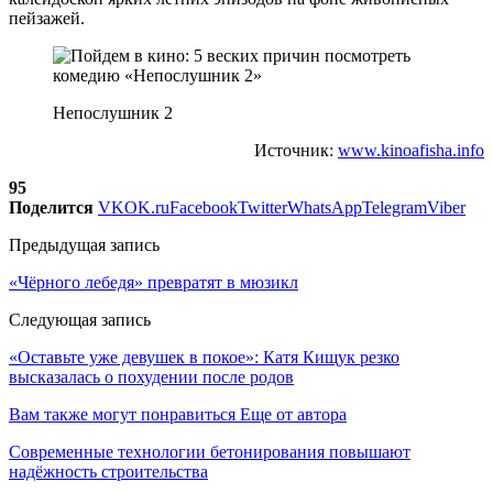
пейзажей.
Непослушник 2
Источник:
www.kinoafisha.info
95
Поделится
VK
OK.ru
Facebook
Twitter
WhatsApp
Telegram
Viber
Предыдущая запись
«Чёрного лебедя» превратят в мюзикл
Следующая запись
«Оставьте уже девушек в покое»: Катя Кищук резко
высказалась о похудении после родов
Вам также могут понравиться
Еще от автора
Современные технологии бетонирования повышают
надёжность строительства