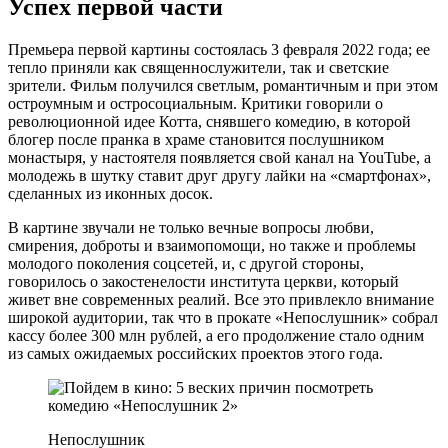
Успех первой части
Премьера первой картины состоялась 3 февраля 2022 года; ее
тепло приняли как священнослужители, так и светские
зрители. Фильм получился светлым, романтичным и при этом
остроумным и остросоциальным. Критики говорили о
революционной идее Котта, снявшего комедию, в которой
блогер после пранка в храме становится послушником
монастыря, у настоятеля появляется свой канал на YouTube, а
молодежь в шутку ставит друг другу лайки на «смартфонах»,
сделанных из иконных досок.
В картине звучали не только вечные вопросы любви,
смирения, доброты и взаимопомощи, но также и проблемы
молодого поколения соцсетей, и, с другой стороны,
говорилось о закостенелости института церкви, который
живет вне современных реалий. Все это привлекло внимание
широкой аудитории, так что в прокате «Непослушник» собрал
кассу более 300 млн рублей, а его продолжение стало одним
из самых ожидаемых российских проектов этого года.
Непослушник