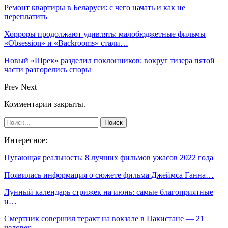
Ремонт квартиры в Беларуси: с чего начать и как не
переплатить
Хорроры продолжают удивлять: малобюджетные фильмы
«Obsession» и «Backrooms» стали…
Новый «Шрек» разделил поклонников: вокруг тизера пятой
части разгорелись споры
Prev
Next
Комментарии закрыты.
Интересное:
Пугающая реальность: 8 лучших фильмов ужасов 2022 года
Появилась информация о сюжете фильма Джеймса Ганна…
Лунный календарь стрижек на июнь: самые благоприятные
и…
Смертник совершил теракт на вокзале в Пакистане — 21
человек…