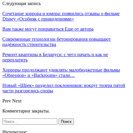
Следующая запись
Сочетание хоррора и юмора: появились отзывы о фильме
Disney «Особняк с привидениями»
Вам также могут понравиться
Еще от автора
Современные технологии бетонирования повышают
надёжность строительства
Ремонт квартиры в Беларуси: с чего начать и как не
переплатить
Хорроры продолжают удивлять: малобюджетные фильмы
«Obsession» и «Backrooms» стали…
Новый «Шрек» разделил поклонников: вокруг тизера пятой
части разгорелись споры
Prev
Next
Комментарии закрыты.
Интересное: