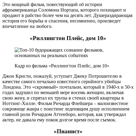
Это мощный фильм, повествующий об истории
афроамериканца Соломона Нортапа, которого похищают и
продают в рабство более чем на десять лет. Душераздирающая
история его борьбы и спасения, несомненно, произведет
впечатление на любого.
«Риллингтон Плейс, дом 10»
Кадр из фильма «Риллингтон Плейс, дом 10»
Джон Кристи, пожалуй, уступает Джеку Потрошителю в
качестве самого печально известного серийного убийцы
Лондона. Это «скромный» почтальон, который в 1940-х и 50-х
годах задушил по меньшей мере восемь женщин, включая
свою жену, и спрятал их трупы в стенах своей квартиры в
Ноттинг-Хилле. Фильм Ричарда Флейшера – малоизвестное
сокровище жанра с поистине леденящим душу исполнением
главной роли Ричардом Аттенборо, которая, как утверждал
актер, не давала ему покоя долгое время после съемок.
«Пианист»