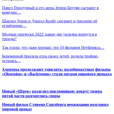
Павел Прилучный и его жена Зепюр Брутян сыграют в
комедии…
Шарлиз Терон и Дэниэл Крэйг сыграют в триллере об
ограблении…
Модные прически 2022: какие две укладки вернутся в
тренды?
Так плохо, что даже хорошо: эти 10 фильмов Нетфликса…
Беременной бросила отца своих детей, родила тройню,
осталась…
Хорроры продолжают удивлять: малобюджетные фильмы
«Obsession» и «Backrooms» стали хитами мирового проката
Новый «Шрек» разделил поклонников: вокруг тизера
пятой части разгорелись споры
Новый фильм Стивена Спилберга неожиданно возглавил
мировой прокат