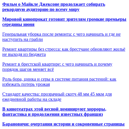
Фильм о Майкле Джексоне продолжает собирать
рекордную аудиторию по всему миру
Мировой кинопрокат готовит зрителям громкие премьеры
середины июня
Генеральная уборка после ремонта: с чего начинать и где не
наступить на грабли
Ремонт квартиры без стресса: как брестчане обновляют жильё
не выходя из бюджета
Ремонт в брестской квартире: с чего начинать и почему
порядок шагов меняет всё
Роль бора, цинка и серы в системе питания растений: как
избежать потерь урожая
Стандарт качества: прозрачный скотч 48 мм 45 мкм для
ежедневной работы на складе
В кинотеатрах этой весной доминируют хорроры,
фантастика и продолжения известных франшиз
Барановичи: очертания истории и сокровенные страницы