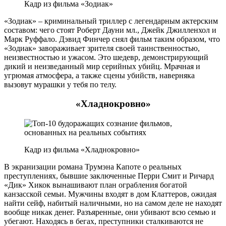
Кадр из фильма «Зодиак»
«Зодиак» – криминальный триллер с легендарным актерским
составом: чего стоят Роберт Дауни мл., Джейк Джилленхол и
Марк Руффало. Дэвид Финчер снял фильм таким образом, что
«Зодиак» завораживает зрителя своей таинственностью,
неизвестностью и ужасом. Это шедевр, демонстрирующий
дикий и неизведанный мир серийных убийц. Мрачная и
угрюмая атмосфера, а также сцены убийств, наверняка
вызовут мурашки у тебя по телу.
«Хладнокровно»
Кадр из фильма «Хладнокровно»
В экранизации романа Трумэна Капоте о реальных
преступлениях, бывшие заключенные Перри Смит и Ричард
«Дик» Хикок вынашивают план ограбления богатой
канзасской семьи. Мужчины входят в дом Клаттеров, ожидая
найти сейф, набитый наличными, но на самом деле не находят
вообще никак денег. Разъяренные, они убивают всю семью и
убегают. Находясь в бегах, преступники сталкиваются не