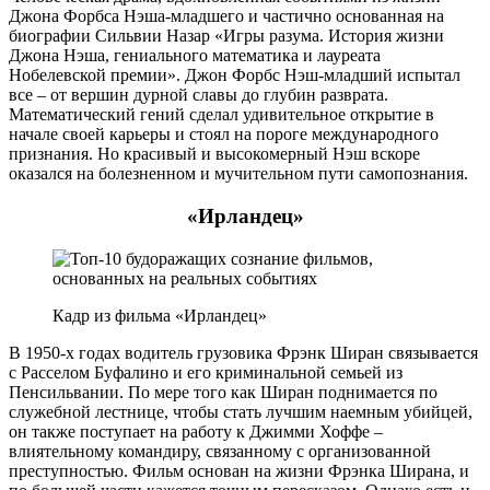
Джона Форбса Нэша-младшего и частично основанная на
биографии Сильвии Назар «Игры разума. История жизни
Джона Нэша, гениального математика и лауреата
Нобелевской премии». Джон Форбс Нэш-младший испытал
все – от вершин дурной славы до глубин разврата.
Математический гений сделал удивительное открытие в
начале своей карьеры и стоял на пороге международного
признания. Но красивый и высокомерный Нэш вскоре
оказался на болезненном и мучительном пути самопознания.
«Ирландец»
Кадр из фильма «Ирландец»
В 1950-х годах водитель грузовика Фрэнк Ширан связывается
с Расселом Буфалино и его криминальной семьей из
Пенсильвании. По мере того как Ширан поднимается по
служебной лестнице, чтобы стать лучшим наемным убийцей,
он также поступает на работу к Джимми Хоффе –
влиятельному командиру, связанному с организованной
преступностью. Фильм основан на жизни Фрэнка Ширана, и