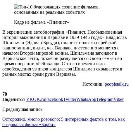
Кадр из фильма «Пианист»
В экранизации автобиографии «Пианист. Необыкновенная
история выживания в Варшаве в 1939-1945 годах» Владислав
Шпильман (Эдриан Броуди), пианист польско-еврейской
радиостанции, видит, как Варшава постепенно меняется с
началом Второй мировой войны. Шпильмана загоняют в
Варшавское гетто, позже он разлучается со своей семьей во
время операции «Рейнхард». С этого времени и до
освобождения узников концлагеря Шпильман скрывается в
разных местах среди руин Варшавы.
Источник:
peopletalk.ru
78
Поделится
VK
OK.ru
Facebook
Twitter
WhatsApp
Telegram
Viber
Предыдущая запись
Осторожно, много розового: 5 интересных фактов о том, как
создавался фильм «Барби»