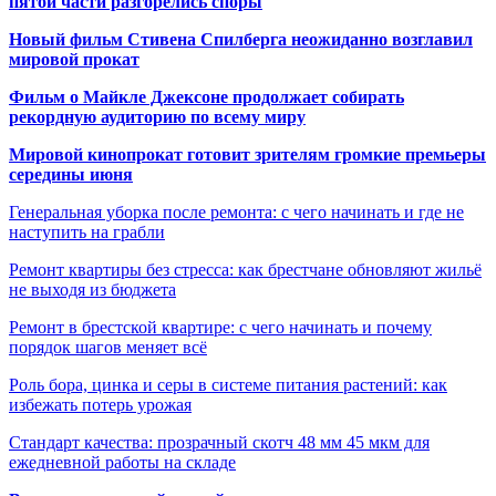
пятой части разгорелись споры
Новый фильм Стивена Спилберга неожиданно возглавил
мировой прокат
Фильм о Майкле Джексоне продолжает собирать
рекордную аудиторию по всему миру
Мировой кинопрокат готовит зрителям громкие премьеры
середины июня
Генеральная уборка после ремонта: с чего начинать и где не
наступить на грабли
Ремонт квартиры без стресса: как брестчане обновляют жильё
не выходя из бюджета
Ремонт в брестской квартире: с чего начинать и почему
порядок шагов меняет всё
Роль бора, цинка и серы в системе питания растений: как
избежать потерь урожая
Стандарт качества: прозрачный скотч 48 мм 45 мкм для
ежедневной работы на складе