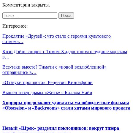
Комментарии закрыты.
Интересное:
Проклятие «Друзей»: что стало с героями культового
ситкома…
Клэр Дэйнс спорит с Томом Хиддлстоном о чудище морском
в…
Все-таки вместе? Тимати с «новой возлюбленной»
отправились в…
«Отзвуки прошлого»: Рецензия Киноафиши
Вышел тизер драмы «Жить» с Биллом Найи
Хорроры продолжают удивлять: малобюджетные фильмы
«Obsession» и «Backrooms» стали хитами мирового проката
Новый «Шрек» разделил поклонников: вокруг тизера