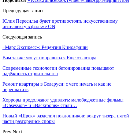
Поделится
VK
OK.ru
Facebook
Twitter
WhatsApp
Telegram
Viber
Предыдущая запись
Юлия Пересильд будет противостоять искусственному
интеллекту в фильме ON
Следующая запись
«Марс Экспресс»: Рецензия Киноафиши
Вам также могут понравиться
Еще от автора
Современные технологии бетонирования повышают
надёжность строительства
Ремонт квартиры в Беларуси: с чего начать и как не
переплатить
Хорроры продолжают удивлять: малобюджетные фильмы
«Obsession» и «Backrooms» стали…
Новый «Шрек» разделил поклонников: вокруг тизера пятой
части разгорелись споры
Prev
Next