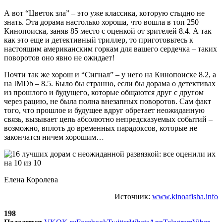
А вот “Цветок зла” – это уже классика, которую стыдно не
знать. Эта дорама настолько хороша, что вошла в топ 250
Кинопоиска, заняв 85 место с оценкой от зрителей 8.4. А так
как это еще и детективный триллер, то приготовьтесь к
настоящим американским горкам для вашего сердечка – таких
поворотов оно явно не ожидает!
Почти так же хорош и “Сигнал” – у него на Кинопоиске 8.2, а
на IMDb – 8.5. Было бы странно, если бы дорама о детективах
из прошлого и будущего, которые общаются друг с другом
через рацию, не была полна внезапных поворотов. Сам факт
того, что прошлое и будущее вдруг обретает неожиданную
связь, вызывает цепь абсолютно непредсказуемых событий –
возможно, вплоть до временных парадоксов, которые не
закончатся ничем хорошим…
Елена Королева
Источник:
www.kinoafisha.info
198