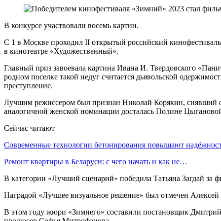
В конкурсе участвовали восемь картин.
С 1 в Москве проходил II открытый российский кинофестиваль
в кинотеатре «Художественный».
Главный приз завоевала картина Ивана И. Твердовского «Пани
родном поселке такой недуг считается дьявольской одержимост
преступление.
Лучшим режиссером был признан Николай Корякин, снявший фи
аналогичной женской номинации досталась Полине Цыгановой 
Сейчас читают
Современные технологии бетонирования повышают надёжно
Ремонт квартиры в Беларуси: с чего начать и как не…
В категории «Лучший сценарий» победила Татьяна Загдай за 
Наградой «Лучшее визуальное решение» был отмечен Алексей 
В этом году жюри «Зимнего» составили постановщик Дмитрий 
продюсер Софья Митрофанова.