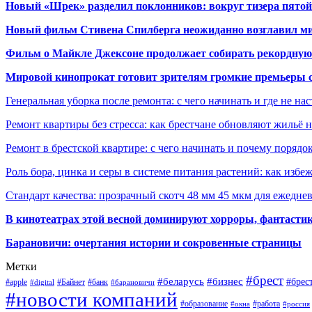
Новый «Шрек» разделил поклонников: вокруг тизера пятой
Новый фильм Стивена Спилберга неожиданно возглавил м
Фильм о Майкле Джексоне продолжает собирать рекордную
Мировой кинопрокат готовит зрителям громкие премьеры 
Генеральная уборка после ремонта: с чего начинать и где не на
Ремонт квартиры без стресса: как брестчане обновляют жильё 
Ремонт в брестской квартире: с чего начинать и почему порядо
Роль бора, цинка и серы в системе питания растений: как избе
Стандарт качества: прозрачный скотч 48 мм 45 мкм для ежедне
В кинотеатрах этой весной доминируют хорроры, фантасти
Барановичи: очертания истории и сокровенные страницы
Метки
#брест
#беларусь
#бизнес
#брес
#apple
#Байнет
#банк
#digital
#барановичи
#новости компаний
#образование
#работа
#окна
#россия