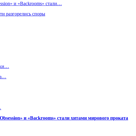
sion» и «Backrooms» стали…
ти разгорелись споры
йки…
ма…
…
session» и «Backrooms» стали хитами мирового проката