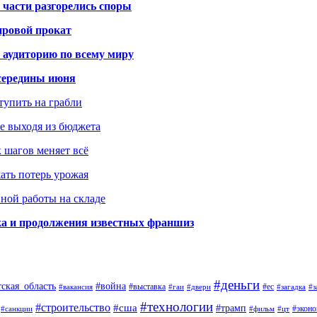
 части разгорелись споры
ировой прокат
 аудиторию по всему миру
середины июня
ступить на грабли
не выходя из бюджета
к шагов меняет всё
жать потерь урожая
вной работы на складе
ка и продолжения известных франшиз
#деньги
тская_область
#война
#выставка
#ес
#вакансия
#гаи
#двери
#загадка
#з
#технологии
#строительство
#сша
#трамп
#экон
#санкции
#фильм
#цт