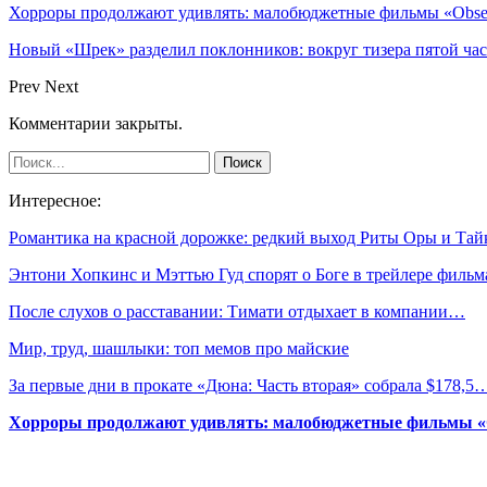
Хорроры продолжают удивлять: малобюджетные фильмы «Obses
Новый «Шрек» разделил поклонников: вокруг тизера пятой час
Prev
Next
Комментарии закрыты.
Интересное:
Романтика на красной дорожке: редкий выход Риты Оры и Та
Энтони Хопкинс и Мэттью Гуд спорят о Боге в трейлере филь
После слухов о расставании: Тимати отдыхает в компании…
Мир, труд, шашлыки: топ мемов про майские
За первые дни в прокате «Дюна: Часть вторая» собрала $178,5
Хорроры продолжают удивлять: малобюджетные фильмы «Ob