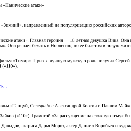
 «Зимний», направленный на популяризацию российских авторски
ческие атаки». Главная героиня — 18-летняя девушка Вика. Она
ью. Она решает бежать в Норвегию, но ее билетом в новую жизнь
льм «Тимир». Приз за лучшую мужскую роль получил Сергей Дв
(«110»).
сть…
фильм «Танцуй, Селедка!» с Александрой Бортич и Павлом Майк
Зайков («110»). Грамотой «За рассуждение на сложную тему» б
Давыдов, актриса Дарья Мороз, актер Даниил Воробьев и художн