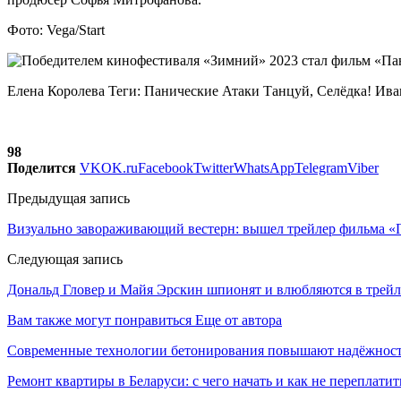
Фото: Vega/Start
Елена Королева Теги: Панические Атаки Танцуй, Селёдка! Ив
98
Поделится
VK
OK.ru
Facebook
Twitter
WhatsApp
Telegram
Viber
Предыдущая запись
Визуально завораживающий вестерн: вышел трейлер фильма 
Следующая запись
Дональд Гловер и Майя Эрскин шпионят и влюбляются в трейл
Вам также могут понравиться
Еще от автора
Современные технологии бетонирования повышают надёжность
Ремонт квартиры в Беларуси: с чего начать и как не переплатит