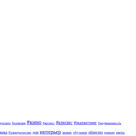
#кино
#кризис
#маркетинг
арплата
#иллюзия
#космос
#недвижимость
интерьер
омика
дом
общество
#электричество
лизинг
обучение
ремонт
цветы