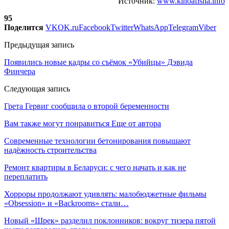
Источник:
www.kinoafisha.info
95
Поделится
VK
OK.ru
Facebook
Twitter
WhatsApp
Telegram
Viber
Предыдущая запись
Появились новые кадры со съёмок «Убийцы» Дэвида
Финчера
Следующая запись
Грета Гервиг сообщила о второй беременности
Вам также могут понравиться
Еще от автора
Современные технологии бетонирования повышают
надёжность строительства
Ремонт квартиры в Беларуси: с чего начать и как не
переплатить
Хорроры продолжают удивлять: малобюджетные фильмы
«Obsession» и «Backrooms» стали…
Новый «Шрек» разделил поклонников: вокруг тизера пятой