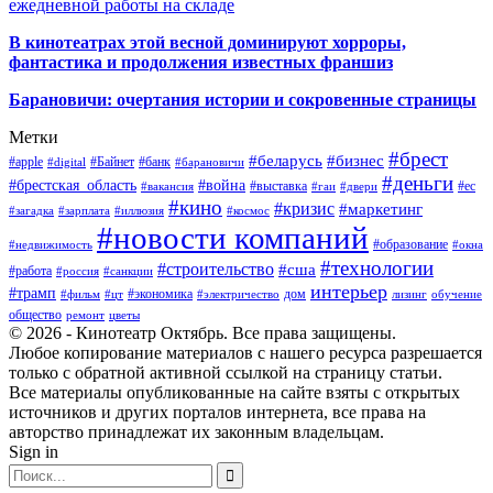
ежедневной работы на складе
В кинотеатрах этой весной доминируют хорроры,
фантастика и продолжения известных франшиз
Барановичи: очертания истории и сокровенные страницы
Метки
#брест
#беларусь
#бизнес
#apple
#Байнет
#банк
#digital
#барановичи
#деньги
#брестская_область
#война
#выставка
#ес
#вакансия
#гаи
#двери
#кино
#кризис
#маркетинг
#загадка
#зарплата
#иллюзия
#космос
#новости компаний
#образование
#недвижимость
#окна
#технологии
#строительство
#сша
#работа
#россия
#санкции
интерьер
#трамп
#экономика
дом
#фильм
#цт
#электричество
лизинг
обучение
общество
ремонт
цветы
© 2026 - Кинотеатр Октябрь. Все права защищены.
Любое копирование материалов с нашего ресурса разрешается
только с обратной активной ссылкой на страницу статьи.
Все материалы опубликованные на сайте взяты с открытых
источников и других порталов интернета, все права на
авторство принадлежат их законным владельцам.
Sign in