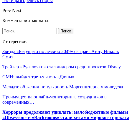
части разгорелись споры
Prev
Next
Комментарии закрыты.
Интересное:
Звезда «Бегущего по лезвию 2049» сыграет Анну Николь
Смит
Трейлер «Русалочки» стал лидером среди проектов Disney
СМИ: выйдет третья часть «Дюны»
Меладзе объяснил популярность Моргенштерна у молодежи
Преимущества онлайн-мониторинга сотрудников в
современных…
Хорроры продолжают удивлять: малобюджетные фильмы
«Obsession» и «Backrooms» стали хитами мирового проката