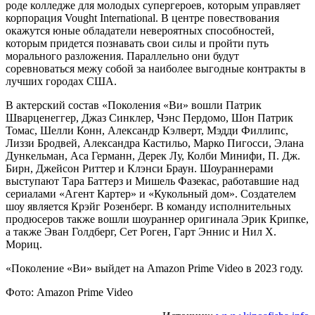
роде колледже для молодых супергероев, которым управляет
корпорация Vought International. В центре повествования
окажутся юные обладатели невероятных способностей,
которым придется познавать свои силы и пройти путь
морального разложения. Параллельно они будут
соревноваться межу собой за наиболее выгодные контракты в
лучших городах США.
В актерский состав «Поколения «Ви» вошли Патрик
Шварценеггер, Джаз Синклер, Чэнс Пердомо, Шон Патрик
Томас, Шелли Конн, Александр Кэлверт, Мэдди Филлипс,
Лиззи Бродвей, Александра Кастильо, Марко Пигосси, Элана
Дункельман, Аса Германн, Дерек Лу, Колби Минифи, П. Дж.
Бирн, Джейсон Риттер и Клэнси Браун. Шоураннерами
выступают Тара Баттерз и Мишель Фазекас, работавшие над
сериалами «Агент Картер» и «Кукольный дом». Создателем
шоу является Крэйг Розенберг. В команду исполнительных
продюсеров также вошли шоураннер оригинала Эрик Крипке,
а также Эван Голдберг, Сет Роген, Гарт Эннис и Нил Х.
Мориц.
«Поколение «Ви» выйдет на Amazon Prime Video в 2023 году.
Фото: Amazon Prime Video