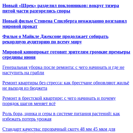
Новый «Шрек» разделил поклонников: вокруг тизера
пятой части разгорелись споры
Новый фильм Стивена Спилберга неожиданно возглавил
мировой прокат
Фильм о Майкле Джексоне продолжает собирать
рекордную аудиторию по всему миру
Мировой кинопрокат готовит зрителям громкие премьеры
середины июня
Генеральная уборка после ремонта: с чего начинать и где не
наступить на грабли
Ремонт квартиры без стресса: как брестчане обновляют жильё
не выходя из бюджета
Ремонт в брестской квартире: с чего начинать и почему
порядок шагов меняет всё
Роль бора, цинка и серы в системе питания растений: как
избежать потерь урожая
Стандарт качества: прозрачный скотч 48 мм 45 мкм для