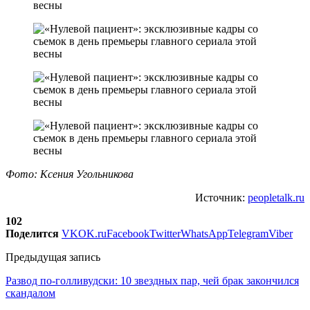
Фото: Ксения Угольникова
Источник:
peopletalk.ru
102
Поделится
VK
OK.ru
Facebook
Twitter
WhatsApp
Telegram
Viber
Предыдущая запись
Развод по-голливудски: 10 звездных пар, чей брак закончился
скандалом