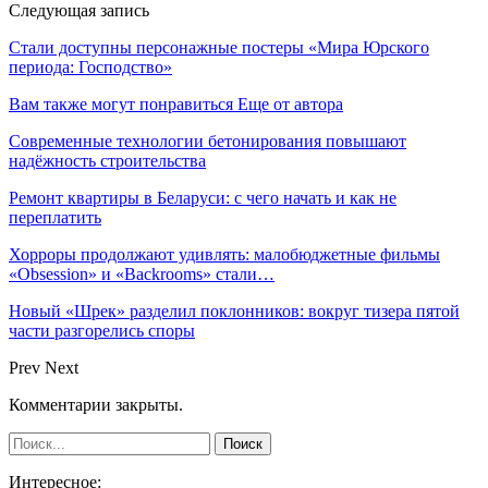
Следующая запись
Стали доступны персонажные постеры «Мира Юрского
периода: Господство»
Вам также могут понравиться
Еще от автора
Современные технологии бетонирования повышают
надёжность строительства
Ремонт квартиры в Беларуси: с чего начать и как не
переплатить
Хорроры продолжают удивлять: малобюджетные фильмы
«Obsession» и «Backrooms» стали…
Новый «Шрек» разделил поклонников: вокруг тизера пятой
части разгорелись споры
Prev
Next
Комментарии закрыты.
Интересное: