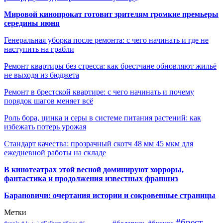
Мировой кинопрокат готовит зрителям громкие премьеры
середины июня
Генеральная уборка после ремонта: с чего начинать и где не
наступить на грабли
Ремонт квартиры без стресса: как брестчане обновляют жильё
не выходя из бюджета
Ремонт в брестской квартире: с чего начинать и почему
порядок шагов меняет всё
Роль бора, цинка и серы в системе питания растений: как
избежать потерь урожая
Стандарт качества: прозрачный скотч 48 мм 45 мкм для
ежедневной работы на складе
В кинотеатрах этой весной доминируют хорроры,
фантастика и продолжения известных франшиз
Барановичи: очертания истории и сокровенные страницы
Метки
#брест
#беларусь
#бизнес