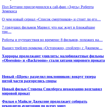
Пол Беттани присоединился к сай-фаю «Здесь» Роберта
Земекиса
О чем новый сериал «Список смертников» и стоит ли его…
7 грядущих фильмов Марвел: что нас ждет в ближайшие
три…
Роботы и путешествия во времени: 8 фильмов, похожих на…
Вышел трейлер ромкома «Осторожно, спойлер» с Джимом…
Хорроры продолжают удивлять: малобюджетные фильмы
«Obsession» и «Backrooms» стали хитами мирового проката
Новый «Шрек» разделил поклонников: вокруг тизера
пятой части разгорелись споры
Новый фильм Стивена Спилберга неожиданно возглавил
мировой прокат
Фильм о Майкле Джексоне продолжает собирать
рекордную аудиторию по всему миру