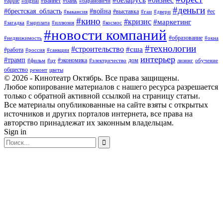
#apple
#Байнет
#банк
#digital
#барановичи
#деньги
#брестская_область
#война
#выставка
#ес
#вакансия
#гаи
#двери
#кино
#кризис
#маркетинг
#загадка
#зарплата
#иллюзия
#космос
#новости компаний
#образование
#недвижимость
#окна
#технологии
#строительство
#сша
#работа
#россия
#санкции
интерьер
#трамп
#экономика
дом
#фильм
#цт
#электричество
лизинг
обучение
общество
ремонт
цветы
© 2026 - Кинотеатр Октябрь. Все права защищены.
Любое копирование материалов с нашего ресурса разрешается
только с обратной активной ссылкой на страницу статьи.
Все материалы опубликованные на сайте взяты с открытых
источников и других порталов интернета, все права на
авторство принадлежат их законным владельцам.
Sign in