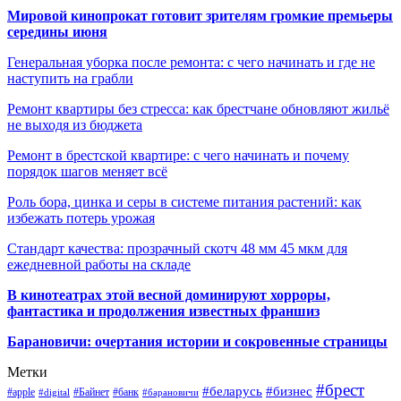
Мировой кинопрокат готовит зрителям громкие премьеры
середины июня
Генеральная уборка после ремонта: с чего начинать и где не
наступить на грабли
Ремонт квартиры без стресса: как брестчане обновляют жильё
не выходя из бюджета
Ремонт в брестской квартире: с чего начинать и почему
порядок шагов меняет всё
Роль бора, цинка и серы в системе питания растений: как
избежать потерь урожая
Стандарт качества: прозрачный скотч 48 мм 45 мкм для
ежедневной работы на складе
В кинотеатрах этой весной доминируют хорроры,
фантастика и продолжения известных франшиз
Барановичи: очертания истории и сокровенные страницы
Метки
#брест
#беларусь
#бизнес
#apple
#Байнет
#банк
#digital
#барановичи