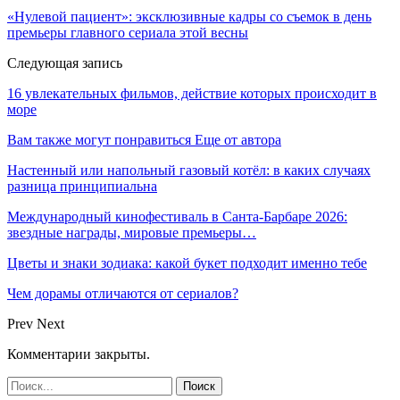
«Нулевой пациент»: эксклюзивные кадры со съемок в день
премьеры главного сериала этой весны
Следующая запись
16 увлекательных фильмов, действие которых происходит в
море
Вам также могут понравиться
Еще от автора
Настенный или напольный газовый котёл: в каких случаях
разница принципиальна
Международный кинофестиваль в Санта-Барбаре 2026:
звездные награды, мировые премьеры…
Цветы и знаки зодиака: какой букет подходит именно тебе
Чем дорамы отличаются от сериалов?
Prev
Next
Комментарии закрыты.