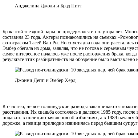
Анджелина Джоли и Брэд Питт
Брак этой звездной пары не продержался и полутора лет. Мног
составила 23 года. Актеры познакомились на съемках «Ромового
фотографом Тасей Ван Ри. Но спустя два года они расстались
Эмбер сбегала из дома, заявляя, что не готова к серьезным ч
самое интересное началось уже после расторжения брака, когда
результате этих разбирательств на обозрение было выставлено
Джонни Депп и Эмбер Херд
К счастью, не все голливудские разводы заканчиваются пожиз
расставания. Их свадьба состоялась в далеком 1985 году, посл
подавать в полицию заявления об избиениях, а в 1989 начался 
дорожке, а певица прилюдно извинилась перед бывшим супруго