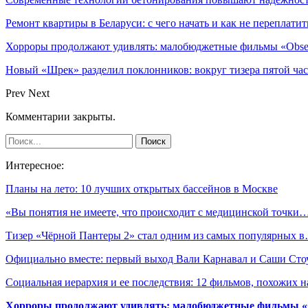
Ремонт квартиры в Беларуси: с чего начать и как не переплатит
Хорроры продолжают удивлять: малобюджетные фильмы «Obses
Новый «Шрек» разделил поклонников: вокруг тизера пятой час
Prev
Next
Комментарии закрыты.
Интересное:
Планы на лето: 10 лучших открытых бассейнов в Москве
«Вы понятия не имеете, что происходит с медицинской точки
Тизер «Чёрной Пантеры 2» стал одним из самых популярных 
Официально вместе: первый выход Вали Карнавал и Саши Сто
Социальная иерархия и ее последствия: 12 фильмов, похожих 
Хорроры продолжают удивлять: малобюджетные фильмы «Ob