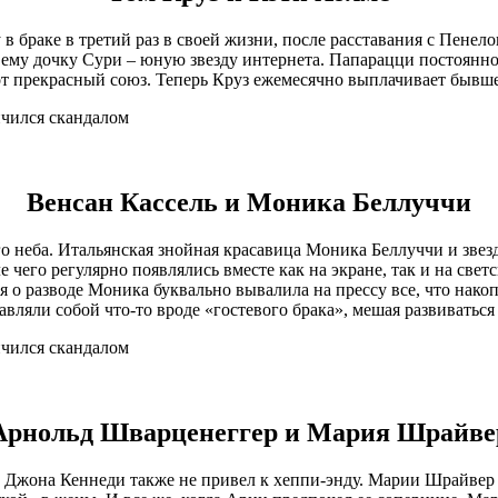
 в браке в третий раз в своей жизни, после расставания с Пене
а ему дочку Сури – юную звезду интернета. Папарацци постоянн
от прекрасный союз. Теперь Круз ежемесячно выплачивает бывше
Венсан Кассель и Моника Беллуччи
ого неба. Итальянская знойная красавица Моника Беллуччи и зве
чего регулярно появлялись вместе как на экране, так и на светс
я о разводе Моника буквально вывалила на прессу все, что накоп
вляли собой что-то вроде «гостевого брака», мешая развиваться
Арнольд Шварценеггер и Мария Шрайве
ы Джона Кеннеди также не привел к хеппи-энду. Марии Шрайвер 