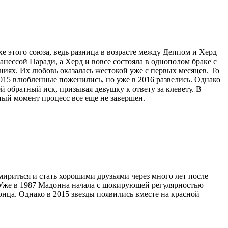
хе этого союза, ведь разница в возрасте между Деппом и Херд
анессой Паради, а Херд и вовсе состояла в однополом браке с
иях. Их любовь оказалась жестокой уже с первых месяцев. То
2015 влюбленные поженились, но уже в 2016 развелись. Однако
й обратный иск, призывая девушку к ответу за клевету. В
ный момент процесс все еще не завершен.
ириться и стать хорошими друзьями через много лет после
м. Уже в 1987 Мадонна начала с шокирующей регулярностью
конца. Однако в 2015 звезды появились вместе на красной