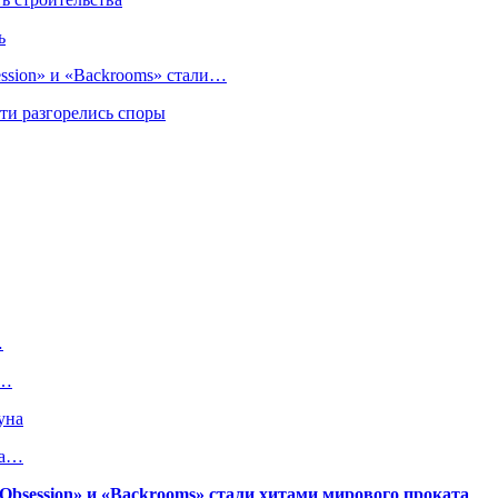
ь
sion» и «Backrooms» стали…
ти разгорелись споры
…
в…
уна
на…
session» и «Backrooms» стали хитами мирового проката