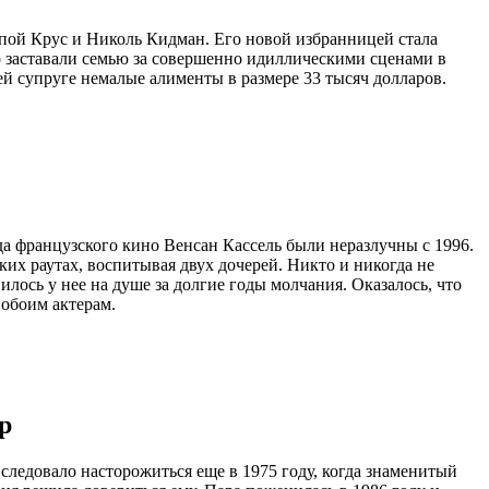
лопой Крус и Николь Кидман. Его новой избранницей стала
о заставали семью за совершенно идиллическими сценами в
й супруге немалые алименты в размере 33 тысяч долларов.
зда французского кино Венсан Кассель были неразлучны с 1996.
ких раутах, воспитывая двух дочерей. Никто и никогда не
илось у нее на душе за долгие годы молчания. Оказалось, что
 обоим актерам.
р
следовало насторожиться еще в 1975 году, когда знаменитый