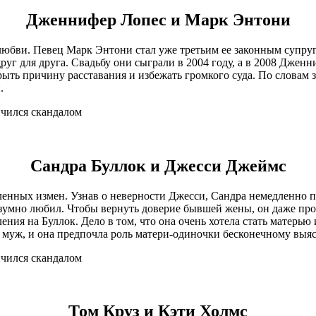
Дженнифер Лопес и Марк Энтони
любви. Певец Марк Энтони стал уже третьим ее законным супруг
г для друга. Свадьбу они сыграли в 2004 году, а в 2008 Дженн
ыть причину расставания и избежать громкого суда. По словам зв
.
Сандра Буллок и Джесси Джеймс
енных измен. Узнав о неверности Джесси, Сандра немедленно по
безумно любил. Чтобы вернуть доверие бывшей жены, он даже про
ения на Буллок. Дело в том, что она очень хотела стать матерью 
й муж, и она предпочла роль матери-одиночки бесконечному вы
Том Круз и Кэти Холмс