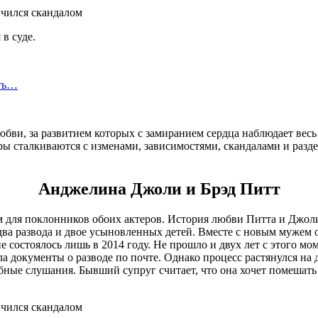
в суде.
сть…
ви, за развитием которых с замиранием сердца наблюдает весь
ры сталкиваются с изменами, зависимостями, скандалами и раз
Анджелина Джоли и Брэд Питт
 для поклонников обоих актеров. История любви Питта и Джоли
ва развода и двое усыновленных детей. Вместе с новым мужем о
остоялось лишь в 2014 году. Не прошло и двух лет с этого мом
ла документы о разводе по почте. Однако процесс растянулся на
дебные слушания. Бывший супруг считает, что она хочет помешат