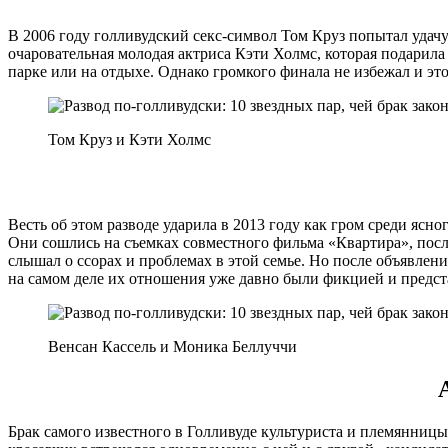
В 2006 году голливудский секс-символ Том Круз попытал удачу
очаровательная молодая актриса Кэти Холмс, которая подарил
парке или на отдыхе. Однако громкого финала не избежал и эт
Том Круз и Кэти Холмс
Весть об этом разводе ударила в 2013 году как гром среди ясн
Они сошлись на съемках совместного фильма «Квартира», после 
слышал о ссорах и проблемах в этой семье. Но после объявлени
на самом деле их отношения уже давно были фикцией и предста
Венсан Кассель и Моника Беллуччи
Брак самого известного в Голливуде культуриста и племянниц