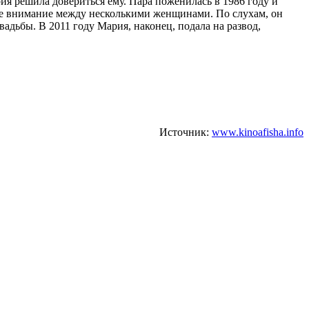
ия решила довериться ему. Пара поженилась в 1986 году и
вое внимание между несколькими женщинами. По слухам, он
вадьбы. В 2011 году Мария, наконец, подала на развод,
Источник:
www.kinoafisha.info