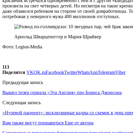
красавчик встречался одновременно с ней и с другой «кандида
произвела на свет четверых детей. Но несмотря на такие кре
даже обзавелся ребенком на стороне от своей домработницы. Те
потребовав у неверного мужа 400 миллионов отступных.
Арнольд Шварценеггер и Мария Шрайвер
Фото: Legion-Media
113
Поделится
VK
OK.ru
Facebook
Twitter
WhatsApp
Telegram
Viber
Предыдущая запись
Вышел тизер сериала «Эта Англия» про Бориса Джонсона
Следующая запись
«Нулевой пациент»: эксклюзивные кадры со съемок в день пре
Вам также могут понравиться
Еще от автора
Современные технологии бетонирования повышают надёжность