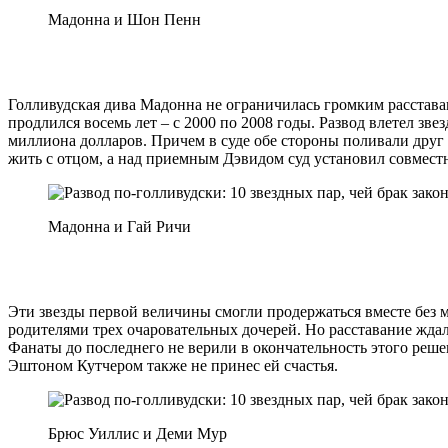
Мадонна и Шон Пенн
Голливудская дива Мадонна не ограничилась громким расстава
продлился восемь лет – с 2000 по 2008 годы. Развод влетел з
миллиона долларов. Причем в суде обе стороны поливали друг 
жить с отцом, а над приемным Дэвидом суд установил совмест
Мадонна и Гай Ричи
Эти звезды первой величины смогли продержаться вместе без м
родителями трех очаровательных дочерей. Но расставание ждал
Фанаты до последнего не верили в окончательность этого реше
Эштоном Кутчером также не принес ей счастья.
Брюс Уиллис и Деми Мур