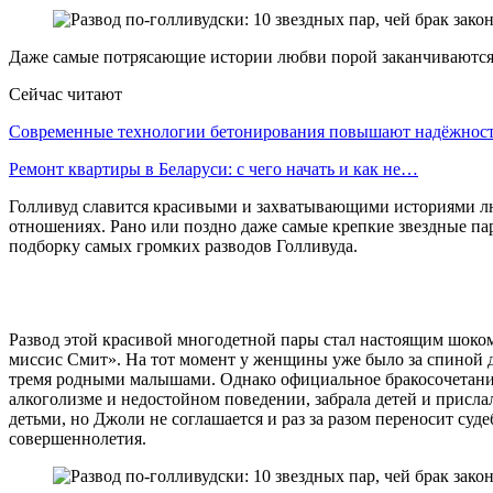
Даже самые потрясающие истории любви порой заканчиваются 
Сейчас читают
Современные технологии бетонирования повышают надёжно
Ремонт квартиры в Беларуси: с чего начать и как не…
Голливуд славится красивыми и захватывающими историями люб
отношениях. Рано или поздно даже самые крепкие звездные па
подборку самых громких разводов Голливуда.
Развод этой красивой многодетной пары стал настоящим шоком
миссис Смит». На тот момент у женщины уже было за спиной д
тремя родными малышами. Однако официальное бракосочетание с
алкоголизме и недостойном поведении, забрала детей и присла
детьми, но Джоли не соглашается и раз за разом переносит су
совершеннолетия.