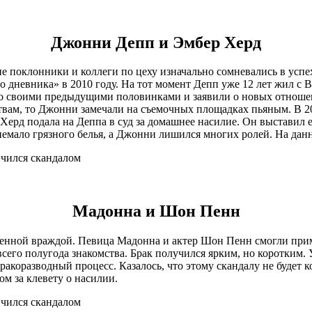
Джонни Депп и Эмбер Херд
ие поклонники и коллеги по цеху изначально сомневались в успе
 дневника» в 2010 году. На тот момент Депп уже 12 лет жил с В
 со своими предыдущими половинками и заявили о новых отношен
увствам, то Джонни замечали на съемочных площадках пьяным. В 
 Херд подала на Деппа в суд за домашнее насилие. Он выставил е
 немало грязного белья, а Джонни лишился многих ролей. На дан
Мадонна и Шон Пенн
ненной враждой. Певица Мадонна и актер Шон Пенн смогли прим
е всего полугода знакомства. Брак получился ярким, но коротки
бракоразводный процесс. Казалось, что этому скандалу не будет 
м за клевету о насилии.