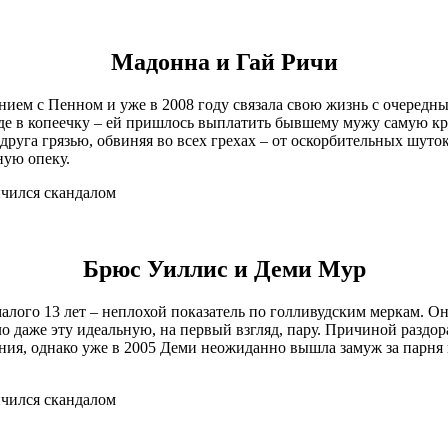
Мадонна и Гай Ричи
нием с Пенном и уже в 2008 году связала свою жизнь с очередн
везде в копеечку – ей пришлось выплатить бывшему мужу самую к
друга грязью, обвиняя во всех грехах – от оскорбительных шут
ную опеку.
Брюс Уиллис и Деми Мур
алого 13 лет – неплохой показатель по голливудским меркам. О
о даже эту идеальную, на первый взгляд, пару. Причиной раздора
ния, однако уже в 2005 Деми неожиданно вышла замуж за парня н