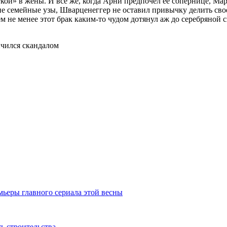
ткой» в жены. И все же, когда Арни предпочел ее сопернице, Мар
пкие семейные узы, Шварценеггер не оставил привычку делить с
м не менее этот брак каким-то чудом дотянул аж до серебряной с
мьеры главного сериала этой весны
 строительства