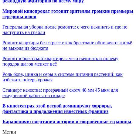
рекордную аудиторию по всему миру
Мировой кинопрокат готовит зрителям громкие премьеры
середины июня
Генеральная уборка после ремонта: с чего начинать и где не
наступить на грабли
Ремонт квартиры без стресса: как брестчане обновляют жильё
не выходя из бюджета
Ремонт в брестской квартире: с чего начинать и почему
порядок шагов меняет всё
Роль бора, цинка и серы в системе питания растений: как
избежать потерь урожая
Стандарт качества: прозрачный скотч 48 мм 45 мкм для
ежедневной работы на складе
В кинотеатрах этой весной доминируют хорроры,
фантастика и продолжения известных франшиз
Барановичи: очертания истории и сокровенные страницы
Метки