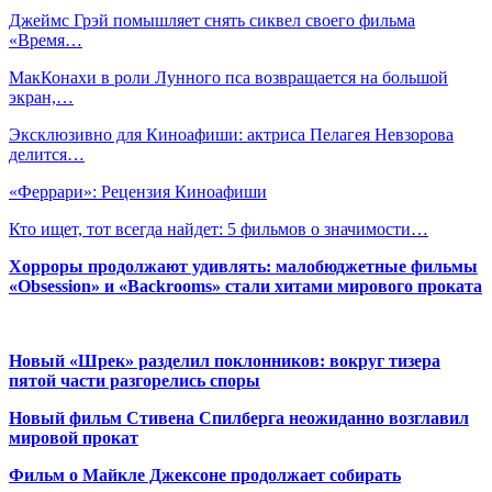
Джеймс Грэй помышляет снять сиквел своего фильма
«Время…
МакКонахи в роли Лунного пса возвращается на большой
экран,…
Эксклюзивно для Киноафиши: актриса Пелагея Невзорова
делится…
«Феррари»: Рецензия Киноафиши
Кто ищет, тот всегда найдет: 5 фильмов о значимости…
Хорроры продолжают удивлять: малобюджетные фильмы
«Obsession» и «Backrooms» стали хитами мирового проката
Новый «Шрек» разделил поклонников: вокруг тизера
пятой части разгорелись споры
Новый фильм Стивена Спилберга неожиданно возглавил
мировой прокат
Фильм о Майкле Джексоне продолжает собирать