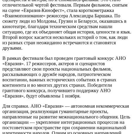
отличительной чертой фестиваля. Первым фильмом, снятым
на сцене «Евразия-Кинофест», стала короткометражка
«Взаимопонимание» режиссера Александра Баршака. По
сюжету люди из Молдовы, Грузии и Беларуси, оказавшись в
кинотеатре, благодаря техническим средствам нашли
ситуацию, где их объединяет общая история, ценности и язык.
Второй вопрос касается нескольких историй о том, как люди
из разных стран неожиданно встречаются и становятся
друзьями.
В рамках фестиваля был проведен грантовый конкурс АНО
«Евразия». 17 режиссеров, актеров и сценаристов
представляют свои проекты национальных фильмов,
рассказывающих о дружбе народов, патриотическом
воспитании, важных исторических событиях в странах
континента и во многих других странах. Победители
грантового конкурса, получившего поддержку АНО
«Евразия», будут объявлены 1 ноября.
Для справки. АНО «Евразия» — автономная некоммерческая
организация, реализующая гуманитарные проекты,
направленные на развитие межнационального общения. Цель
организации — укрепление интеграционных процессов на
постсоветском пространстве при сохранении национальной
идентичности народов. Одним из основных направлений