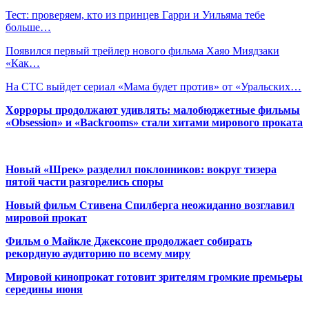
Тест: проверяем, кто из принцев Гарри и Уильяма тебе
больше…
Появился первый трейлер нового фильма Хаяо Миядзаки
«Как…
На СТС выйдет сериал «Мама будет против» от «Уральских…
Хорроры продолжают удивлять: малобюджетные фильмы
«Obsession» и «Backrooms» стали хитами мирового проката
Новый «Шрек» разделил поклонников: вокруг тизера
пятой части разгорелись споры
Новый фильм Стивена Спилберга неожиданно возглавил
мировой прокат
Фильм о Майкле Джексоне продолжает собирать
рекордную аудиторию по всему миру
Мировой кинопрокат готовит зрителям громкие премьеры
середины июня