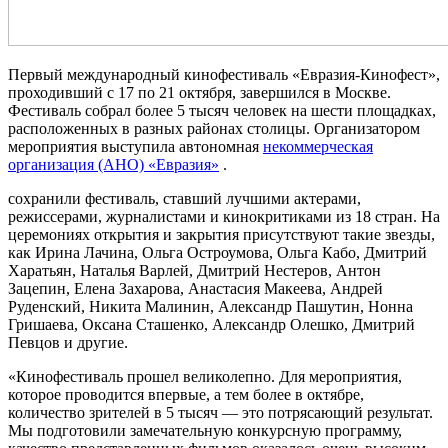
Первый международный кинофестиваль «Евразия-Кинофест»,
проходивший с 17 по 21 октября, завершился в Москве.
Фестиваль собрал более 5 тысяч человек на шести площадках,
расположенных в разных районах столицы. Организатором
мероприятия выступила автономная
некоммерческая
организация (АНО) «Евразия»
.
сохранили фестиваль, ставший лучшими актерами,
режиссерами, журналистами и кинокритиками из 18 стран. На
церемониях открытия и закрытия присутствуют такие звезды,
как Ирина Лачина, Ольга Остроумова, Ольга Кабо, Дмитрий
Харатьян, Наталья Варлей, Дмитрий Нестеров, Антон
Зацепин, Елена Захарова, Анастасия Макеева, Андрей
Руденский, Никита Малинин, Александр Пашутин, Нонна
Гришаева, Оксана Сташенко, Александр Олешко, Дмитрий
Певцов и другие.
«Кинофестиваль прошел великолепно. Для мероприятия,
которое проводится впервые, а тем более в октябре,
количество зрителей в 5 тысяч — это потрясающий результат.
Мы подготовили замечательную конкурсную программу,