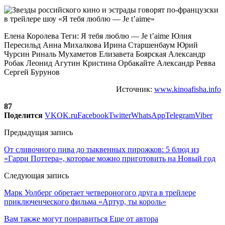
Елена Королева Теги: Я тебя люблю — Je t’aime Юлия
Пересильд Анна Михалкова Ирина Старшенбаум Юрий
Чурсин Риналь Мухаметов Елизавета Боярская Александр
Робак Леонид Агутин Кристина Орбакайте Александр Ревва
Сергей Бурунов
Источник:
www.kinoafisha.info
87
Поделится
VK
OK.ru
Facebook
Twitter
WhatsApp
Telegram
Viber
Предыдущая запись
От сливочного пива до тыквенных пирожков: 5 блюд из
«Гарри Поттера», которые можно приготовить на Новый год
Следующая запись
Марк Уолберг обретает четвероногого друга в трейлере
приключенческого фильма «Артур, ты король»
Вам также могут понравиться
Еще от автора