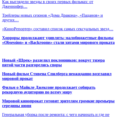
Как выглядели звезды в своих первых фильмах: от
Дженнифер…
Трейлеры новых сезонов «Дома Дракона», «Пацанов» и
других…
«КиноРепортер» составил список самых сексуальных звезд…
Хорроры продолжают удивлять: малобюджетные фильмы
«Obsession» и «Backrooms» стали хитами мирового проката
Новый «Шрек» разделил поклонников: вокруг тизера
пятой части разгорелись споры
Новый фильм Стивена Спилберга неожиданно возглавил
мировой прокат
Фильм о Майкле Джексоне продолжает собирать
рекордную аудиторию по всему миру
Мировой кинопрокат готовит зрителям громкие премьеры
середины июня
Генеральная уборка после ремонта: с чего начинать и где не