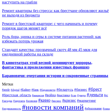
наступить на грабли
Ремонт квартиры без стресса: как брестчане обновляют жильё
не выходя из бюджета
Ремонт в брестской квартире: с чего начинать и почему
порядок шагов меняет всё
Роль бора, цинка и серы в системе питания растений: как
избежать потерь урожая
Стандарт качества: прозрачный скотч 48 мм 45 мкм для
ежедневной работы на складе
В кинотеатрах этой весной доминируют хорроры,
фантастика и продолжения известных франшиз
Барановичи: очертания истории и сокровенные страницы
Метки
#брест
#беларусь
#бизнес
#apple
#Байнет
#банк
#digital
#барановичи
#деньги
#брестская_область
#война
#выставка
#ес
#вакансия
#гаи
#двери
#кино
#кризис
#маркетинг
#загадка
#зарплата
#иллюзия
#космос
#новости компаний
#образование
#недвижимость
#окна