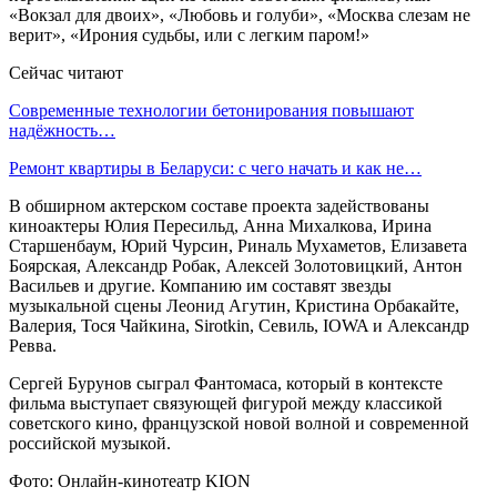
«Вокзал для двоих», «Любовь и голуби», «Москва слезам не
верит», «Ирония судьбы, или с легким паром!»
Сейчас читают
Современные технологии бетонирования повышают
надёжность…
Ремонт квартиры в Беларуси: с чего начать и как не…
В обширном актерском составе проекта задействованы
киноактеры Юлия Пересильд, Анна Михалкова, Ирина
Старшенбаум, Юрий Чурсин, Риналь Мухаметов, Елизавета
Боярская, Александр Робак, Алексей Золотовицкий, Антон
Васильев и другие. Компанию им составят звезды
музыкальной сцены Леонид Агутин, Кристина Орбакайте,
Валерия, Тося Чайкина, Sirotkin, Севиль, IOWA и Александр
Ревва.
Сергей Бурунов сыграл Фантомаса, который в контексте
фильма выступает связующей фигурой между классикой
советского кино, французской новой волной и современной
российской музыкой.
Фото: Онлайн-кинотеатр KION