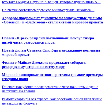
Кто такая Мадам Паутина: 5 вещей, которые нужно знать о…
На Netflix состоялась премьера мини-сериала Николаса…
Хорроры продолжают удивлять: малобюджетные фильмы
«Obsession» и «Backrooms» стали хитами мирового проката
Новый «Шрек» разделил поклонников: вокруг тизера
пятой части разгорелись споры
Новый фильм Стивена Спилберга неожиданно возглавил
мировой прокат
Фильм о Майкле Джексоне продолжает собирать
рекордную аудиторию по всему миру
Мировой кинопрокат готовит зрителям громкие премьеры
середины июня
Генеральная уборка после ремонта: с чего начинать и где не
наступить на грабли
Ремонт квартиры без стресса: как брестчане обновляют жильё
не выходя из бюджета