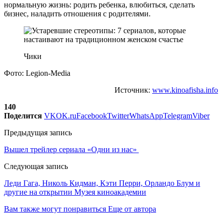
нормальную жизнь: родить ребенка, влюбиться, сделать
бизнес, наладить отношения с родителями.
Чики
Фото: Legion-Media
Источник:
www.kinoafisha.info
140
Поделится
VK
OK.ru
Facebook
Twitter
WhatsApp
Telegram
Viber
Предыдущая запись
Вышел трейлер сериала «Одни из нас»
Следующая запись
Леди Гага, Николь Кидман, Кэти Перри, Орландо Блум и
другие на открытии Музея киноакадемии
Вам также могут понравиться
Еще от автора