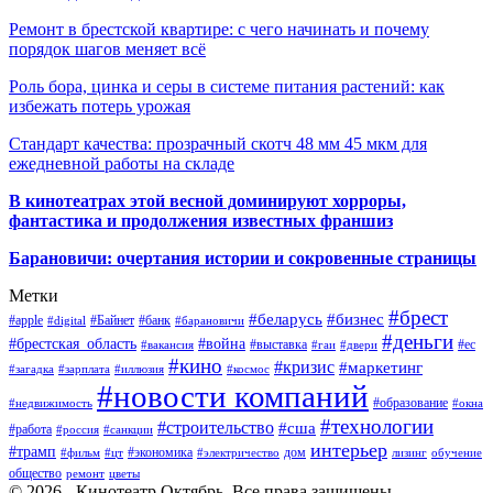
Ремонт в брестской квартире: с чего начинать и почему
порядок шагов меняет всё
Роль бора, цинка и серы в системе питания растений: как
избежать потерь урожая
Стандарт качества: прозрачный скотч 48 мм 45 мкм для
ежедневной работы на складе
В кинотеатрах этой весной доминируют хорроры,
фантастика и продолжения известных франшиз
Барановичи: очертания истории и сокровенные страницы
Метки
#брест
#беларусь
#бизнес
#apple
#Байнет
#банк
#digital
#барановичи
#деньги
#брестская_область
#война
#выставка
#ес
#вакансия
#гаи
#двери
#кино
#кризис
#маркетинг
#загадка
#зарплата
#иллюзия
#космос
#новости компаний
#образование
#недвижимость
#окна
#технологии
#строительство
#сша
#работа
#россия
#санкции
интерьер
#трамп
#экономика
дом
#фильм
#цт
#электричество
лизинг
обучение
общество
ремонт
цветы
© 2026 - Кинотеатр Октябрь. Все права защищены.