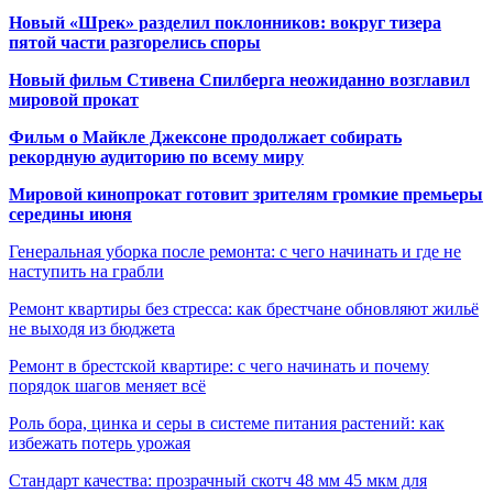
Новый «Шрек» разделил поклонников: вокруг тизера
пятой части разгорелись споры
Новый фильм Стивена Спилберга неожиданно возглавил
мировой прокат
Фильм о Майкле Джексоне продолжает собирать
рекордную аудиторию по всему миру
Мировой кинопрокат готовит зрителям громкие премьеры
середины июня
Генеральная уборка после ремонта: с чего начинать и где не
наступить на грабли
Ремонт квартиры без стресса: как брестчане обновляют жильё
не выходя из бюджета
Ремонт в брестской квартире: с чего начинать и почему
порядок шагов меняет всё
Роль бора, цинка и серы в системе питания растений: как
избежать потерь урожая
Стандарт качества: прозрачный скотч 48 мм 45 мкм для