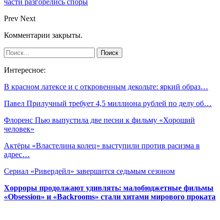
части разгорелись споры
Prev
Next
Комментарии закрыты.
Интересное:
В красном латексе и с откровенным декольте: яркий образ…
Павел Прилучный требует 4,5 миллиона рублей по делу об…
Флоренс Пью выпустила две песни к фильму «Хороший
человек»
Актёры «Властелина колец» выступили против расизма в
адрес…
Сериал «Ривердейл» завершится седьмым сезоном
Хорроры продолжают удивлять: малобюджетные фильмы
«Obsession» и «Backrooms» стали хитами мирового проката