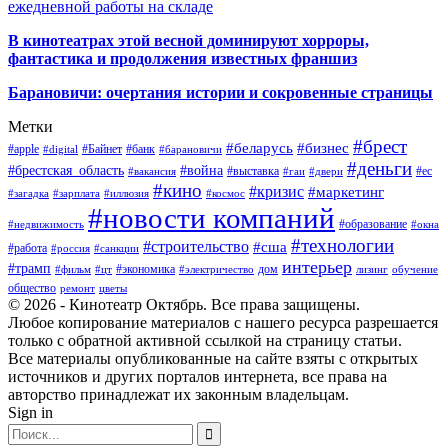
ежедневной работы на складе
В кинотеатрах этой весной доминируют хорроры,
фантастика и продолжения известных франшиз
Барановичи: очертания истории и сокровенные страницы
Метки
#брест
#беларусь
#бизнес
#apple
#Байнет
#банк
#digital
#барановичи
#деньги
#брестская_область
#война
#выставка
#ес
#вакансия
#гаи
#двери
#кино
#кризис
#маркетинг
#загадка
#зарплата
#иллюзия
#космос
#новости компаний
#образование
#недвижимость
#окна
#технологии
#строительство
#сша
#работа
#россия
#санкции
интерьер
#трамп
#экономика
дом
#фильм
#цт
#электричество
лизинг
обучение
общество
ремонт
цветы
© 2026 - Кинотеатр Октябрь. Все права защищены.
Любое копирование материалов с нашего ресурса разрешается
только с обратной активной ссылкой на страницу статьи.
Все материалы опубликованные на сайте взяты с открытых
источников и других порталов интернета, все права на
авторство принадлежат их законным владельцам.
Sign in