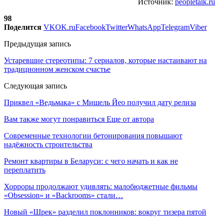
Источник:
peopletalk.ru
98
Поделится
VK
OK.ru
Facebook
Twitter
WhatsApp
Telegram
Viber
Предыдущая запись
Устаревшие стереотипы: 7 сериалов, которые настаивают на
традиционном женском счастье
Следующая запись
Приквел «Ведьмака» с Мишель Йео получил дату релиза
Вам также могут понравиться
Еще от автора
Современные технологии бетонирования повышают
надёжность строительства
Ремонт квартиры в Беларуси: с чего начать и как не
переплатить
Хорроры продолжают удивлять: малобюджетные фильмы
«Obsession» и «Backrooms» стали…
Новый «Шрек» разделил поклонников: вокруг тизера пятой