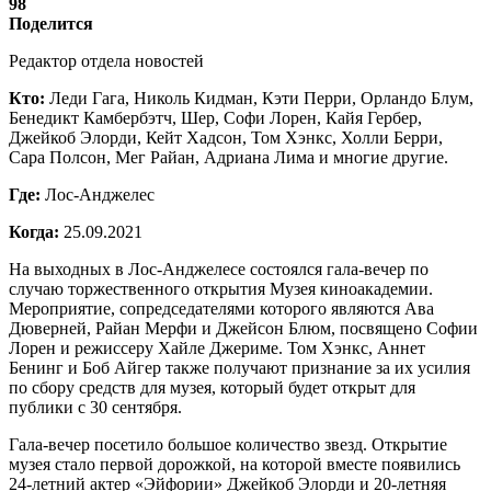
98
Поделится
Редактор отдела новостей
Кто:
Леди Гага, Николь Кидман, Кэти Перри, Орландо Блум,
Бенедикт Камбербэтч, Шер, Софи Лорен, Кайя Гербер,
Джейкоб Элорди, Кейт Хадсон, Том Хэнкс, Холли Берри,
Сара Полсон, Мег Райан, Адриана Лима и многие другие.
Где:
Лос-Анджелес
Когда:
25.09.2021
На выходных в Лос-Анджелесе состоялся гала-вечер по
случаю торжественного открытия Музея киноакадемии.
Мероприятие, сопредседателями которого являются Ава
Дюверней, Райан Мерфи и Джейсон Блюм, посвящено Софии
Лорен и режиссеру Хайле Джериме. Том Хэнкс, Аннет
Бенинг и Боб Айгер также получают признание за их усилия
по сбору средств для музея, который будет открыт для
публики с 30 сентября.
Гала-вечер посетило большое количество звезд. Открытие
музея стало первой дорожкой, на которой вместе появились
24-летний актер «Эйфории» Джейкоб Элорди и 20-летняя