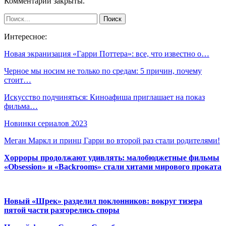
Комментарии закрыты.
Интересное:
Новая экранизация «Гарри Поттера»: все, что известно о…
Черное мы носим не только по средам: 5 причин, почему
стоит…
Искусство подчиняться: Киноафиша приглашает на показ
фильма…
Новинки сериалов 2023
Меган Маркл и принц Гарри во второй раз стали родителями!
Хорроры продолжают удивлять: малобюджетные фильмы
«Obsession» и «Backrooms» стали хитами мирового проката
Новый «Шрек» разделил поклонников: вокруг тизера
пятой части разгорелись споры