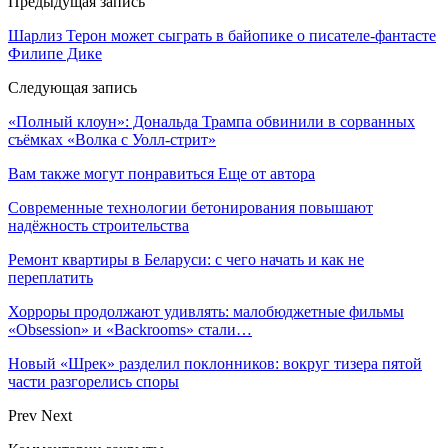
Предыдущая запись
Шарлиз Терон может сыграть в байопике о писателе-фантасте
Филипе Дике
Следующая запись
«Полный клоун»: Дональда Трампа обвинили в сорванных
съёмках «Волка с Уолл-стрит»
Вам также могут понравиться
Еще от автора
Современные технологии бетонирования повышают
надёжность строительства
Ремонт квартиры в Беларуси: с чего начать и как не
переплатить
Хорроры продолжают удивлять: малобюджетные фильмы
«Obsession» и «Backrooms» стали…
Новый «Шрек» разделил поклонников: вокруг тизера пятой
части разгорелись споры
Prev
Next