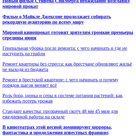
Новый фильм Стивена Спилберга неожиданно возглавил
мировой прокат
Фильм о Майкле Джексоне продолжает собирать
рекордную аудиторию по всему миру
Мировой кинопрокат готовит зрителям громкие премьеры
середины июня
Генеральная уборка после ремонта: с чего начинать и где не
наступить на грабли
Ремонт квартиры без стресса: как брестчане обновляют жильё
не выходя из бюджета
Ремонт в брестской квартире: с чего начинать и почему
порядок шагов меняет всё
Роль бора, цинка и серы в системе питания растений: как
избежать потерь урожая
Стандарт качества: прозрачный скотч 48 мм 45 мкм для
ежедневной работы на складе
В кинотеатрах этой весной доминируют хорроры,
фантастика и продолжения известных франшиз