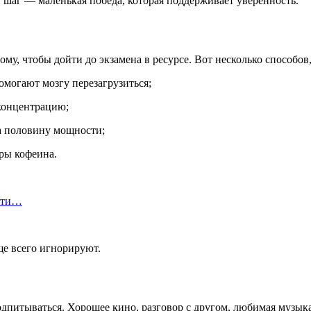
шаг — маленькая победа, которая поддерживает уверенность.
у, чтобы дойти до экзамена в ресурсе. Вот несколько способов,
омогают мозгу перезагрузиться;
концентрацию;
на половину мощности;
ры кофеина.
асти…
е всего игнорируют.
дпитываться. Хорошее кино, разговор с другом, любимая музыка