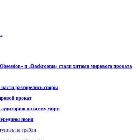
0…
session» и «Backrooms» стали хитами мирового проката
 части разгорелись споры
ировой прокат
 аудиторию по всему миру
середины июня
ступить на грабли