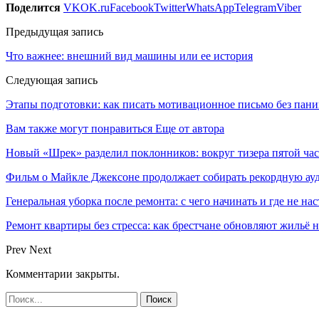
Поделится
VK
OK.ru
Facebook
Twitter
WhatsApp
Telegram
Viber
Предыдущая запись
Что важнее: внешний вид машины или ее история
Следующая запись
Этапы подготовки: как писать мотивационное письмо без пан
Вам также могут понравиться
Еще от автора
Новый «Шрек» разделил поклонников: вокруг тизера пятой час
Фильм о Майкле Джексоне продолжает собирать рекордную ау
Генеральная уборка после ремонта: с чего начинать и где не на
Ремонт квартиры без стресса: как брестчане обновляют жильё 
Prev
Next
Комментарии закрыты.