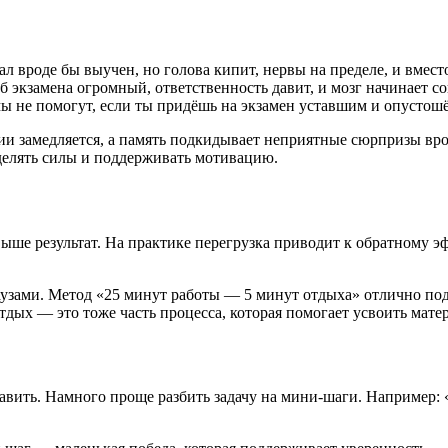
вроде бы выучен, но голова кипит, нервы на пределе, и вместо
аб экзамена огромный, ответственность давит, и мозг начинает с
ы не помогут, если ты придёшь на экзамен уставшим и опустош
ции замедляется, а память подкидывает неприятные сюрпризы вро
еделять силы и поддерживать мотивацию.
ыше результат. На практике перегрузка приводит к обратному э
аузами. Метод «25 минут работы — 5 минут отдыха» отлично под
отдых — это тоже часть процесса, которая помогает усвоить мате
давить. Намного проще разбить задачу на мини-шаги. Например: 