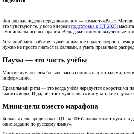
Поделится
Финальные недели перед экзаменом — самые тяжёлые. Материал 
это чувствуют те, у кого впереди
подготовка к ЦТ 2025
: масшт
эмоционального выгорания. Ведь даже отлично выученные тем
Уставший мозг работает хуже: внимание падает, скорость реак
нужно не просто гнаться за баллами, а уметь правильно распр
Паузы — это часть учёбы
Многие думают: чем больше часов сидишь над тетрадями, тем в
информацию.
Правильный ритм — это когда учёба чередуется с короткими п
выпить воды. И да, не стоит чувствовать вину за такие паузы: 
Мини-цели вместо марафона
Большая цель вроде «сдать ЦТ на 90+ баллов» может пугать и 
одно задание по русскому языку».