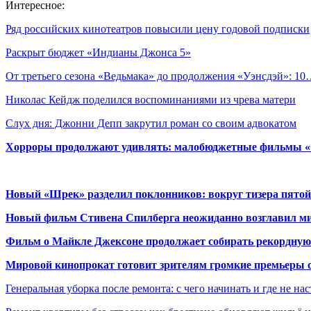
Интересное:
Ряд российских кинотеатров повысили цену годовой подписки
Раскрыт бюджет «Индианы Джонса 5»
От третьего сезона «Ведьмака» до продолжения «Уэнсдэй»: 1
Николас Кейдж поделился воспоминаниями из чрева матери
Слух дня: Джонни Депп закрутил роман со своим адвокатом
Хорроры продолжают удивлять: малобюджетные фильмы «Ob
Новый «Шрек» разделил поклонников: вокруг тизера пятой
Новый фильм Стивена Спилберга неожиданно возглавил м
Фильм о Майкле Джексоне продолжает собирать рекордную
Мировой кинопрокат готовит зрителям громкие премьеры 
Генеральная уборка после ремонта: с чего начинать и где не на