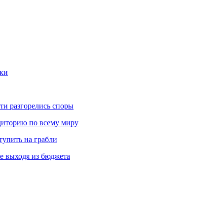
ики
ти разгорелись споры
диторию по всему миру
ступить на грабли
не выходя из бюджета