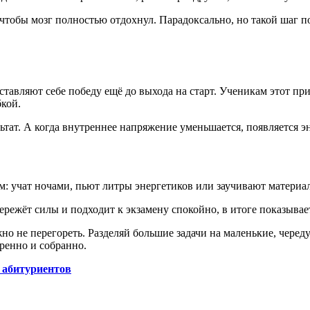
чтобы мозг полностью отдохнул. Парадоксально, но такой шаг по
авляют себе победу ещё до выхода на старт. Ученикам этот приё
бкой.
ьтат. А когда внутреннее напряжение уменьшается, появляется э
: учат ночами, пьют литры энергетиков или заучивают материал 
режёт силы и подходит к экзамену спокойно, в итоге показывает 
 не перегореть. Разделяй большие задачи на маленькие, череду
еренно и собранно.
я абитуриентов