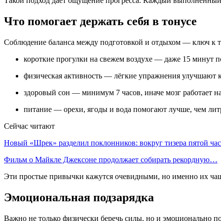
Такой подход даёт ощущение прогресса. Каждый выполненный 
Что помогает держать себя в тонусе
Соблюдение баланса между подготовкой и отдыхом — ключ к том
короткие прогулки на свежем воздухе — даже 15 минут п
физическая активность — лёгкие упражнения улучшают 
здоровый сон — минимум 7 часов, иначе мозг работает 
питание — орехи, ягоды и вода помогают лучше, чем лит
Сейчас читают
Новый «Шрек» разделил поклонников: вокруг тизера пятой ч
Фильм о Майкле Джексоне продолжает собирать рекордную…
Эти простые привычки кажутся очевидными, но именно их чащ
Эмоциональная подзарядка
Важно не только физически беречь силы, но и эмоционально по