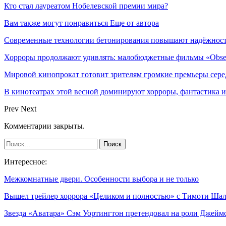
Кто стал лауреатом Нобелевской премии мира?
Вам также могут понравиться
Еще от автора
Современные технологии бетонирования повышают надёжность
Хорроры продолжают удивлять: малобюджетные фильмы «Obses
Мировой кинопрокат готовит зрителям громкие премьеры сер
В кинотеатрах этой весной доминируют хорроры, фантастика
Prev
Next
Комментарии закрыты.
Интересное:
Межкомнатные двери. Особенности выбора и не только
Вышел трейлер хоррора «Целиком и полностью» с Тимоти Ша
Звезда «Аватара» Сэм Уортингтон претендовал на роли Джей