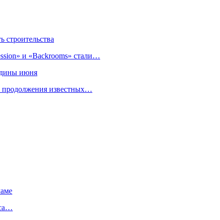
 строительства
sion» и «Backrooms» стали…
едины июня
 и продолжения известных…
ламе
мса…