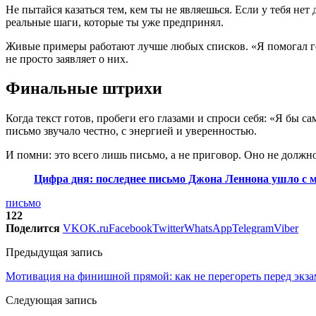
Не пытайся казаться тем, кем ты не являешься. Если у тебя нет
реальные шаги, которые ты уже предпринял.
Живые примеры работают лучше любых списков. «Я помогал гот
не просто заявляет о них.
Финальные штрихи
Когда текст готов, пробеги его глазами и спроси себя: «Я бы с
письмо звучало честно, с энергией и уверенностью.
И помни: это всего лишь письмо, а не приговор. Оно не должно
Цифра дня: последнее письмо Джона Леннона ушло с м
письмо
122
Поделится
VK
OK.ru
Facebook
Twitter
WhatsApp
Telegram
Viber
Предыдущая запись
Мотивация на финишной прямой: как не перегореть перед экз
Следующая запись