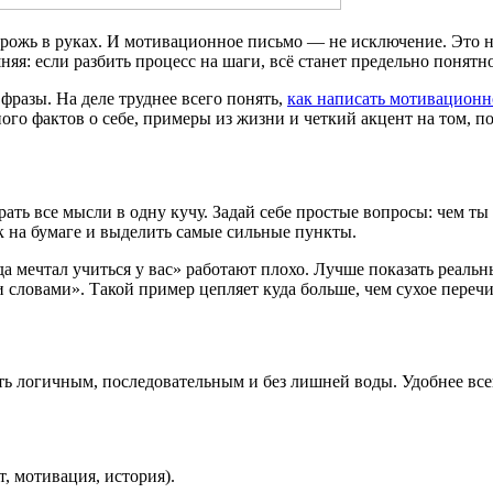
рожь в руках. И мотивационное письмо — не исключение. Это не 
я: если разбить процесс на шаги, всё станет предельно понятно
разы. На деле труднее всего понять,
как написать мотивационн
го фактов о себе, примеры из жизни и четкий акцент на том, по
ать все мысли в одну кучу. Задай себе простые вопросы: чем ты 
 на бумаге и выделить самые сильные пункты.
а мечтал учиться у вас» работают плохо. Лучше показать реальн
 словами». Такой пример цепляет куда больше, чем сухое пере
 логичным, последовательным и без лишней воды. Удобнее всего 
, мотивация, история).