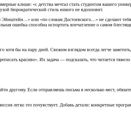
мерные клише: «с детства мечтал стать студентом вашего универс
 сухой бюрократический стиль никого не вдохновит.
 Эйнштейн…» или «по словам Достоевского…» не сделают тебя и
альная ошибка способна испортить впечатление о самом блестящ
о хотя бы на пару дней. Свежим взглядом всегда легче заметить,
реписать красиво». Их задача — подсказать, что читается тяжел
айти другому. Если отправляешь письма в несколько мест, обяза
иссия легко это почувствует. Добавь детали: конкретные програм