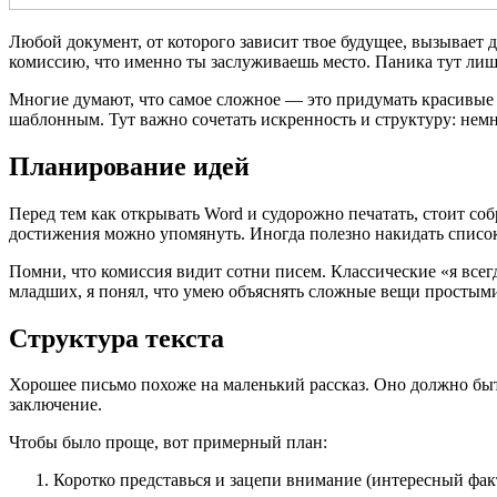
Любой документ, от которого зависит твое будущее, вызывает д
комиссию, что именно ты заслуживаешь место. Паника тут лишня
Многие думают, что самое сложное — это придумать красивые ф
шаблонным. Тут важно сочетать искренность и структуру: немно
Планирование идей
Перед тем как открывать Word и судорожно печатать, стоит собр
достижения можно упомянуть. Иногда полезно накидать список
Помни, что комиссия видит сотни писем. Классические «я всегд
младших, я понял, что умею объяснять сложные вещи простыми
Структура текста
Хорошее письмо похоже на маленький рассказ. Оно должно быть
заключение.
Чтобы было проще, вот примерный план:
Коротко представься и зацепи внимание (интересный факт