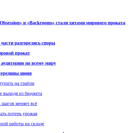
session» и «Backrooms» стали хитами мирового проката
 части разгорелись споры
ировой прокат
 аудиторию по всему миру
середины июня
ступить на грабли
не выходя из бюджета
к шагов меняет всё
жать потерь урожая
вной работы на складе