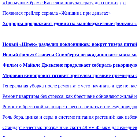
«Три мушкетёра» с Касселем получат сразу два спин-оффа
Появился трейлер сериала «Женщина при деньгах»
Хорроры продолжают удивлять: малобюджетные фильмы «Ob
Новый «Шрек» разделил поклонников: вокруг тизера пятой
Новый фильм Стивена Спилберга неожиданно возглавил м
Фильм о Майкле Джексоне продолжает собирать рекордную
Мировой кинопрокат готовит зрителям громкие премьеры 
Генеральная уборка после ремонта: с чего начинать и где не на
Ремонт квартиры без стресса: как брестчане обновляют жильё 
Ремонт в брестской квартире: с чего начинать и почему порядо
Роль бора, цинка и серы в системе питания растений: как избе
Стандарт качества: прозрачный скотч 48 мм 45 мкм для ежедне