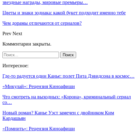
звездные награды, мировые премьеры…
Цветы и знаки зодиака: какой букет подходит именно тебе
Чем дорамы отличаются от сериалов?
Prev
Next
Комментарии закрыты.
Интересное:
Где-то радуется один Канье: полет Пита Дэвидсона в космос…
«Микулай»: Рецензия Киноафиши
Что смотреть на выходных: «Корона», криминальный сериал
со…
Новый роман? Канье Уэст замечен с двойником Ким
Кардашьян
«Помнить»: Рецензия Киноафиши