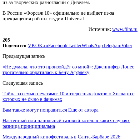
из-за творческих разногласий с Дизелем.
В России «Форсаж 10» официально не выйдет из-за
прекращения работы студии Universal.
Источник:
www.film.ru
205
Поделится
VK
OK.ru
Facebook
Twitter
WhatsApp
Telegram
Viber
Предыдущая запись
«Не думала, что это произойдёт со мной»: Дженнифер Лопес
трогательно обратилась к Бену Аффлеку
Следующая запись
Тайна за семью печатями: 10 интересных фактов о Хогвартсе,
которых не было в фильмах
Вам также могут понравиться
Еще от автора
Настенный или напольный газовый котёл: в каких случаях
разница принципиальна
Международный кинофестиваль в Санта-Барбаре 2026: