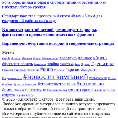
Роль бора, цинка и серы в системе питания растений: как
избежать потерь урожая
Стандарт качества: прозрачный скотч 48 мм 45 мкм для
ежедневной работы на складе
В кинотеатрах этой весной доминируют хорроры,
фантастика и продолжения известных франшиз
Барановичи: очертания истории и сокровенные страницы
Метки
#брест
#беларусь
#бизнес
#apple
#Байнет
#банк
#digital
#барановичи
#деньги
#брестская_область
#война
#выставка
#ес
#вакансия
#гаи
#двери
#кино
#кризис
#маркетинг
#загадка
#зарплата
#иллюзия
#космос
#новости компаний
#образование
#недвижимость
#окна
#технологии
#строительство
#сша
#работа
#россия
#санкции
интерьер
#трамп
#экономика
дом
#фильм
#цт
#электричество
лизинг
обучение
общество
ремонт
цветы
© 2026 - Кинотеатр Октябрь. Все права защищены.
Любое копирование материалов с нашего ресурса разрешается
только с обратной активной ссылкой на страницу статьи.
Все материалы опубликованные на сайте взяты с открытых