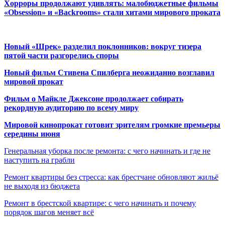
Хорроры продолжают удивлять: малобюджетные фильмы
«Obsession» и «Backrooms» стали хитами мирового проката
Новый «Шрек» разделил поклонников: вокруг тизера
пятой части разгорелись споры
Новый фильм Стивена Спилберга неожиданно возглавил
мировой прокат
Фильм о Майкле Джексоне продолжает собирать
рекордную аудиторию по всему миру
Мировой кинопрокат готовит зрителям громкие премьеры
середины июня
Генеральная уборка после ремонта: с чего начинать и где не
наступить на грабли
Ремонт квартиры без стресса: как брестчане обновляют жильё
не выходя из бюджета
Ремонт в брестской квартире: с чего начинать и почему
порядок шагов меняет всё