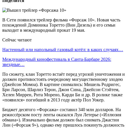
Поделится
В Сети появился трейлер фильма «Форсаж 10». Новая часть
похождений Доминика Торетто (Вин Дизель) и его семьи
выходит в международный прокат 19 мая.
Сейчас читают
Настенный или напольный газовый котёл: в каких случаях…
Международный кинофестиваль в Санта-Барбаре 2026:
звездные…
По сюжету, клан Торетто встаёт перед угрозой уничтожения и
должен противостоять очередному могущественному злодею
(Джейсон Момоа). В картине снимались: Мишель Родригес,
Бри Ларсон, Шарлиз Терон, Джон Сина, Джейсон Стэйтем,
Хелен Миррен, Рита Морено, Карди Би и др. В ролике также
«появился» погибший в 2013 году актёр Пол Уокер.
Бюджет десятого «Форсажа» составил 340 млн долларов. На
режиссёрском посту ленты оказался Луи Летерье («Иллюзия
обмана»). Изначально фильм должен был снимать Джастин
Лин («Форсаж 9»), однако ему пришлось покинуть должность