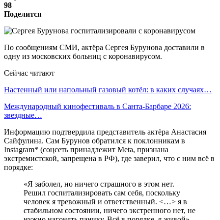
98
Поделится
По сообщениям СМИ, актёра Сергея Бурунова доставили в
одну из московских больниц с коронавирусом.
Сейчас читают
Настенный или напольный газовый котёл: в каких случаях…
Международный кинофестиваль в Санта-Барбаре 2026:
звездные…
Информацию подтвердила представитель актёра Анастасия
Сайфулина. Сам Бурунов обратился к поклонникам в
Instagram* (соцсеть принадлежит Meta, признана
экстремистской, запрещена в РФ), где заверил, что с ним всё в
порядке:
«Я заболел, но ничего страшного в этом нет.
Решил госпитализировать сам себя, поскольку
человек я тревожный и ответственный. <…> я в
стабильном состоянии, ничего экстренного нет, не
нужно нагонять панику. Всё в порядке, я живой».