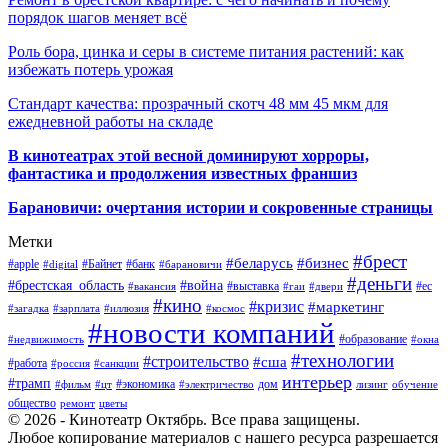
порядок шагов меняет всё
Роль бора, цинка и серы в системе питания растений: как
избежать потерь урожая
Стандарт качества: прозрачный скотч 48 мм 45 мкм для
ежедневной работы на складе
В кинотеатрах этой весной доминируют хорроры,
фантастика и продолжения известных франшиз
Барановичи: очертания истории и сокровенные страницы
Метки
#брест
#беларусь
#бизнес
#apple
#Байнет
#банк
#digital
#барановичи
#деньги
#брестская_область
#война
#выставка
#ес
#вакансия
#гаи
#двери
#кино
#кризис
#маркетинг
#загадка
#зарплата
#иллюзия
#космос
#новости компаний
#образование
#недвижимость
#окна
#технологии
#строительство
#сша
#работа
#россия
#санкции
интерьер
#трамп
#экономика
дом
#фильм
#цт
#электричество
лизинг
обучение
общество
ремонт
цветы
© 2026 - Кинотеатр Октябрь. Все права защищены.
Любое копирование материалов с нашего ресурса разрешается