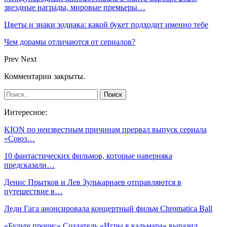
звездные награды, мировые премьеры…
Цветы и знаки зодиака: какой букет подходит именно тебе
Чем дорамы отличаются от сериалов?
Prev
Next
Комментарии закрыты.
Интересное:
KION по неизвестным причинам прервал выпуск сериала
«Союз…
10 фантастических фильмов, которые наверняка
предсказали…
Денис Прытков и Лев Зулькарнаев отправляются в
путешествие в…
Леди Гага анонсировала концертный фильм Chromatica Ball
«Будьте проще:» Создатель «Игры в кальмара» выразил