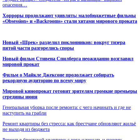
опасения…
Хорроры продолжают удивлять: малобюджетные фильмы
«Obsession» и «Backrooms» стали хитами мирового проката
Новый «Шрек» разделил поклонников: вокруг тизера
пятой части разгорелись споры
Новый фильм Стивена Спилберга неожиданно возглавил
мировой прокат
Фильм о Майкле Джексоне продолжает собирать
рекордную аудиторию по всему миру
Мировой кинопрокат готовит зрителям громкие премьеры
середины июня
Генеральная уборка после ремонта: с чего начинать и где не
наступить на грабли
Ремонт квартиры без стресса: как брестчане обновляют жильё
не выходя из бюджета
Ремонт в брестской квартире: с чего начинать и почему