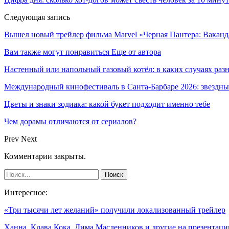
Следующая запись
Вышел новый трейлер фильма Marvel «Черная Пантера: Ваканд
Вам также могут понравиться
Еще от автора
Настенный или напольный газовый котёл: в каких случаях ра
Международный кинофестиваль в Санта-Барбаре 2026: звездн
Цветы и знаки зодиака: какой букет подходит именно тебе
Чем дорамы отличаются от сериалов?
Prev
Next
Комментарии закрыты.
Интересное:
«Три тысячи лет желаний» получили локализованный трейлер
Ханна, Клава Кока, Дима Масленников и другие на презентац