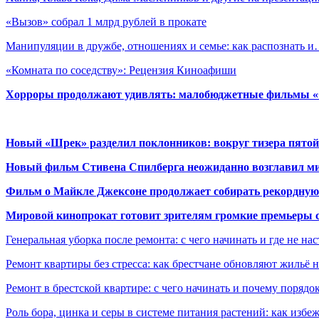
«Вызов» собрал 1 млрд рублей в прокате
Манипуляции в дружбе, отношениях и семье: как распознать 
«Комната по соседству»: Рецензия Киноафиши
Хорроры продолжают удивлять: малобюджетные фильмы «Ob
Новый «Шрек» разделил поклонников: вокруг тизера пятой
Новый фильм Стивена Спилберга неожиданно возглавил м
Фильм о Майкле Джексоне продолжает собирать рекордную
Мировой кинопрокат готовит зрителям громкие премьеры 
Генеральная уборка после ремонта: с чего начинать и где не на
Ремонт квартиры без стресса: как брестчане обновляют жильё 
Ремонт в брестской квартире: с чего начинать и почему порядо
Роль бора, цинка и серы в системе питания растений: как избе