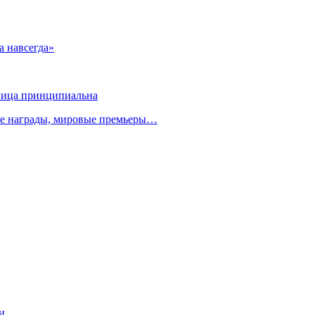
а навсегда»
зница принципиальна
ые награды, мировые премьеры…
ии…