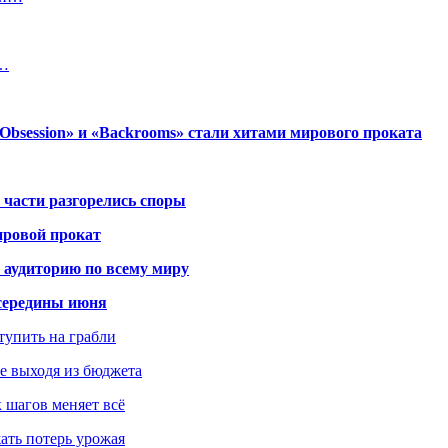
и…
session» и «Backrooms» стали хитами мирового проката
 части разгорелись споры
ировой прокат
 аудиторию по всему миру
середины июня
ступить на грабли
не выходя из бюджета
к шагов меняет всё
жать потерь урожая