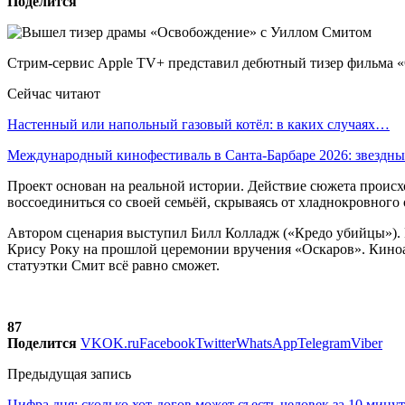
Поделится
Стрим-сервис Apple TV+ представил дебютный тизер фильма «
Сейчас читают
Настенный или напольный газовый котёл: в каких случаях…
Международный кинофестиваль в Санта-Барбаре 2026: звездн
Проект основан на реальной истории. Действие сюжета происх
воссоединиться со своей семьёй, скрываясь от хладнокровного 
Автором сценария выступил Билл Колладж («Кредо убийцы»). 
Крису Року на прошлой церемонии вручения «Оскаров». Киноак
статуэтки Смит всё равно сможет.
87
Поделится
VK
OK.ru
Facebook
Twitter
WhatsApp
Telegram
Viber
Предыдущая запись
Цифра дня: сколько хот-догов может съесть человек за 10 минут