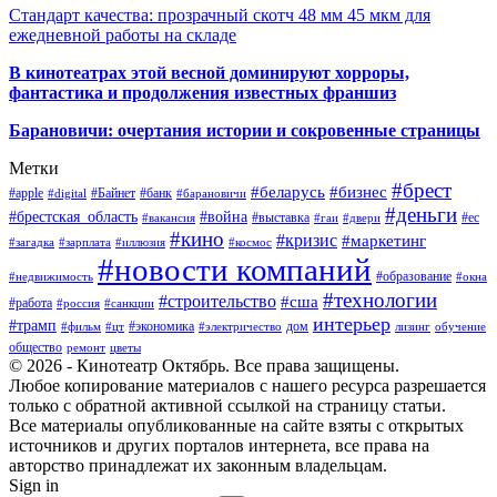
Стандарт качества: прозрачный скотч 48 мм 45 мкм для
ежедневной работы на складе
В кинотеатрах этой весной доминируют хорроры,
фантастика и продолжения известных франшиз
Барановичи: очертания истории и сокровенные страницы
Метки
#брест
#беларусь
#бизнес
#apple
#Байнет
#банк
#digital
#барановичи
#деньги
#брестская_область
#война
#выставка
#ес
#вакансия
#гаи
#двери
#кино
#кризис
#маркетинг
#загадка
#зарплата
#иллюзия
#космос
#новости компаний
#образование
#недвижимость
#окна
#технологии
#строительство
#сша
#работа
#россия
#санкции
интерьер
#трамп
#экономика
дом
#фильм
#цт
#электричество
лизинг
обучение
общество
ремонт
цветы
© 2026 - Кинотеатр Октябрь. Все права защищены.
Любое копирование материалов с нашего ресурса разрешается
только с обратной активной ссылкой на страницу статьи.
Все материалы опубликованные на сайте взяты с открытых
источников и других порталов интернета, все права на
авторство принадлежат их законным владельцам.
Sign in