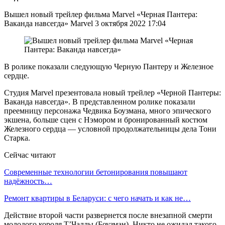
Вышел новый трейлер фильма Marvel «Черная Пантера:
Ваканда навсегда» Marvel 3 октября 2022 17:04
В ролике показали следующую Черную Пантеру и Железное
сердце.
Студия Marvel презентовала новый трейлер «Черной Пантеры:
Ваканда навсегда». В представленном ролике показали
преемницу персонажа Чедвика Боузмана, много эпического
экшена, больше сцен с Нэмором и бронированный костюм
Железного сердца — условной продолжательницы дела Тони
Старка.
Сейчас читают
Современные технологии бетонирования повышают
надёжность…
Ремонт квартиры в Беларуси: с чего начать и как не…
Действие второй части развернется после внезапной смерти
молодого короля Т’Чаллы (Боузман). Никто не ожидал такого