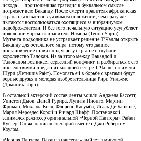
исхода — произошедшая трагедия в буквальном смысле
потрясает всю Ваканду. После смерти правителя африканская
страна оказывается в уязвимом положении, чем сразу же
пытаются воспользоваться охотящиеся за вибраниумом
недоброжелатели. И без того печальную ситуацию усугубляет
появление морского правителя Нэмора (Теноч Уэрта).
Мутанта-подводника не устраивает решение Т’Чаллы открыть
Ваканду для остального мира, потому что данное
постановление ставит под угрозу скрытое в глубине
королевство Талокан. Из-за этого между Вакандой и
Талоканом возникает серьезный конфликт, и разбираться с его
последствиями предстоит младшей сестре Т’Чаллы по имени
Шури (Летишиа Райт). Помогать ей в борьбе с врагами будут
верные друзья и молодая изобретательница Рири Уильямс
(Доминик Торн).
В остальной актерский состав ленты вошли Анджела Бассетт,
Уинстон Дьюк, Данай Гурира, Лупита Нионго, Мартин
Фриман, Михаэла Коэл, Флоренс Касумба, Исаак Де Банколе,
Мария Мерседес Корой и Ричард Шифф. Постановкой
занимался режиссер оригинальной «Черной Пантеры» Райан
Куглер. Он же написал сценарий вместе с Джо Робертом
Коулом.
«Черная Пантера: Ваканда навсегда» выйдет в мировой