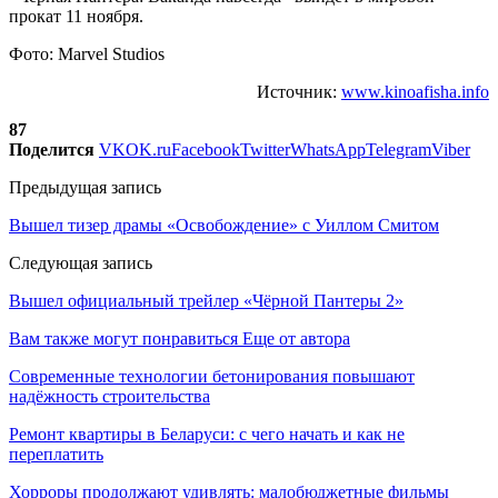
прокат 11 ноября.
Фото: Marvel Studios
Источник:
www.kinoafisha.info
87
Поделится
VK
OK.ru
Facebook
Twitter
WhatsApp
Telegram
Viber
Предыдущая запись
Вышел тизер драмы «Освобождение» с Уиллом Смитом
Следующая запись
Вышел официальный трейлер «Чёрной Пантеры 2»
Вам также могут понравиться
Еще от автора
Современные технологии бетонирования повышают
надёжность строительства
Ремонт квартиры в Беларуси: с чего начать и как не
переплатить
Хорроры продолжают удивлять: малобюджетные фильмы