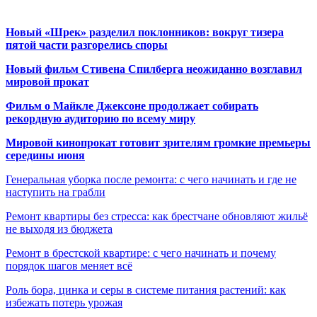
Новый «Шрек» разделил поклонников: вокруг тизера
пятой части разгорелись споры
Новый фильм Стивена Спилберга неожиданно возглавил
мировой прокат
Фильм о Майкле Джексоне продолжает собирать
рекордную аудиторию по всему миру
Мировой кинопрокат готовит зрителям громкие премьеры
середины июня
Генеральная уборка после ремонта: с чего начинать и где не
наступить на грабли
Ремонт квартиры без стресса: как брестчане обновляют жильё
не выходя из бюджета
Ремонт в брестской квартире: с чего начинать и почему
порядок шагов меняет всё
Роль бора, цинка и серы в системе питания растений: как
избежать потерь урожая