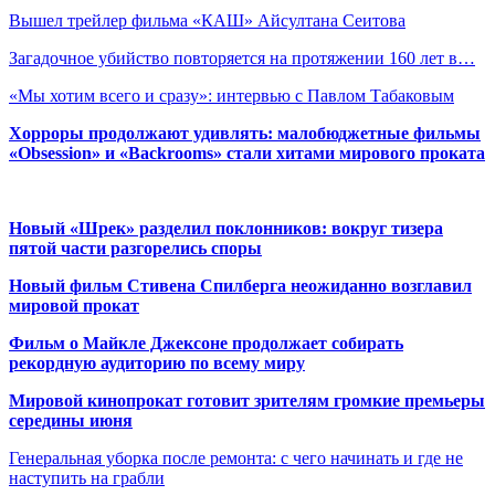
Вышел трейлер фильма «КАШ» Айсултана Сеитова
Загадочное убийство повторяется на протяжении 160 лет в…
«Мы хотим всего и сразу»: интервью с Павлом Табаковым
Хорроры продолжают удивлять: малобюджетные фильмы
«Obsession» и «Backrooms» стали хитами мирового проката
Новый «Шрек» разделил поклонников: вокруг тизера
пятой части разгорелись споры
Новый фильм Стивена Спилберга неожиданно возглавил
мировой прокат
Фильм о Майкле Джексоне продолжает собирать
рекордную аудиторию по всему миру
Мировой кинопрокат готовит зрителям громкие премьеры
середины июня
Генеральная уборка после ремонта: с чего начинать и где не
наступить на грабли