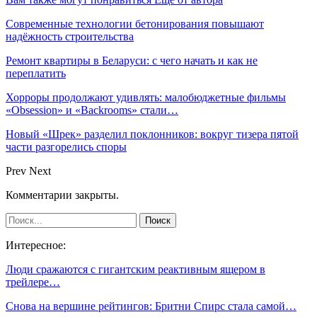
Современные технологии бетонирования повышают
надёжность строительства
Ремонт квартиры в Беларуси: с чего начать и как не
переплатить
Хорроры продолжают удивлять: малобюджетные фильмы
«Obsession» и «Backrooms» стали…
Новый «Шрек» разделил поклонников: вокруг тизера пятой
части разгорелись споры
Prev
Next
Комментарии закрыты.
Интересное:
Люди сражаются с гигантским реактивным ящером в
трейлере…
Снова на вершине рейтингов: Бритни Спирс стала самой…