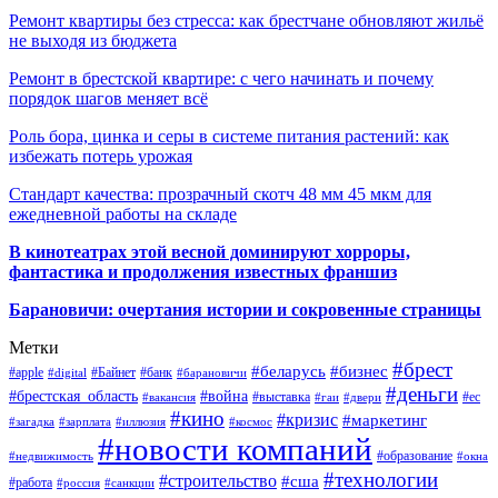
Ремонт квартиры без стресса: как брестчане обновляют жильё
не выходя из бюджета
Ремонт в брестской квартире: с чего начинать и почему
порядок шагов меняет всё
Роль бора, цинка и серы в системе питания растений: как
избежать потерь урожая
Стандарт качества: прозрачный скотч 48 мм 45 мкм для
ежедневной работы на складе
В кинотеатрах этой весной доминируют хорроры,
фантастика и продолжения известных франшиз
Барановичи: очертания истории и сокровенные страницы
Метки
#брест
#беларусь
#бизнес
#apple
#Байнет
#банк
#digital
#барановичи
#деньги
#брестская_область
#война
#выставка
#ес
#вакансия
#гаи
#двери
#кино
#кризис
#маркетинг
#загадка
#зарплата
#иллюзия
#космос
#новости компаний
#образование
#недвижимость
#окна
#технологии
#строительство
#сша
#работа
#россия
#санкции