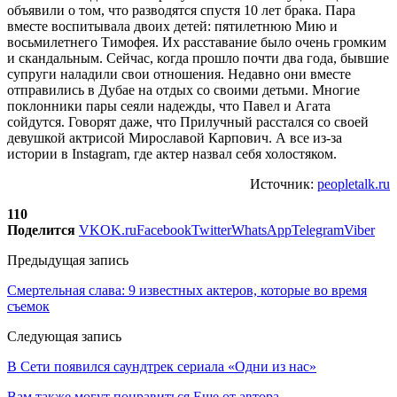
объявили о том, что разводятся спустя 10 лет брака. Пара
вместе воспитывала двоих детей: пятилетнюю Мию и
восьмилетнего Тимофея. Их расставание было очень громким
и скандальным. Сейчас, когда прошло почти два года, бывшие
супруги наладили свои отношения. Недавно они вместе
отправились в Дубае на отдых со своими детьми. Многие
поклонники пары сеяли надежды, что Павел и Агата
сойдутся. Говорят даже, что Прилучный расстался со своей
девушкой актрисой Мирославой Карпович. А все из-за
истории в Instagram, где актер назвал себя холостяком.
Источник:
peopletalk.ru
110
Поделится
VK
OK.ru
Facebook
Twitter
WhatsApp
Telegram
Viber
Предыдущая запись
Смертельная слава: 9 известных актеров, которые во время
съемок
Следующая запись
В Сети появился саундтрек сериала «Одни из нас»
Вам также могут понравиться
Еще от автора