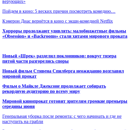
верующих»
Пойдем в кино: 5 веских причин посмотреть комедию…
Кэмерон Диас вернётся в кино с экшн-комедией Netflix
Хорроры продолжают удивлять: малобюджетные фильмы
«Obsession» и «Backrooms» стали хитами мирового проката
Новый «Шрек» разделил поклонников: вокруг тизера
пятой части разгорелись споры
Новый фильм Стивена Спилберга неожиданно возглавил
мировой прокат
Фильм о Майкле Джексоне продолжает собирать
рекордную аудиторию по всему миру
Мировой кинопрокат готовит зрителям громкие премьеры
середины июня
Генеральная уборка после ремонта: с чего начинать и где не
наступить на грабли