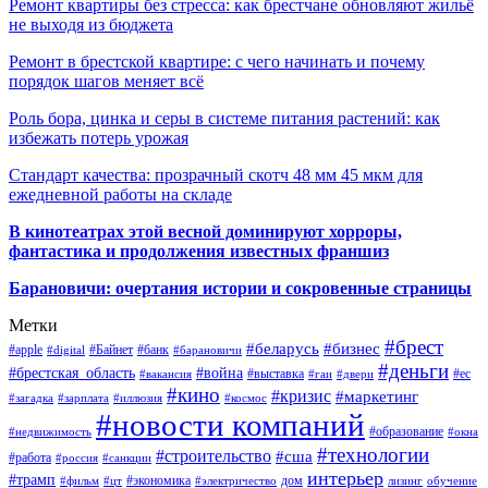
Ремонт квартиры без стресса: как брестчане обновляют жильё
не выходя из бюджета
Ремонт в брестской квартире: с чего начинать и почему
порядок шагов меняет всё
Роль бора, цинка и серы в системе питания растений: как
избежать потерь урожая
Стандарт качества: прозрачный скотч 48 мм 45 мкм для
ежедневной работы на складе
В кинотеатрах этой весной доминируют хорроры,
фантастика и продолжения известных франшиз
Барановичи: очертания истории и сокровенные страницы
Метки
#брест
#беларусь
#бизнес
#apple
#Байнет
#банк
#digital
#барановичи
#деньги
#брестская_область
#война
#выставка
#ес
#вакансия
#гаи
#двери
#кино
#кризис
#маркетинг
#загадка
#зарплата
#иллюзия
#космос
#новости компаний
#образование
#недвижимость
#окна
#технологии
#строительство
#сша
#работа
#россия
#санкции
интерьер
#трамп
#экономика
дом
#фильм
#цт
#электричество
лизинг
обучение