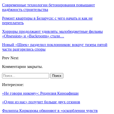
Современные технологии бетонирования повышают
надёжность строительства
Ремонт квартиры в Беларуси: с чего начать и как не
переплатить
Хорроры продолжают удивлять: малобюджетные фильмы
«Obsession» и «Backrooms» стали…
Новый «Шрек» разделил поклонников: вокруг тизера пятой
части разгорелись споры
Prev
Next
Комментарии закрыты.
Интересное:
«Не говори никому»: Рецензия Киноафиши
«Одни из нас» получит больше двух сезонов
Филиппа Киркорова обвиняют в «оскорблении чувств