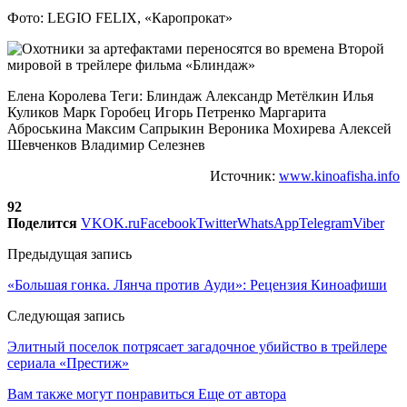
Фото: LEGIO FELIX, «Каропрокат»
Елена Королева Теги: Блиндаж Александр Метёлкин Илья
Куликов Марк Горобец Игорь Петренко Маргарита
Аброськина Максим Сапрыкин Вероника Мохирева Алексей
Шевченков Владимир Селезнев
Источник:
www.kinoafisha.info
92
Поделится
VK
OK.ru
Facebook
Twitter
WhatsApp
Telegram
Viber
Предыдущая запись
«Большая гонка. Лянча против Ауди»: Рецензия Киноафиши
Следующая запись
Элитный поселок потрясает загадочное убийство в трейлере
сериала «Престиж»
Вам также могут понравиться
Еще от автора