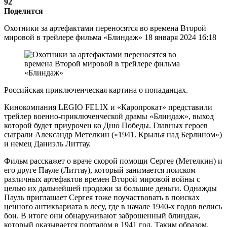
92
Поделится
Охотники за артефактами переносятся во времена Второй
мировой в трейлере фильма «Блиндаж» 18 января 2024 16:18
Российская приключенческая картина о попаданцах.
Кинокомпания LEGIO FELIX и «Каропрокат» представили
трейлер военно-приключенческой драмы «Блиндаж», выход
которой будет приурочен ко Дню Победы. Главных героев
сыграли Александр Метелкин («1941. Крылья над Берлином»)
и немец Даниэль Литтау.
Фильм расскажет о враче скорой помощи Сергее (Метелкин) и
его друге Пауле (Литтау), который занимается поиском
различных артефактов времен Второй мировой войны с
целью их дальнейшей продажи за большие деньги. Однажды
Пауль приглашает Сергея тоже поучаствовать в поисках
ценного антиквариата в лесу, где в начале 1940-х годов велись
бои. В итоге они обнаруживают заброшенный блиндаж,
который оказывается порталом в 1941 год. Таким образом,