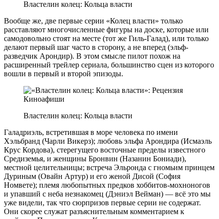
Властелин колец: Кольца власти
Вообще же, две первые серии «Колец власти» только
расставляют многочисленные фигуры на доске, которые или
самодовольно стоят на месте (тот же Гиль-Галад), или только
делают первый шаг часто в сторону, а не вперед (эльф-
разведчик Арондир). В этом смысле пилот похож на
расширенный трейлер сериала, большинство сцен из которого
вошли в первый и второй эпизоды.
Властелин колец: Кольца власти
Галадриэль, встретившая в море человека по имени
Хэльбранд (Чарли Викерз); любовь эльфа Арондира (Исмаэль
Крус Кордова), стерегущего восточные пределы известного
Средиземья, и женщины Бронвин (Назанин Бониади),
местной целительницы; встреча Эльронда с гномьим принцем
Дуриным (Овайн Артур) и его женой Дисой (София
Номвете); племя любопытных предков хоббитов-мохноногов
и упавший с неба незнакомец (Дэниэл Вейман) — всё это мы
уже видели, так что сюрпризов первые серии не содержат.
Они скорее служат разъяснительным комментарием к