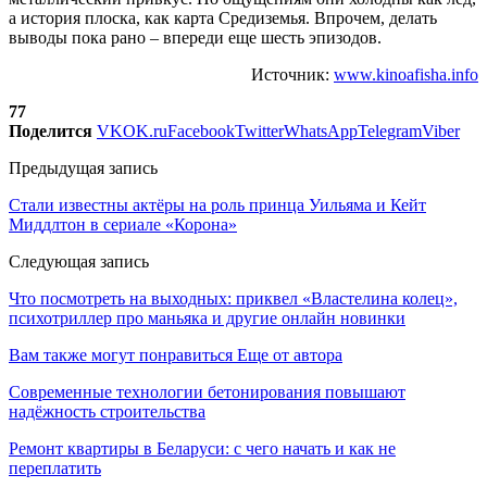
а история плоска, как карта Средиземья. Впрочем, делать
выводы пока рано – впереди еще шесть эпизодов.
Источник:
www.kinoafisha.info
77
Поделится
VK
OK.ru
Facebook
Twitter
WhatsApp
Telegram
Viber
Предыдущая запись
Стали известны актёры на роль принца Уильяма и Кейт
Миддлтон в сериале «Корона»
Следующая запись
Что посмотреть на выходных: приквел «Властелина колец»,
психотриллер про маньяка и другие онлайн новинки
Вам также могут понравиться
Еще от автора
Современные технологии бетонирования повышают
надёжность строительства
Ремонт квартиры в Беларуси: с чего начать и как не
переплатить