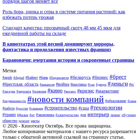
порядок шагов меняет всё
Роль бора, цинка и серы в системе питания растений: как
избежать потерь урожая
Стандарт качества: прозрачный скотч 48 мм 45 мкм для
ежедневной работы на складе
В кинотеатрах этой весной доминируют хорроры,
фантастика и продолжения известных франшиз
Барановичи: очертания истории и сокровенные страницы
Метки
#брест
#беларусь
#бизнес
#apple
#Байнет
#банк
#digital
#барановичи
#деньги
#брестская_область
#война
#выставка
#ес
#вакансия
#гаи
#двери
#кино
#кризис
#маркетинг
#загадка
#зарплата
#иллюзия
#космос
#новости компаний
#образование
#недвижимость
#окна
#технологии
#строительство
#сша
#работа
#россия
#санкции
интерьер
#трамп
#экономика
дом
#фильм
#цт
#электричество
лизинг
обучение
общество
ремонт
цветы
© 2026 - Кинотеатр Октябрь. Все права защищены.
Любое копирование материалов с нашего ресурса разрешается
только с обратной активной ссылкой на страницу статьи.