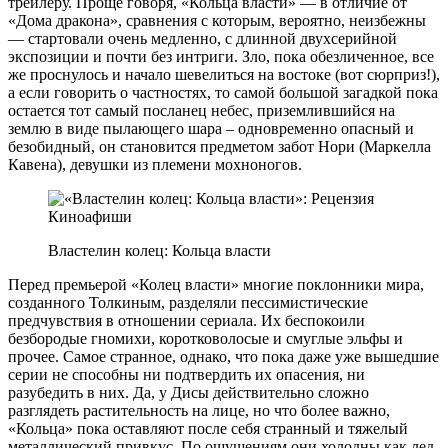
трейлеру. Проще говоря, «Кольца власти» — в отличие от
«Дома дракона», сравнения с которым, вероятно, неизбежны
— стартовали очень медленно, с длинной двухсерийной
экспозиции и почти без интриги. Зло, пока обезличенное, все
же проснулось и начало шевелиться на востоке (вот сюрприз!),
а если говорить о частностях, то самой большой загадкой пока
остается тот самый посланец небес, приземлившийся на
землю в виде пылающего шара – одновременно опасный и
безобидный, он становится предметом забот Нори (Маркелла
Кавена), девушки из племени мохноногов.
Властелин колец: Кольца власти
Перед премьерой «Колец власти» многие поклонники мира,
созданного Толкиным, разделяли пессимистические
предчувствия в отношении сериала. Их беспокоили
безбородые гномихи, коротковолосые и смуглые эльфы и
прочее. Самое странное, однако, что пока даже уже вышедшие
серии не способны ни подтвердить их опасения, ни
разубедить в них. Да, у Дисы действительно сложно
разглядеть растительность на лице, но что более важно,
«Кольца» пока оставляют после себя странный и тяжелый
металлический привкус. По ощущениям они холодны как лед,