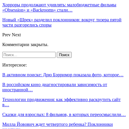
Хорроры продолжают удивлять: малобюджетные фильмы
«Obsession» и «Backrooms» стали…
Новый «Шрек» разделил поклонников: вокруг тизера пятой
части разгорелись споры
Prev
Next
Комментарии закрыты.
Интересное:
В активном поиске: Дрю Бэрримор показала фото, которое…
В российском кино диагностировали зависимость от
иностранной…
Технологии продвижения: как эффективно раскрутить сайт
в…
Сказки для взрослых: 8 фильмов, в которых переосмыслили…
Милла Йовович ждет четвертого ребенка? Поклонники