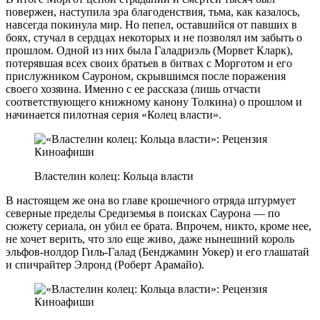
повержен, наступила эра благоденствия, тьма, как казалось,
навсегда покинула мир. Но пепел, оставшийся от павших в
боях, стучал в сердцах некоторых и не позволял им забыть о
прошлом. Одной из них была Галадриэль (Морвет Кларк),
потерявшая всех своих братьев в битвах с Морготом и его
прислужником Сауроном, скрывшимся после поражения
своего хозяина. Именно с ее рассказа (лишь отчасти
соответствующего книжному канону Толкина) о прошлом и
начинается пилотная серия «Колец власти».
Властелин колец: Кольца власти
В настоящем же она во главе крошечного отряда штурмует
северные пределы Средиземья в поисках Саурона — по
сюжету сериала, он убил ее брата. Впрочем, никто, кроме нее,
не хочет верить, что зло еще живо, даже нынешний король
эльфов-нолдор Гиль-Галад (Бенджамин Уокер) и его глашатай
и спичрайтер Элронд (Роберт Арамайо).