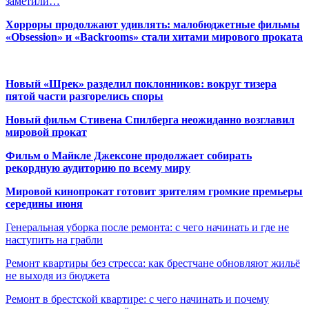
заметили…
Хорроры продолжают удивлять: малобюджетные фильмы
«Obsession» и «Backrooms» стали хитами мирового проката
Новый «Шрек» разделил поклонников: вокруг тизера
пятой части разгорелись споры
Новый фильм Стивена Спилберга неожиданно возглавил
мировой прокат
Фильм о Майкле Джексоне продолжает собирать
рекордную аудиторию по всему миру
Мировой кинопрокат готовит зрителям громкие премьеры
середины июня
Генеральная уборка после ремонта: с чего начинать и где не
наступить на грабли
Ремонт квартиры без стресса: как брестчане обновляют жильё
не выходя из бюджета
Ремонт в брестской квартире: с чего начинать и почему