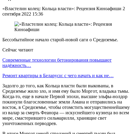
«Властелин колец: Кольца власти»: Рецензия Киноафиши 2
сентября 2022 15:36
Бессобытийное начало старой-новой саги о Средиземье.
Сейчас читают
Современные технологии бетонирования повышают
надёжность…
Ремонт квартиры в Беларуси: с чего начать и как не…
Задолго до того, как Кольца власти были выкованы, в
Средиземье жило зло, и имя ему было Моргот, владыка тьмы.
Когда-то, еще в начале Первой эпохи, высшие эльфы-нолдор
покинули благословенные земли Амана и отправились на
восток, в Средиземье, чтобы отомстить могущественнейшему
из валар за смерть Феанора — искуснейшего кузнеца во всем
мире, смастерившего сильмарилли, хранящие свет
уничтоженных перводрев.
В итоге Моргот ценой страданий и смертей тысяч был