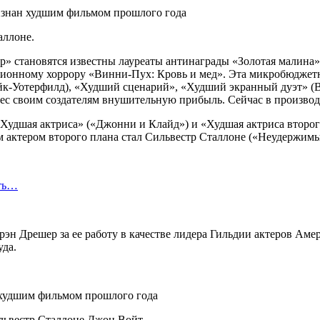
аллоне.
 становятся известны лауреаты антинаграды «Золотая малина», 
ионному хоррору «Винни-Пух: Кровь и мед». Эта микробюджетна
к-Уотерфилд), «Худший сценарий», «Худший экранный дуэт» (В
нес своим создателям внушительную прибыль. Сейчас в производ
«Худшая актриса» («Джонни и Клайд») и «Худшая актриса второ
м актером второго плана стал Сильвестр Сталлоне («Неудержимы
сть…
эн Дрешер за ее работу в качестве лидера Гильдии актеров Амер
уда.
львестр Сталлоне Джон Войт