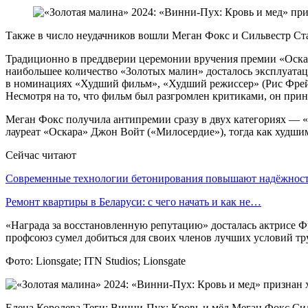
Также в число неудачников вошли Меган Фокс и Сильвестр Ст
Традиционно в преддверии церемонии вручения премии «Оскар»
наибольшее количество «Золотых малин» досталось эксплуатац
в номинациях «Худший фильм», «Худший режиссер» (Рис Фрей
Несмотря на то, что фильм был разгромлен критиками, он при
Меган Фокс получила антипремии сразу в двух категориях — 
лауреат «Оскара» Джон Войт («Милосердие»), тогда как худши
Сейчас читают
Современные технологии бетонирования повышают надёжно
Ремонт квартиры в Беларуси: с чего начать и как не…
«Награда за восстановленную репутацию» досталась актрисе Фр
профсоюз сумел добиться для своих членов лучших условий тр
Фото: Lionsgate; ITN Studios; Lionsgate
Елена Королева Теги: Винни-Пух: Кровь и мёд Меган Фокс Си