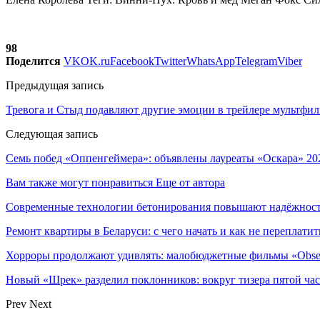
98
Поделится
VK
OK.ru
Facebook
Twitter
WhatsApp
Telegram
Viber
Предыдущая запись
Тревога и Стыд подавляют другие эмоции в трейлере мультфил
Следующая запись
Семь побед «Оппенгеймера»: объявлены лауреаты «Оскара» 20
Вам также могут понравиться
Еще от автора
Современные технологии бетонирования повышают надёжность
Ремонт квартиры в Беларуси: с чего начать и как не переплатит
Хорроры продолжают удивлять: малобюджетные фильмы «Obses
Новый «Шрек» разделил поклонников: вокруг тизера пятой час
Prev
Next