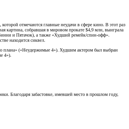
которой отмечаются главные неудачи в сфере кино. В этот раз
я картина, собравшая в мировом прокате $4,9 млн, выиграла
инни и Пятачок), а также «Худший ремейк/спин-офф».
стве находится сиквел.
го плана» («Неудержимые 4»). Худшим актером был выбран
е 4»).
ики. Благодаря забастовке, имевшей место в прошлом году,