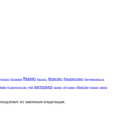
#кино
#кризис
#маркетинг
арплата
#иллюзия
#космос
#недвижимость
интерьер
омика
дом
общество
#электричество
лизинг
обучение
ремонт
цветы
ринадлежат их законным владельцам.