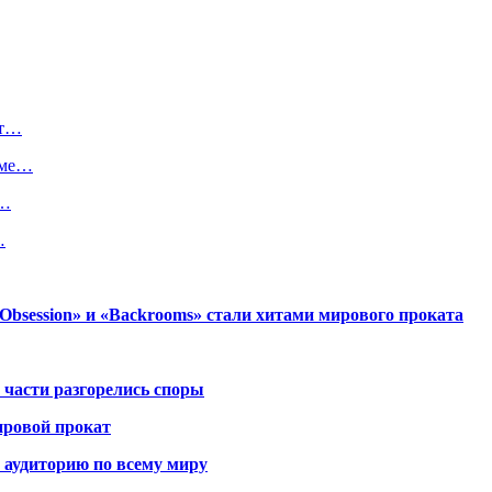
ут…
ьме…
р…
…
session» и «Backrooms» стали хитами мирового проката
 части разгорелись споры
ировой прокат
 аудиторию по всему миру