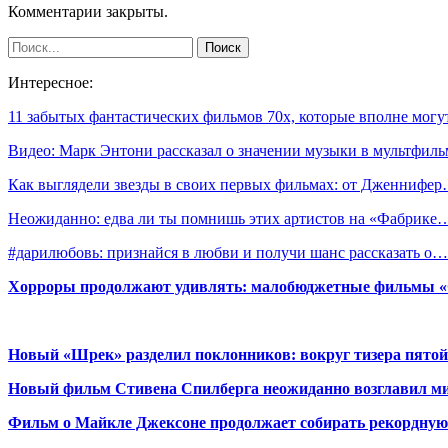
Комментарии закрыты.
Интересное:
11 забытых фантастических фильмов 70х, которые вполне мог
Видео: Марк Энтони рассказал о значении музыки в мультфил
Как выглядели звезды в своих первых фильмах: от Дженнифе
Неожиданно: едва ли ты помнишь этих артистов на «Фабрике
#дарилюбовь: признайся в любви и получи шанс рассказать о…
Хорроры продолжают удивлять: малобюджетные фильмы «Ob
Новый «Шрек» разделил поклонников: вокруг тизера пятой
Новый фильм Стивена Спилберга неожиданно возглавил м
Фильм о Майкле Джексоне продолжает собирать рекордную