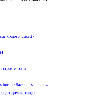
ьма «Головоломка 2»
24
 строительства
ь
sion» и «Backrooms» стали…
ти разгорелись споры