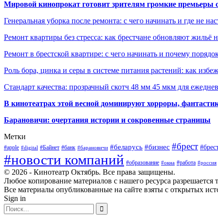
Мировой кинопрокат готовит зрителям громкие премьеры 
Генеральная уборка после ремонта: с чего начинать и где не на
Ремонт квартиры без стресса: как брестчане обновляют жильё 
Ремонт в брестской квартире: с чего начинать и почему порядо
Роль бора, цинка и серы в системе питания растений: как избе
Стандарт качества: прозрачный скотч 48 мм 45 мкм для ежедне
В кинотеатрах этой весной доминируют хорроры, фантасти
Барановичи: очертания истории и сокровенные страницы
Метки
#брест
#беларусь
#бизнес
#брес
#apple
#Байнет
#банк
#digital
#барановичи
#новости компаний
#образование
#работа
#окна
#россия
© 2026 - Кинотеатр Октябрь. Все права защищены.
Любое копирование материалов с нашего ресурса разрешается т
Все материалы опубликованные на сайте взяты с открытых исто
Sign in