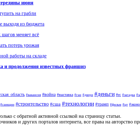
середины июня
ступить на грабли
не выходя из бюджета
к шагов меняет всё
жать потерь урожая
вной работы на складе
ка и продолжения известных франшиз
#деньги
тская_область
#война
#выставка
#ес
#вакансия
#гаи
#двери
#загадка
#з
#технологии
#строительство
#сша
#трамп
#экон
#санкции
#фильм
#цт
олько с обратной активной ссылкой на страницу статьи.
чников и других порталов интернета, все права на авторство п