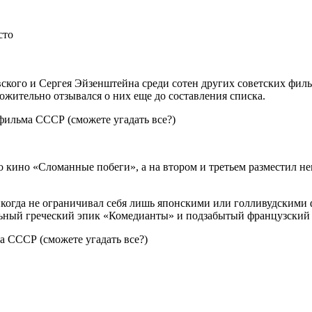
сто
кого и Сергея Эйзенштейна среди сотен других советских филь
ложительно отзывался о них еще до составления списка.
го кино «Сломанные побеги», а на втором и третьем разместил 
икогда не ограничивал себя лишь японскими или голливудскими
ьный греческий эпик «Комедианты» и подзабытый французский 