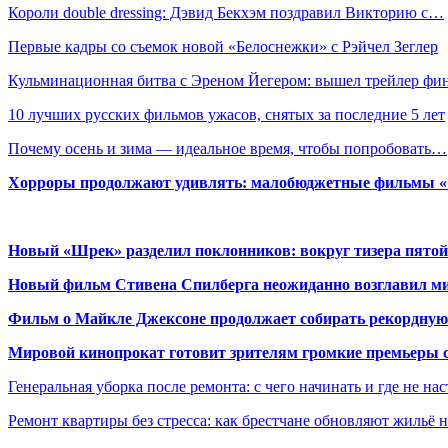
Короли double dressing: Дэвид Бекхэм поздравил Викторию с…
Первые кадры со съемок новой «Белоснежки» с Рэйчел Зеглер
Кульминационная битва с Эреном Йегером: вышел трейлер ф
10 лучших русских фильмов ужасов, снятых за последние 5 лет
Почему осень и зима — идеальное время, чтобы попробовать…
Хорроры продолжают удивлять: малобюджетные фильмы «Ob
Новый «Шрек» разделил поклонников: вокруг тизера пятой
Новый фильм Стивена Спилберга неожиданно возглавил м
Фильм о Майкле Джексоне продолжает собирать рекордную
Мировой кинопрокат готовит зрителям громкие премьеры 
Генеральная уборка после ремонта: с чего начинать и где не на
Ремонт квартиры без стресса: как брестчане обновляют жильё 