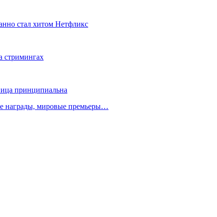
данно стал хитом Нетфликс
на стримингах
зница принципиальна
ые награды, мировые премьеры…