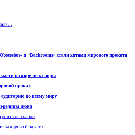
инала…
session» и «Backrooms» стали хитами мирового проката
 части разгорелись споры
ировой прокат
 аудиторию по всему миру
середины июня
ступить на грабли
не выходя из бюджета