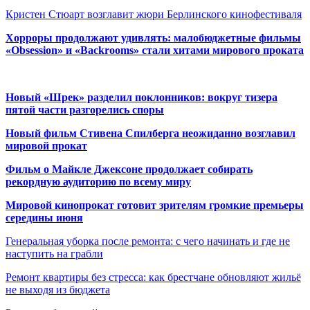
Кристен Стюарт возглавит жюри Берлинского кинофестиваля
Хорроры продолжают удивлять: малобюджетные фильмы
«Obsession» и «Backrooms» стали хитами мирового проката
Новый «Шрек» разделил поклонников: вокруг тизера
пятой части разгорелись споры
Новый фильм Стивена Спилберга неожиданно возглавил
мировой прокат
Фильм о Майкле Джексоне продолжает собирать
рекордную аудиторию по всему миру
Мировой кинопрокат готовит зрителям громкие премьеры
середины июня
Генеральная уборка после ремонта: с чего начинать и где не
наступить на грабли
Ремонт квартиры без стресса: как брестчане обновляют жильё
не выходя из бюджета