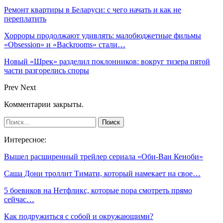
Ремонт квартиры в Беларуси: с чего начать и как не
переплатить
Хорроры продолжают удивлять: малобюджетные фильмы
«Obsession» и «Backrooms» стали…
Новый «Шрек» разделил поклонников: вокруг тизера пятой
части разгорелись споры
Prev
Next
Комментарии закрыты.
Интересное:
Вышел расширенный трейлер сериала «Оби-Ван Кеноби»
Саша Дони троллит Тимати, который намекает на свое…
5 боевиков на Нетфликс, которые пора смотреть прямо
сейчас…
Как подружиться с собой и окружающими?