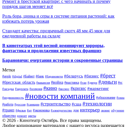
Ремонт в брестской квартире: с чего начинать и почему
порядок шагов меняет всё
Роль бора, цинка и серы в системе питания растений: как
избежать потерь урожая
Стандарт качества: прозрачный скотч 48 мм 45 мкм для
ежедневной работы на складе
В кинотеатрах этой весной доминируют хорроры,
фантастика и продолжения известных франшиз
Барановичи: очертания истории и сокровенные страницы
Метки
#брест
#беларусь
#бизнес
#apple
#Байнет
#банк
#digital
#барановичи
#деньги
#брестская_область
#война
#выставка
#ес
#вакансия
#гаи
#двери
#кино
#кризис
#маркетинг
#загадка
#зарплата
#иллюзия
#космос
#новости компаний
#образование
#недвижимость
#окна
#технологии
#строительство
#сша
#работа
#россия
#санкции
интерьер
#трамп
#экономика
дом
#фильм
#цт
#электричество
лизинг
обучение
общество
ремонт
цветы
© 2026 - Кинотеатр Октябрь. Все права защищены.
Любое копирование материалов с нашего ресурса разрешается