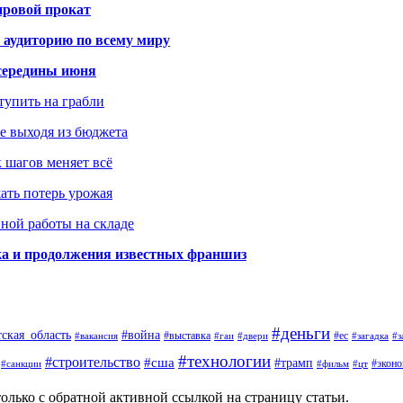
ировой прокат
 аудиторию по всему миру
середины июня
ступить на грабли
не выходя из бюджета
к шагов меняет всё
жать потерь урожая
вной работы на складе
ка и продолжения известных франшиз
#деньги
тская_область
#война
#выставка
#ес
#вакансия
#гаи
#двери
#загадка
#з
#технологии
#строительство
#сша
#трамп
#экон
#санкции
#фильм
#цт
олько с обратной активной ссылкой на страницу статьи.