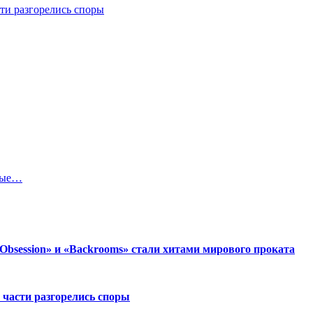
ти разгорелись споры
рвые…
session» и «Backrooms» стали хитами мирового проката
 части разгорелись споры