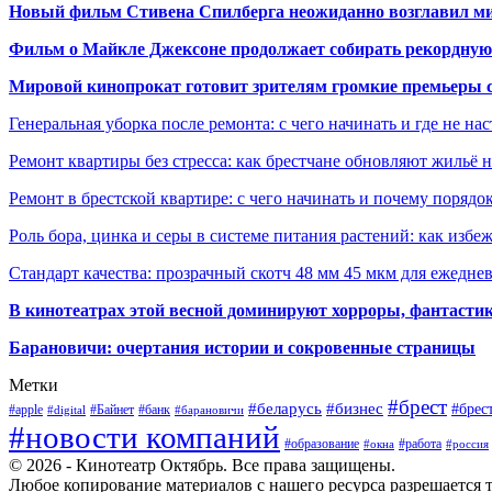
Новый фильм Стивена Спилберга неожиданно возглавил м
Фильм о Майкле Джексоне продолжает собирать рекордную
Мировой кинопрокат готовит зрителям громкие премьеры 
Генеральная уборка после ремонта: с чего начинать и где не на
Ремонт квартиры без стресса: как брестчане обновляют жильё 
Ремонт в брестской квартире: с чего начинать и почему порядо
Роль бора, цинка и серы в системе питания растений: как избе
Стандарт качества: прозрачный скотч 48 мм 45 мкм для ежедне
В кинотеатрах этой весной доминируют хорроры, фантасти
Барановичи: очертания истории и сокровенные страницы
Метки
#брест
#беларусь
#бизнес
#брес
#apple
#Байнет
#банк
#digital
#барановичи
#новости компаний
#образование
#работа
#окна
#россия
© 2026 - Кинотеатр Октябрь. Все права защищены.
Любое копирование материалов с нашего ресурса разрешается т