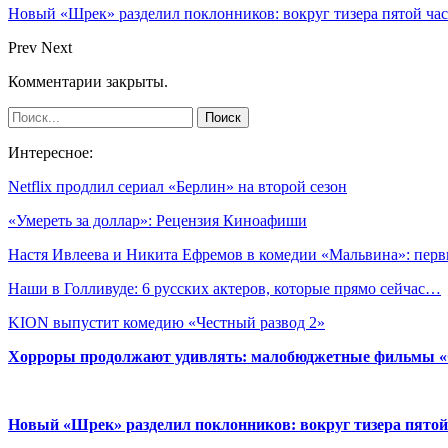
Новый «Шрек» разделил поклонников: вокруг тизера пятой час
Prev
Next
Комментарии закрыты.
Интересное:
Netflix продлил сериал «Берлин» на второй сезон
«Умереть за доллар»: Рецензия Киноафиши
Настя Ивлеева и Никита Ефремов в комедии «Мальвина»: пе
Наши в Голливуде: 6 русских актеров, которые прямо сейчас…
KION выпустит комедию «Честный развод 2»
Хорроры продолжают удивлять: малобюджетные фильмы «Ob
Новый «Шрек» разделил поклонников: вокруг тизера пятой