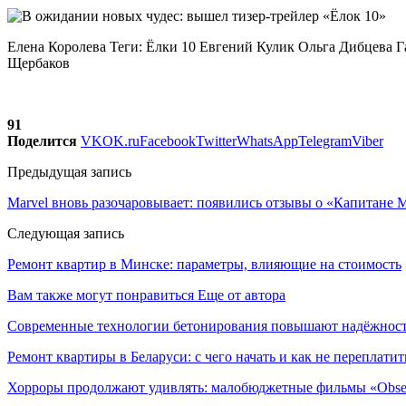
Елена Королева Теги: Ёлки 10 Евгений Кулик Ольга Дибцева
Щербаков
91
Поделится
VK
OK.ru
Facebook
Twitter
WhatsApp
Telegram
Viber
Предыдущая запись
Marvel вновь разочаровывает: появились отзывы о «Капитане 
Следующая запись
Ремонт квартир в Минске: параметры, влияющие на стоимость
Вам также могут понравиться
Еще от автора
Современные технологии бетонирования повышают надёжность
Ремонт квартиры в Беларуси: с чего начать и как не переплатит
Хорроры продолжают удивлять: малобюджетные фильмы «Obses