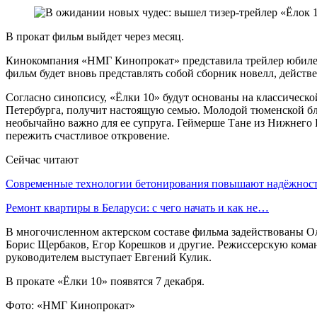
В прокат фильм выйдет через месяц.
Кинокомпания «НМГ Кинопрокат» представила трейлер юбилейн
фильм будет вновь представлять собой сборник новелл, действе
Согласно синопсису, «Ёлки 10» будут основаны на классическо
Петербурга, получит настоящую семью. Молодой тюменской блог
необычайно важно для ее супруга. Геймерше Тане из Нижнего 
пережить счастливое откровение.
Сейчас читают
Современные технологии бетонирования повышают надёжно
Ремонт квартиры в Беларуси: с чего начать и как не…
В многочисленном актерском составе фильма задействованы О
Борис Щербаков, Егор Корешков и другие. Режиссерскую ком
руководителем выступает Евгений Кулик.
В прокате «Ёлки 10» появятся 7 декабря.
Фото: «НМГ Кинопрокат»