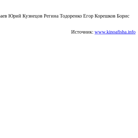
аев Юрий Кузнецов Регина Тодоренко Егор Корешков Борис
Источник:
www.kinoafisha.info