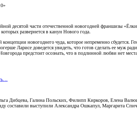
ой десятой части отечественной новогодней франшизы «Ёлки».
 которых развернется в канун Нового года.
й концепции новогоднего чуда, которое непременно сбудется. Г
ерше Ларисе доведется увидеть, что готов сделать ее муж ради 
Новгорода предстоит осознать, что в подлинной любви нет мест
сть…
льга Дибцева, Галина Польских, Филипп Киркоров, Елена Валюш
анду составили выступили Александра Ошкапул, Маргарита Спи