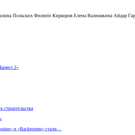
 Галина Польских Филипп Киркоров Елена Валюшкина Айдар Гар
Марвел 2»
 строительства
ь
sion» и «Backrooms» стали…