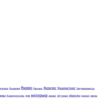
#кино
#кризис
#маркетинг
арплата
#иллюзия
#космос
#недвижимость
интерьер
омика
дом
общество
#электричество
лизинг
обучение
ремонт
цветы