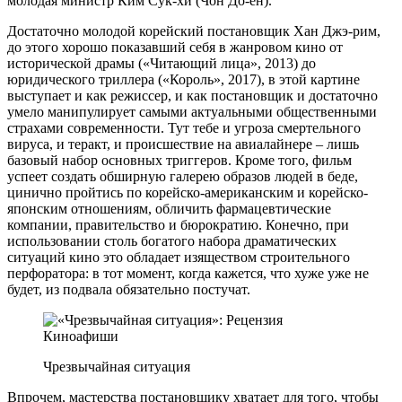
молодая министр Ким Сук-хи (Чон До-ён).
Достаточно молодой корейский постановщик Хан Джэ-рим,
до этого хорошо показавший себя в жанровом кино от
исторической драмы («Читающий лица», 2013) до
юридического триллера («Король», 2017), в этой картине
выступает и как режиссер, и как постановщик и достаточно
умело манипулирует самыми актуальными общественными
страхами современности. Тут тебе и угроза смертельного
вируса, и теракт, и происшествие на авиалайнере – лишь
базовый набор основных триггеров. Кроме того, фильм
успеет создать обширную галерею образов людей в беде,
цинично пройтись по корейско-американским и корейско-
японским отношениям, обличить фармацевтические
компании, правительство и бюрократию. Конечно, при
использовании столь богатого набора драматических
ситуаций кино это обладает изяществом строительного
перфоратора: в тот момент, когда кажется, что хуже уже не
будет, из подвала обязательно постучат.
Чрезвычайная ситуация
Впрочем, мастерства постановщику хватает для того, чтобы