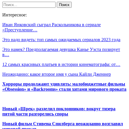
Интересное:
Иван Янковский сыграл Раскольникова в сериале
«Преступление…
Это надо видеть: топ самых ожидаемых сериалов 2023 года
Это намек? Предполагаемая девушка Канье Уэста позирует
в…
12 самых красивых платьев в истории кинематографа: от…
Неожиданно: какое второе имя у сына Кайли Дженнер
Хорроры продолжают удивлять: малобюджетные фильмы
«Obsession» и «Backrooms» стали хитами мирового проката
Новый «Шрек» разделил поклонников: вокруг тизера
пятой части разгорелись споры
Новый фильм Стивена Спилберга неожиданно возглавил
мировой прокат