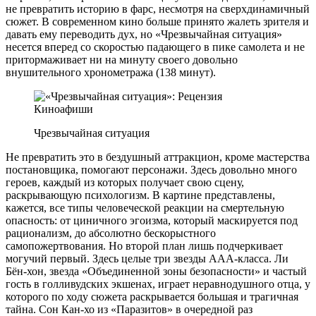
не превратить историю в фарс, несмотря на сверхдинамичный
сюжет. В современном кино больше принято жалеть зрителя и
давать ему переводить дух, но «Чрезвычайная ситуация»
несется вперед со скоростью падающего в пике самолета и не
притормаживает ни на минуту своего довольно
внушительного хронометража (138 минут).
Чрезвычайная ситуация
Не превратить это в бездушный аттракцион, кроме мастерства
постановщика, помогают персонажи. Здесь довольно много
героев, каждый из которых получает свою сцену,
раскрывающую психологизм. В картине представлены,
кажется, все типы человеческой реакции на смертельную
опасность: от циничного эгоизма, который маскируется под
рационализм, до абсолютно бескорыстного
самопожертвования. Но второй план лишь подчеркивает
могучий первый. Здесь целые три звезды AAA-класса. Ли
Бён-хон, звезда «Объединенной зоны безопасности» и частый
гость в голливудских экшенах, играет неравнодушного отца, у
которого по ходу сюжета раскрывается большая и трагичная
тайна. Сон Кан-хо из «Паразитов» в очередной раз