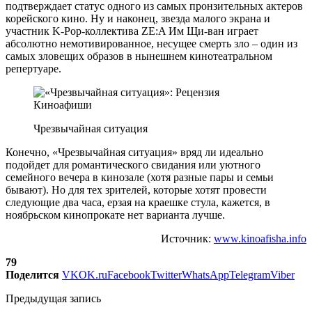
подтверждает статус одного из самых пронзительных актеров
корейского кино. Ну и наконец, звезда малого экрана и
участник K-Pop-коллектива ZE:A Им Щи-ван играет
абсолютно немотивированное, несущее смерть зло – один из
самых зловещих образов в нынешнем кинотеатральном
репертуаре.
Чрезвычайная ситуация
Конечно, «Чрезвычайная ситуация» вряд ли идеально
подойдет для романтического свидания или уютного
семейного вечера в кинозале (хотя разные пары и семьи
бывают). Но для тех зрителей, которые хотят провести
следующие два часа, ерзая на краешке стула, кажется, в
ноябрьском кинопрокате нет варианта лучше.
Источник:
www.kinoafisha.info
79
Поделится
VK
OK.ru
Facebook
Twitter
WhatsApp
Telegram
Viber
Предыдущая запись