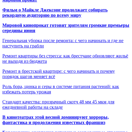
Фильм о Майкле Джексоне продолжает собирать
рекордную аудиторию по всему миру
Мировой кинопрокат готовит зрителям громкие премьеры
середины июня
Генеральная уборка после ремонта: с чего начинать и где не
наступить на грабли
Ремонт квартиры без стресса: как брестчане обновляют жильё
не выходя из бюджета
Ремонт в брестской квартире: с чего начинать и почему
порядок шагов меняет всё
Роль бора, цинка и серы в системе питания растений: как
избежать потерь урожая
Стандарт качества: прозрачный скотч 48 мм 45 мкм для
ежедневной работы на складе
В кинотеатрах этой весной доминируют хорроры,
фантастика и продолжения известных франшиз