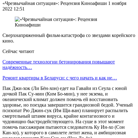
«Чрезвычайная ситуация»: Рецензия Киноафиши 1 ноября
2022 12:51
Сверхнапряженный фильм-катастрофа со звездами корейского
кино.
Сейчас читают
Современные технологии бетонирования повышают
надёжность…
Ремонт квартиры в Беларуси: с чего начать и как не…
Пак Джи-хок (Ли Бён-хон) едет на Гавайи из Сеула с юной
дочкой Пак Су-мин (Ким Бо-мин), у нее экзема, и
океанический климат должен помочь ей восстановить
здоровье, но поездка завершится грандиозной бедой. Ученый
психопат Рю Джин-сук (Им Щи-ван) планирует распылить
смертельный штамм вируса, крайне контагиозного и
чудовищно быстродействующего. На суше в этот момент
помочь пассажирам пытаются следователь Ку Ин-хо (Сон
Кан-хо), у которого в самолете летит жена, и амбициозная