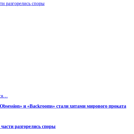
ти разгорелись споры
лся…
session» и «Backrooms» стали хитами мирового проката
 части разгорелись споры