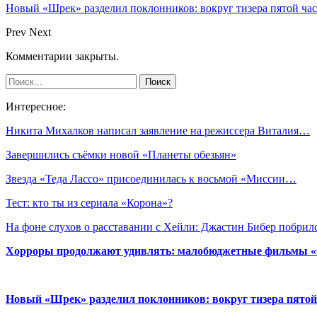
Новый «Шрек» разделил поклонников: вокруг тизера пятой час
Prev
Next
Комментарии закрыты.
Интересное:
Никита Михалков написал заявление на режиссера Виталия…
Завершились съёмки новой «Планеты обезьян»
Звезда «Теда Лассо» присоединилась к восьмой «Миссии…
Тест: кто ты из сериала «Корона»?
На фоне слухов о расставании с Хейли: Джастин Бибер побри
Хорроры продолжают удивлять: малобюджетные фильмы «Ob
Новый «Шрек» разделил поклонников: вокруг тизера пятой