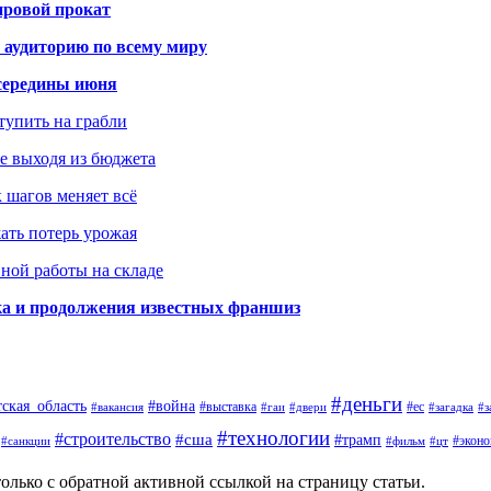
ировой прокат
 аудиторию по всему миру
середины июня
ступить на грабли
не выходя из бюджета
к шагов меняет всё
жать потерь урожая
вной работы на складе
ка и продолжения известных франшиз
#деньги
тская_область
#война
#выставка
#ес
#вакансия
#гаи
#двери
#загадка
#з
#технологии
#строительство
#сша
#трамп
#экон
#санкции
#фильм
#цт
олько с обратной активной ссылкой на страницу статьи.