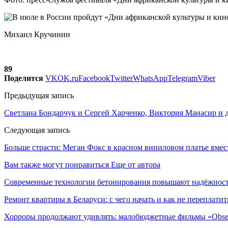
Михаил Кручинин
89
Поделится
VK
OK.ru
Facebook
Twitter
WhatsApp
Telegram
Viber
Предыдущая запись
Светлана Бондарчук и Сергей Харченко, Виктория Манасир и
Следующая запись
Больше страсти: Меган Фокс в красном виниловом платье вмес
Вам также могут понравиться
Еще от автора
Современные технологии бетонирования повышают надёжность
Ремонт квартиры в Беларуси: с чего начать и как не переплатит
Хорроры продолжают удивлять: малобюджетные фильмы «Obses