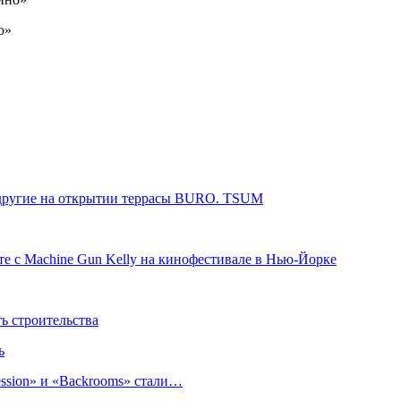
 другие на открытии террасы BURO. TSUM
те с Machine Gun Kelly на кинофестивале в Нью-Йорке
 строительства
ь
sion» и «Backrooms» стали…