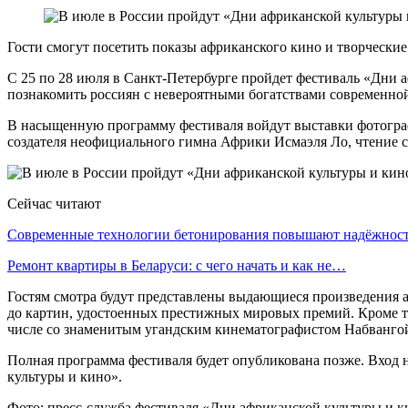
Гости смогут посетить показы африканского кино и творчески
С 25 по 28 июля в Санкт-Петербурге пройдет фестиваль «Дни
познакомить россиян с невероятными богатствами современной
В насыщенную программу фестиваля войдут выставки фотографи
создателя неофициального гимна Африки Исмаэля Ло, чтение с
Сейчас читают
Современные технологии бетонирования повышают надёжно
Ремонт квартиры в Беларуси: с чего начать и как не…
Гостям смотра будут представлены выдающиеся произведения 
до картин, удостоенных престижных мировых премий. Кроме т
числе со знаменитым угандским кинематографистом Набванг
Полная программа фестиваля будет опубликована позже. Вход 
культуры и кино».
Фото: пресс-служба фестиваля «Дни африканской культуры и к