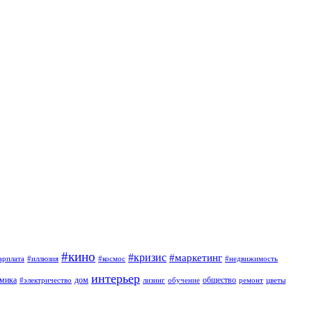
#кино
#кризис
#маркетинг
арплата
#иллюзия
#космос
#недвижимость
интерьер
омика
дом
общество
#электричество
лизинг
обучение
ремонт
цветы