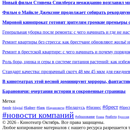
Новый фильм Стивена Спилберга неожиданно возглавил м
Фильм о Майкле Джексоне продолжает собирать рекордную
Мировой кинопрокат готовит зрителям громкие премьеры 
Генеральная уборка после ремонта: с чего начинать и где не на
Ремонт квартиры без стресса: как брестчане обновляют жильё 
Ремонт в брестской квартире: с чего начинать и почему порядо
Роль бора, цинка и серы в системе питания растений: как избе
Стандарт качества: прозрачный скотч 48 мм 45 мкм для ежедне
В кинотеатрах этой весной доминируют хорроры, фантасти
Барановичи: очертания истории и сокровенные страницы
Метки
#брест
#беларусь
#бизнес
#брес
#apple
#Байнет
#банк
#digital
#барановичи
#новости компаний
#образование
#работа
#окна
#россия
© 2026 - Кинотеатр Октябрь. Все права защищены.
Любое копирование материалов с нашего ресурса разрешается т