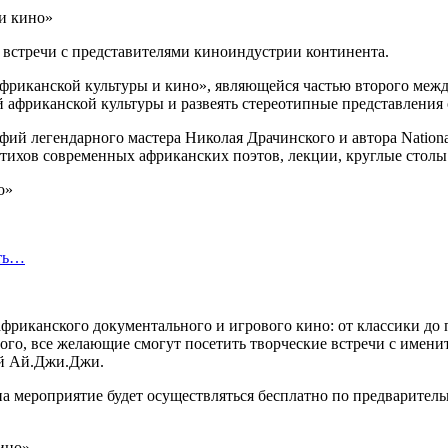
е встречи с представителями киноиндустрии континента.
 африканской культуры и кино», являющейся частью второго ме
 африканской культуры и развеять стереотипные представления 
й легендарного мастера Николая Драчинского и автора Nationa
тихов современных африканских поэтов, лекции, круглые столы 
сть…
африканского документального и игрового кино: от классики д
ого, все желающие смогут посетить творческие встречи с имен
ой Ай.Джи.Джи.
на мероприятие будет осуществляться бесплатно по предварите
ино»