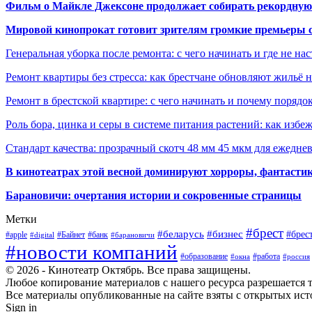
Фильм о Майкле Джексоне продолжает собирать рекордную
Мировой кинопрокат готовит зрителям громкие премьеры 
Генеральная уборка после ремонта: с чего начинать и где не на
Ремонт квартиры без стресса: как брестчане обновляют жильё 
Ремонт в брестской квартире: с чего начинать и почему порядо
Роль бора, цинка и серы в системе питания растений: как избе
Стандарт качества: прозрачный скотч 48 мм 45 мкм для ежедне
В кинотеатрах этой весной доминируют хорроры, фантасти
Барановичи: очертания истории и сокровенные страницы
Метки
#брест
#беларусь
#бизнес
#брес
#apple
#Байнет
#банк
#digital
#барановичи
#новости компаний
#образование
#работа
#окна
#россия
© 2026 - Кинотеатр Октябрь. Все права защищены.
Любое копирование материалов с нашего ресурса разрешается т
Все материалы опубликованные на сайте взяты с открытых исто
Sign in