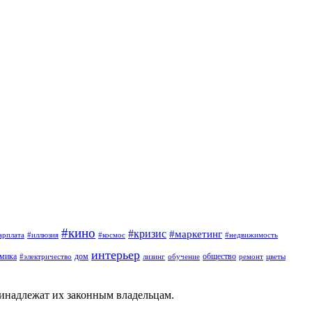
#кино
#кризис
#маркетинг
арплата
#иллюзия
#космос
#недвижимость
интерьер
омика
дом
общество
#электричество
лизинг
обучение
ремонт
цветы
ринадлежат их законным владельцам.