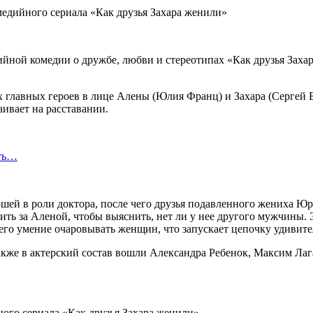
ной комедии о дружбе, любви и стереотипах «Как друзья Захара
х главных героев в лице Алены (Юлия Франц) и Захара (Сергей 
ивает на расставании.
сть…
шей в роли доктора, после чего друзья подавленного жениха Ю
дить за Аленой, чтобы выяснить, нет ли у нее другого мужчины.
 его умение очаровывать женщин, что запускает цепочку удивит
кже в актерский состав вошли Александра Ребенок, Максим Лаг