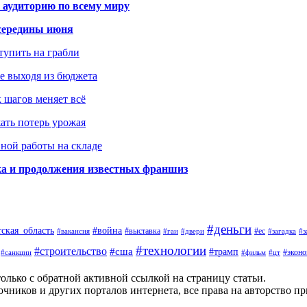
 аудиторию по всему миру
середины июня
ступить на грабли
не выходя из бюджета
к шагов меняет всё
жать потерь урожая
вной работы на складе
ка и продолжения известных франшиз
#деньги
тская_область
#война
#выставка
#ес
#вакансия
#гаи
#двери
#загадка
#з
#технологии
#строительство
#сша
#трамп
#экон
#санкции
#фильм
#цт
олько с обратной активной ссылкой на страницу статьи.
чников и других порталов интернета, все права на авторство п