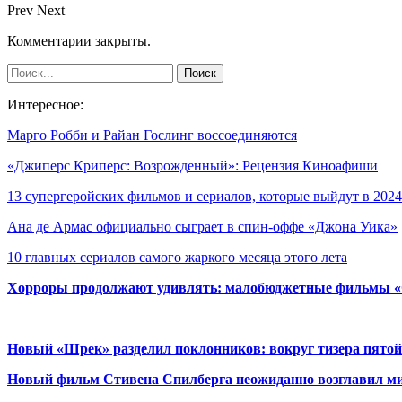
Prev
Next
Комментарии закрыты.
Интересное:
Марго Робби и Райан Гослинг воссоединяются
«Джиперс Криперс: Возрожденный»: Рецензия Киноафиши
13 супергеройских фильмов и сериалов, которые выйдут в 20
Ана де Армас официально сыграет в спин-оффе «Джона Уика»
10 главных сериалов самого жаркого месяца этого лета
Хорроры продолжают удивлять: малобюджетные фильмы «Ob
Новый «Шрек» разделил поклонников: вокруг тизера пятой
Новый фильм Стивена Спилберга неожиданно возглавил м