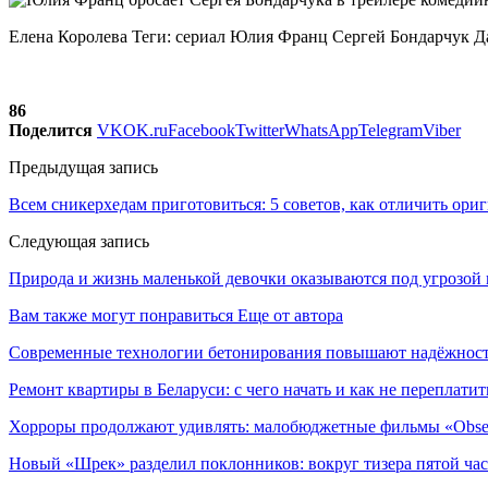
Елена Королева Теги: сериал Юлия Франц Сергей Бондарчук 
86
Поделится
VK
OK.ru
Facebook
Twitter
WhatsApp
Telegram
Viber
Предыдущая запись
Всем сникерхедам приготовиться: 5 советов, как отличить ори
Следующая запись
Природа и жизнь маленькой девочки оказываются под угрозой 
Вам также могут понравиться
Еще от автора
Современные технологии бетонирования повышают надёжность
Ремонт квартиры в Беларуси: с чего начать и как не переплатит
Хорроры продолжают удивлять: малобюджетные фильмы «Obses
Новый «Шрек» разделил поклонников: вокруг тизера пятой час