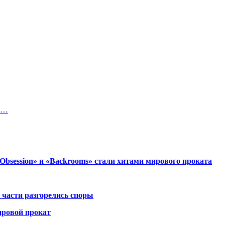
24…
session» и «Backrooms» стали хитами мирового проката
 части разгорелись споры
ировой прокат