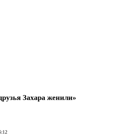
друзья Захара женили»
5:12