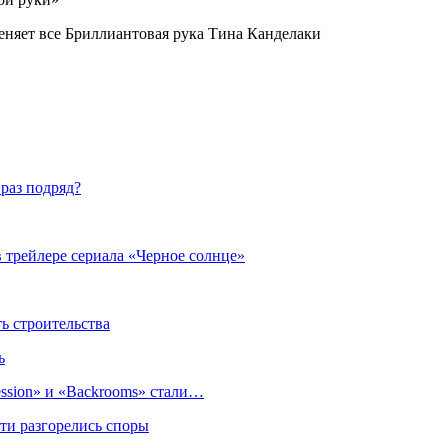
еняет все Бриллиантовая рука Тина Канделаки
раз подряд?
 трейлере сериала «Черное солнце»
 строительства
ь
sion» и «Backrooms» стали…
ти разгорелись споры