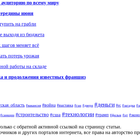
 аудиторию по всему миру
середины июня
ступить на грабли
не выходя из бюджета
к шагов меняет всё
жать потерь урожая
вной работы на складе
ка и продолжения известных франшиз
#деньги
тская_область
#война
#выставка
#ес
#вакансия
#гаи
#двери
#загадка
#з
#технологии
#строительство
#сша
#трамп
#экон
#санкции
#фильм
#цт
олько с обратной активной ссылкой на страницу статьи.
чников и других порталов интернета, все права на авторство п