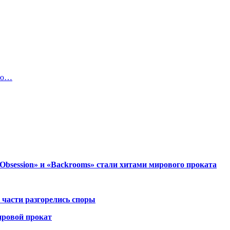
ную…
session» и «Backrooms» стали хитами мирового проката
 части разгорелись споры
ировой прокат