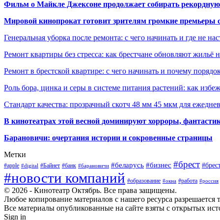
Фильм о Майкле Джексоне продолжает собирать рекордную
Мировой кинопрокат готовит зрителям громкие премьеры 
Генеральная уборка после ремонта: с чего начинать и где не на
Ремонт квартиры без стресса: как брестчане обновляют жильё 
Ремонт в брестской квартире: с чего начинать и почему порядо
Роль бора, цинка и серы в системе питания растений: как избе
Стандарт качества: прозрачный скотч 48 мм 45 мкм для ежедне
В кинотеатрах этой весной доминируют хорроры, фантасти
Барановичи: очертания истории и сокровенные страницы
Метки
#брест
#беларусь
#бизнес
#брес
#apple
#Байнет
#банк
#digital
#барановичи
#новости компаний
#образование
#работа
#окна
#россия
© 2026 - Кинотеатр Октябрь. Все права защищены.
Любое копирование материалов с нашего ресурса разрешается т
Все материалы опубликованные на сайте взяты с открытых исто
Sign in