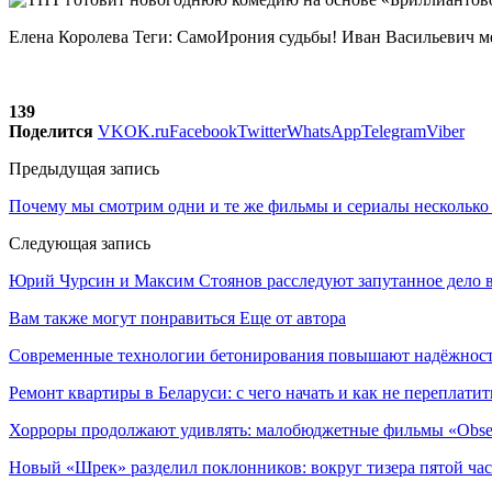
Елена Королева Теги: СамоИрония судьбы! Иван Васильевич м
139
Поделится
VK
OK.ru
Facebook
Twitter
WhatsApp
Telegram
Viber
Предыдущая запись
Почему мы смотрим одни и те же фильмы и сериалы несколько 
Следующая запись
Юрий Чурсин и Максим Стоянов расследуют запутанное дело в
Вам также могут понравиться
Еще от автора
Современные технологии бетонирования повышают надёжность
Ремонт квартиры в Беларуси: с чего начать и как не переплатит
Хорроры продолжают удивлять: малобюджетные фильмы «Obses
Новый «Шрек» разделил поклонников: вокруг тизера пятой час