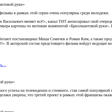
фильмы в рамках этой серии очень популярны среди молодежи.
Васильевич меняет всё!», канал ТНТ анонсировал свой очередн
ремьера картины по мотивам знаменитой «Бриллиантовой руки». 
отают постановщики Миша Семичев и Роман Ким, а также прод
!». В актерский состав предстоящего фильма войдут ведущие ко
сть…
го успеха на телевидении и стиминге, став самой популярной п
елаки уверена, что третий проект в рамках этой франшизы окаж