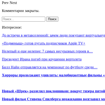
Prev
Next
Комментарии закрыты.
Интересное:
До встречи в метавселенной: зачем люди покупают виртуаль
«Подменыш» готов пугать подписчиков Apple TV+
Нелепый и еще нелепее: 7 самых несуразных героев в…
Президент Ирана погиб при крушении вертолета
Билл Найи отправляется на чемпионат по футболу среди…
Хорроры продолжают удивлять: малобюджетные фильмы «Ob
Новый «Шрек» разделил поклонников: вокруг тизера пятой
Новый фильм Стивена Спилберга неожиданно возглавил м