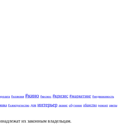
#кино
#кризис
#маркетинг
арплата
#иллюзия
#космос
#недвижимость
интерьер
омика
дом
общество
#электричество
лизинг
обучение
ремонт
цветы
ринадлежат их законным владельцам.