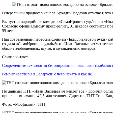
Генеральный продюсер канала Аркадий Водахов отмечает, что 
Выпустив пародийные комедии «СамоИрония судьбы!» и «Иван 
Согласно официальному пресс-релизу, 31 декабря состоится п
55 лет.
Над современным переосмыслением «Бриллиантовой руки» раб
создала «СамоИронию судьбы!» и «Иван Васильевич меняет всё
обилие злободневных шуток и музыкальных номеров.
Сейчас читают
Современные технологии бетонирования повышают надёжно
Ремонт квартиры в Беларуси: с чего начать и как не…
По данным ТНТ, «Иван Васильевич меняет всё!» добился большо
привлечь внимание 42,5 млн человек. Директор ТНТ Тина Канд
Фото: «Мосфильм»; ТНТ