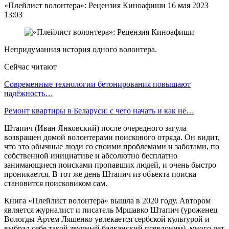
«Плейлист волонтера»: Рецензия Киноафиши 16 мая 2023
13:03
Непридуманная история одного волонтера.
Сейчас читают
Современные технологии бетонирования повышают
надёжность…
Ремонт квартиры в Беларуси: с чего начать и как не…
Штапич (Иван Янковский) после очередного загула
возвращен домой волонтерами поискового отряда. Он видит,
что это обычные люди со своими проблемами и заботами, по
собственной инициативе и абсолютно бесплатно
занимающиеся поисками пропавших людей, и очень быстро
проникается. В тот же день Штапич из объекта поиска
становится поисковиком сам.
Книга «Плейлист волонтера» вышла в 2020 году. Автором
является журналист и писатель Мршавко Штапич (уроженец
Вологды Артем Ляшенко увлекается сербской культурой и
выбрал себе такой звучный балканский псевдоним), много лет