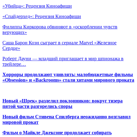
«Убийца»: Рецензия Киноафиши
«Спайдерхед»: Рецензия Киноафиши
Филиппа Киркорова обвиняют в «оскорблении чувств
верующих»
Саша Барон Коэн сыграет в сериале Marvel «Железное
Сердце»
Роберт Дауни — младший приглашает в мир шпионажа в
трейлере…
Хорроры продолжают удивлять: малобюджетные фильмы
«Obsession» и «Backrooms» стали хитами мирового проката
Новый «Шрек» разделил поклонников: вокруг тизера
пятой части разгорелись споры
Новый фильм Стивена Спилберга неожиданно возглавил
мировой прокат
Фильм о Майкле Джексоне продолжает собирать