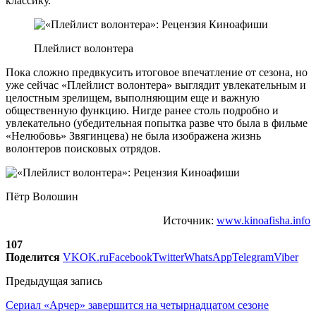
классику.
Плейлист волонтера
Пока сложно предвкусить итоговое впечатление от сезона, но
уже сейчас «Плейлист волонтера» выглядит увлекательным и
целостным зрелищем, выполняющим еще и важную
общественную функцию. Нигде ранее столь подробно и
увлекательно (убедительная попытка разве что была в фильме
«Нелюбовь» Звягинцева) не была изображена жизнь
волонтеров поисковых отрядов.
Пётр Волошин
Источник:
www.kinoafisha.info
107
Поделится
VK
OK.ru
Facebook
Twitter
WhatsApp
Telegram
Viber
Предыдущая запись
Сериал «Арчер» завершится на четырнадцатом сезоне