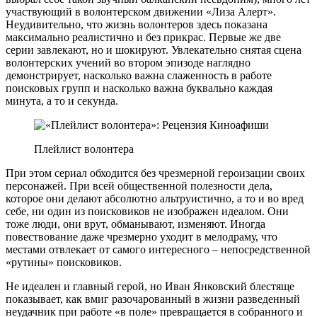
участвующий в волонтерском движении «Лиза Алерт».
Неудивительно, что жизнь волонтеров здесь показана
максимально реалистично и без прикрас. Первые же две
серии завлекают, но и шокируют. Увлекательно снятая сцена
волонтерских учений во втором эпизоде наглядно
демонстрирует, насколько важна слаженность в работе
поисковых групп и насколько важна буквально каждая
минута, а то и секунда.
Плейлист волонтера
При этом сериал обходится без чрезмерной героизации своих
персонажей. При всей общественной полезности дела,
которое они делают абсолютно альтруистично, а то и во вред
себе, ни один из поисковиков не изображен идеалом. Они
тоже люди, они врут, обманывают, изменяют. Иногда
повествование даже чрезмерно уходит в мелодраму, что
местами отвлекает от самого интересного – непосредственной
«рутины» поисковиков.
Не идеален и главный герой, но Иван Янковский блестяще
показывает, как вмиг разочарованный в жизни разведенный
неудачник при работе «в поле» превращается в собранного и