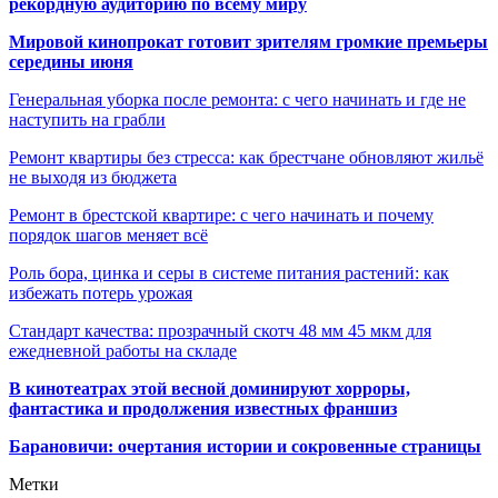
рекордную аудиторию по всему миру
Мировой кинопрокат готовит зрителям громкие премьеры
середины июня
Генеральная уборка после ремонта: с чего начинать и где не
наступить на грабли
Ремонт квартиры без стресса: как брестчане обновляют жильё
не выходя из бюджета
Ремонт в брестской квартире: с чего начинать и почему
порядок шагов меняет всё
Роль бора, цинка и серы в системе питания растений: как
избежать потерь урожая
Стандарт качества: прозрачный скотч 48 мм 45 мкм для
ежедневной работы на складе
В кинотеатрах этой весной доминируют хорроры,
фантастика и продолжения известных франшиз
Барановичи: очертания истории и сокровенные страницы
Метки