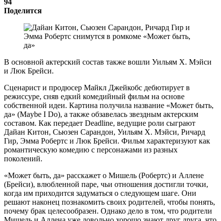
94
Поделится
В основной актерский состав также вошли Уильям Х. Мэйси
и Люк Брейси.
Сценарист и продюсер Майкл Джейкобс дебютирует в
режиссуре, сняв едкий комедийный фильм на основе
собственной идеи. Картина получила название «Может быть,
да» (Maybe I Do), а также обзавелась звездным актерским
составом. Как передает Deadline, ведущие роли сыграют
Дайан Китон, Сьюзен Сарандон, Уильям Х. Мэйси, Ричард
Гир, Эмма Робертс и Люк Брейси. Фильм характеризуют как
романтическую комедию с персонажами из разных
поколений.
«Может быть, да» расскажет о Мишель (Робертс) и Аллене
(Брейси), влюбленной паре, чьи отношения достигли точки,
когда им приходится задуматься о следующем шаге. Они
решают наконец познакомить своих родителей, чтобы понять,
почему брак целесообразен. Однако дело в том, что родители
Мишель и Аллена уже довольно хорошо знают друг друга, что