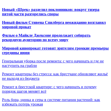
Новый «Шрек» разделил поклонников: вокруг тизера
пятой части разгорелись споры
Новый фильм Стивена Спилберга неожиданно возглавил
мировой прокат
Фильм о Майкле Джексоне продолжает собирать
рекордную аудиторию по всему миру
Мировой кинопрокат готовит зрителям громкие премьеры
середины июня
Генеральная уборка после ремонта: с чего начинать и где не
наступить на грабли
Ремонт квартиры без стресса: как брестчане обновляют жильё
не выходя из бюджета
Ремонт в брестской квартире: с чего начинать и почему
порядок шагов меняет всё
Роль бора, цинка и серы в системе питания растений: как
избежать потерь урожая