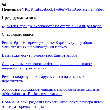
94
Поделится
VK
OK.ru
Facebook
Twitter
WhatsApp
Telegram
Viber
Предыдущая запись
«Доктор Стрэндж 2» заработал на старте 450 млн долларов
Следующая запись
Режиссёра «Не время умирать» Кэри Фукунагу обвинили в
манипуляциях и принуждении к сексу
Вам также могут понравиться
Еще от автора
Современные технологии бетонирования повышают
надёжность строительства
Ремонт квартиры в Беларуси: с чего начать и как не
переплатить
Хорроры продолжают удивлять: малобюджетные фильмы
«Obsession» и «Backrooms» стали…
Новый «Шрек» разделил поклонников: вокруг тизера пятой
части разгорелись споры