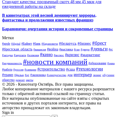
Стандарт качества: прозрачный скотч 48 мм 45 мкм для
ежедневной работы на складе
В кинотеатрах этой весной доминируют хорроры,
фантастика и продолжения известных франшиз
Барановичи: очертания истории и сокровенные страницы
Метки
#брест
#беларусь
#бизнес
#apple
#Байнет
#банк
#digital
#барановичи
#деньги
#брестская_область
#война
#выставка
#ес
#вакансия
#гаи
#двери
#кино
#кризис
#маркетинг
#загадка
#зарплата
#иллюзия
#космос
#новости компаний
#образование
#недвижимость
#окна
#технологии
#строительство
#сша
#работа
#россия
#санкции
интерьер
#трамп
#экономика
дом
#фильм
#цт
#электричество
лизинг
обучение
общество
ремонт
цветы
© 2026 - Кинотеатр Октябрь. Все права защищены.
Любое копирование материалов с нашего ресурса разрешается
только с обратной активной ссылкой на страницу статьи.
Все материалы опубликованные на сайте взяты с открытых
источников и других порталов интернета, все права на
авторство принадлежат их законным владельцам.
Sign in