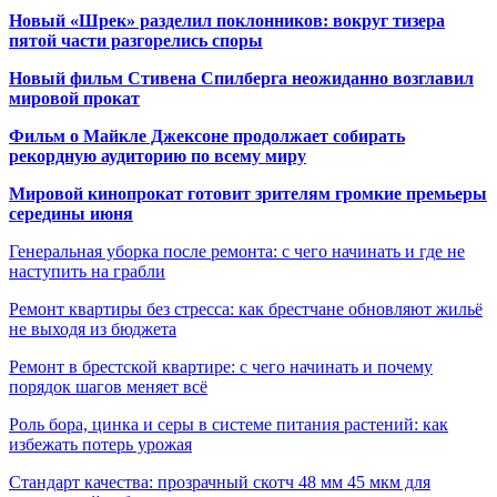
Новый «Шрек» разделил поклонников: вокруг тизера
пятой части разгорелись споры
Новый фильм Стивена Спилберга неожиданно возглавил
мировой прокат
Фильм о Майкле Джексоне продолжает собирать
рекордную аудиторию по всему миру
Мировой кинопрокат готовит зрителям громкие премьеры
середины июня
Генеральная уборка после ремонта: с чего начинать и где не
наступить на грабли
Ремонт квартиры без стресса: как брестчане обновляют жильё
не выходя из бюджета
Ремонт в брестской квартире: с чего начинать и почему
порядок шагов меняет всё
Роль бора, цинка и серы в системе питания растений: как
избежать потерь урожая
Стандарт качества: прозрачный скотч 48 мм 45 мкм для