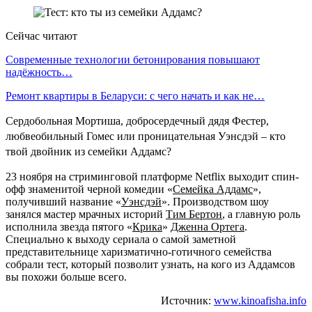
Сейчас читают
Современные технологии бетонирования повышают
надёжность…
Ремонт квартиры в Беларуси: с чего начать и как не…
Сердобольная Мортиша, добросердечный дядя Фестер,
любвеобильный Гомес или проницательная Уэнсдэй – кто
твой двойник из семейки Аддамс?
23 ноября на стриминговой платформе Netflix выходит спин-
офф знаменитой черной комедии «
Семейка Аддамс
»,
получивший название «
Уэнсдэй
». Производством шоу
занялся мастер мрачных историй
Тим Бертон
, а главную роль
исполнила звезда пятого «
Крика
»
Дженна Ортега
.
Специально к выходу сериала о самой заметной
представительнице харизматично-готичного семейства
собрали тест, который позволит узнать, на кого из Аддамсов
вы похожи больше всего.
Источник:
www.kinoafisha.info