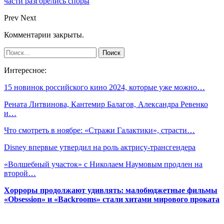
части разгорелись споры
Prev
Next
Комментарии закрыты.
Интересное:
15 новинок российского кино 2024, которые уже можно…
Рената Литвинова, Кантемир Балагов, Александра Ревенко
и…
Что смотреть в ноябре: «Стражи Галактики», страсти…
Disney впервые утвердил на роль актрису-трансгендера
«Волшебный участок» с Николаем Наумовым продлен на
второй…
Хорроры продолжают удивлять: малобюджетные фильмы
«Obsession» и «Backrooms» стали хитами мирового проката