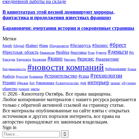
ежедневной работы на складе
В кинотеатрах этой весной доминируют хорроры,
фантастика и продолжения известных франшиз
Барановичи: очертания истории и сокровенные страницы
Метки
#брест
#беларусь
#бизнес
#apple
#Байнет
#банк
#digital
#барановичи
#деньги
#брестская_область
#война
#выставка
#ес
#вакансия
#гаи
#двери
#кино
#кризис
#маркетинг
#загадка
#зарплата
#иллюзия
#космос
#новости компаний
#образование
#недвижимость
#окна
#технологии
#строительство
#сша
#работа
#россия
#санкции
интерьер
#трамп
#экономика
дом
#фильм
#цт
#электричество
лизинг
обучение
общество
ремонт
цветы
© 2026 - Кинотеатр Октябрь. Все права защищены.
Любое копирование материалов с нашего ресурса разрешается
только с обратной активной ссылкой на страницу статьи.
Все материалы опубликованные на сайте взяты с открытых
источников и других порталов интернета, все права на
авторство принадлежат их законным владельцам.
Sign in