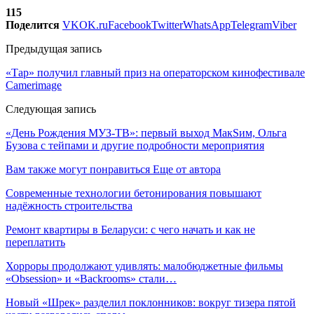
115
Поделится
VK
OK.ru
Facebook
Twitter
WhatsApp
Telegram
Viber
Предыдущая запись
«Тар» получил главный приз на операторском кинофестивале
Camerimage
Следующая запись
«День Рождения МУЗ-ТВ»: первый выход МакSим, Ольга
Бузова с тейпами и другие подробности мероприятия
Вам также могут понравиться
Еще от автора
Современные технологии бетонирования повышают
надёжность строительства
Ремонт квартиры в Беларуси: с чего начать и как не
переплатить
Хорроры продолжают удивлять: малобюджетные фильмы
«Obsession» и «Backrooms» стали…
Новый «Шрек» разделил поклонников: вокруг тизера пятой